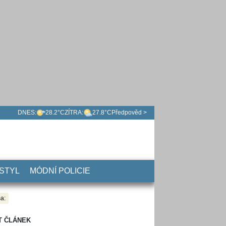
DNES:
28.2°C
ZÍTRA:
27.8°C
Předpověd >
 STYL
MÓDNÍ POLICIE
a:
T ČLÁNEK