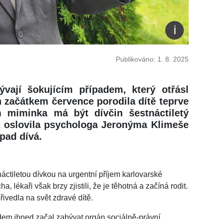
Publikováno: 1. 8. 2025
ývají šokujícím případem, který otřásl
h začátkem července porodila dítě teprve
m miminka má být dívčin šestnáctiletý
z oslovila psychologa Jeronýma Klimeše
ípad dívá.
áctiletou dívkou na urgentní příjem karlovarské
a, lékaři však brzy zjistili, že je těhotná a začíná rodit.
ivedla na svět zdravé dítě.
dem ihned začal zabývat orgán sociálně-právní