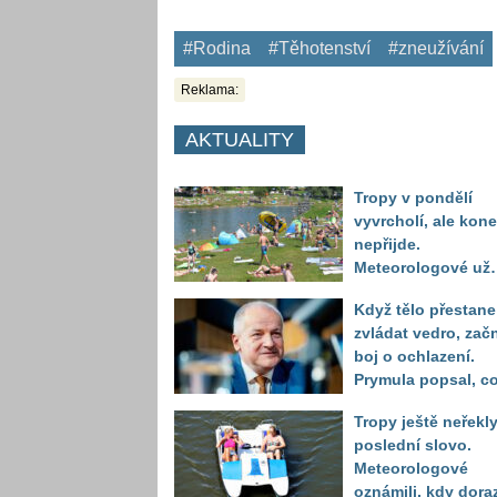
#Rodina
#Těhotenství
#zneužívání
Reklama:
AKTUALITY
Tropy v pondělí
vyvrcholí, ale kon
nepřijde.
Meteorologové už
vidí další nápor
Když tělo přestane
horka
zvládat vedro, zač
boj o ochlazení.
Prymula popsal, c
se děje před
Tropy ještě neřekl
kolapsem
poslední slovo.
Meteorologové
oznámili, kdy dora