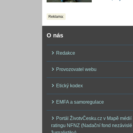
další horká vlna
Reklama:
O nás
Redakce
Provozovatel webu
Etický kodex
EMFA a samoregulace
Portál ŽivotvČesku.cz v Mapě médií
ratingu NFNZ (Nadační fond nezávislé
žurnalistiky)