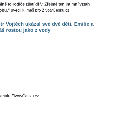
ně to rodiče zjistí dřív. Zřejmě ten intimní vztah
dobu,"
uvedl Klimeš pro ŽivotvČesku.cz.
tr Vojtěch ukázal své dvě děti. Emilie a
š rostou jako z vody
ortálu ŽivotvČesku.cz.