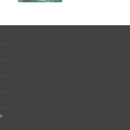
místa, kde situace
bude nejhorší
 a