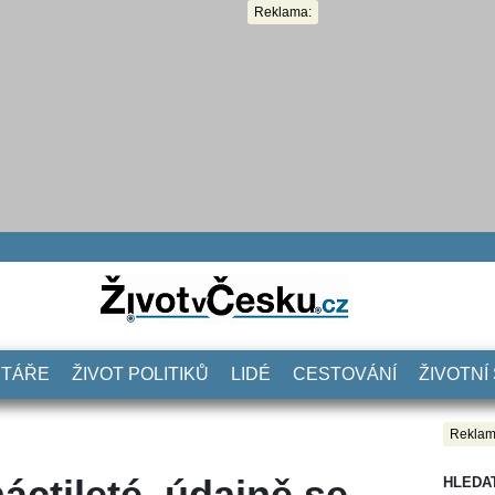
Reklama:
NTÁŘE
ŽIVOT POLITIKŮ
LIDÉ
CESTOVÁNÍ
ŽIVOTNÍ
Reklam
áctileté, údajně se
HLEDA