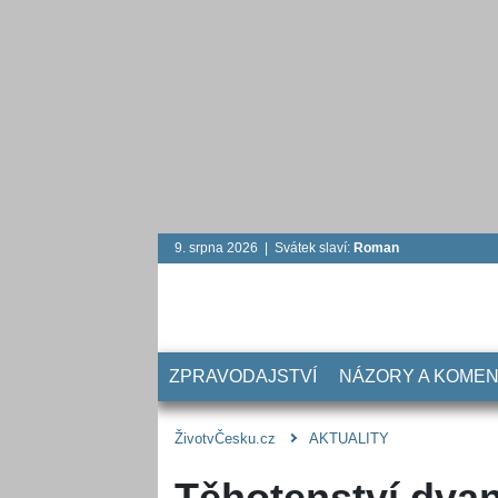
9. srpna 2026 | Svátek slaví:
Roman
ZPRAVODAJSTVÍ
NÁZORY A KOME
ŽivotvČesku.cz
AKTUALITY
Těhotenství dvan