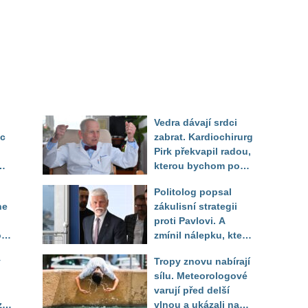
Vedra dávají srdci
ec
zabrat. Kardiochirurg
Pirk překvapil radou,
kterou bychom podle
něj měli odkoukat od
Politolog popsal
zvířat
ne
zákulisní strategii
proti Pavlovi. A
o
zmínil nálepku, která
mu má záměrně před
y
Tropy znovu nabírají
volbou uškodit
sílu. Meteorologové
varují před delší
zí
vlnou a ukázali na