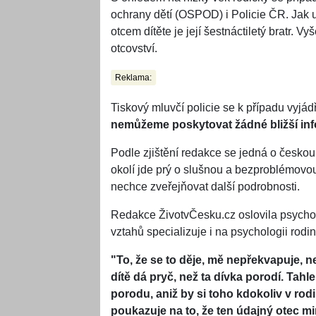
ochrany dětí (OSPOD) i Policie ČR. Jak uv
otcem dítěte je její šestnáctiletý bratr. V
otcovství.
Reklama:
Tiskový mluvčí policie se k případu vyjádř
nemůžeme poskytovat žádné bližší in
Podle zjištění redakce se jedná o českou
okolí jde prý o slušnou a bezproblémovou 
nechce zveřejňovat další podrobnosti.
Redakce ŽivotvČesku.cz oslovila psycho
vztahů specializuje i na psychologii rodin
"To, že se to děje, mě nepřekvapuje, n
dítě dá pryč, než ta dívka porodí. Tahle
porodu, aniž by si toho kdokoliv v rodi
poukazuje na to, že ten údajný otec mim