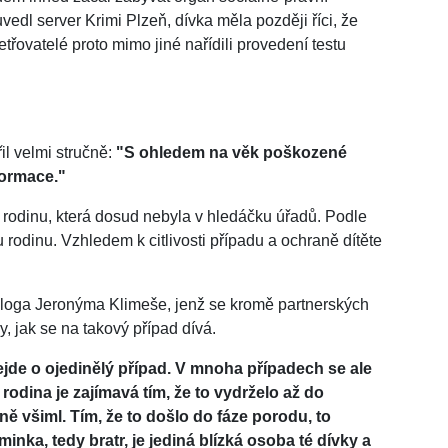
edl server Krimi Plzeň, dívka měla později říci, že
yšetřovatelé proto mimo jiné nařídili provedení testu
il velmi stručně:
"S ohledem na věk poškozené
formace."
 rodinu, která dosud nebyla v hledáčku úřadů. Podle
rodinu. Vzhledem k citlivosti případu a ochraně dítěte
loga Jeronýma Klimeše, jenž se kromě partnerských
y, jak se na takový případ dívá.
ejde o ojedinělý případ. V mnoha případech se ale
 rodina je zajímavá tím, že to vydrželo až do
ně všiml. Tím, že to došlo do fáze porodu, to
inka, tedy bratr, je jediná blízká osoba té dívky a