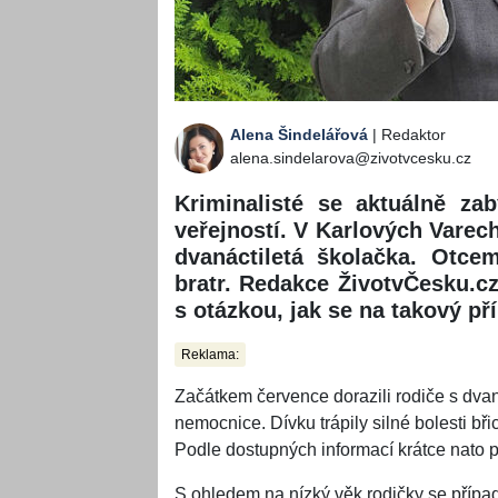
Alena Šindelářová
| Redaktor
alena.sindelarova@zivotvcesku.cz
Kriminalisté se aktuálně zab
veřejností. V Karlových Varec
dvanáctiletá školačka. Otce
bratr. Redakce ŽivotvČesku.c
s otázkou, jak se na takový př
Reklama:
Začátkem července dorazili rodiče s dvan
nemocnice. Dívku trápily silné bolesti břich
Podle dostupných informací krátce nato př
S ohledem na nízký věk rodičky se přípa