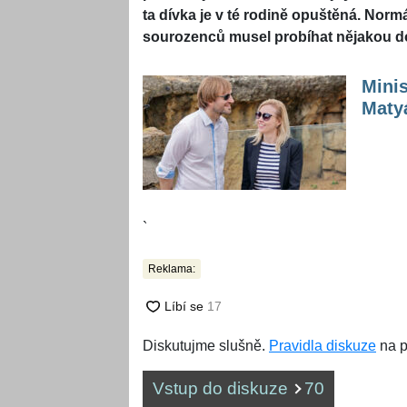
ta dívka je v té rodině opuštěná. Normál
sourozenců musel probíhat nějakou 
Minis
Matyá
`
Reklama:
Diskutujme slušně.
Pravidla diskuze
na p
Vstup do diskuze
70