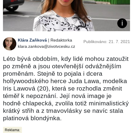
Klára Zaňková
| Redaktorka
Publikováno: 21. 7. 2021
klara.zankova@zivotvcesku.cz
Léto bývá obdobím, kdy lidé mohou zatoužit
po změně a jsou otevřenější odvážnějším
proměnám. Stejně to pojala i dcera
hollywoodského herce Juda Lawa, modelka
Iris Lawová (20), která se rozhodla změnit
téměř k nepoznání. Její nová image je
hodně chlapecká, zvolila totiž minimalistický
krátký střih a z tmavovlásky se navíc stala
platinová blondýnka.
Reklama: