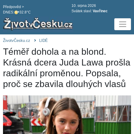
10. srpna 2026
Předpověd >
Svátek slaví:
Vavřinec
DNES:
32.8°C
ŽivotvČesku.cz
LIDÉ
Téměř dohola a na blond.
Krásná dcera Juda Lawa prošla
radikální proměnou. Popsala,
proč se zbavila dlouhých vlasů