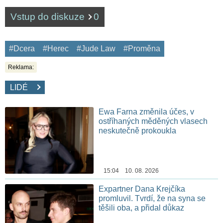
Vstup do diskuze
0
#Dcera
#Herec
#Jude Law
#Proměna
Reklama:
LIDÉ
Ewa Farna změnila účes, v
ostříhaných měděných vlasech
neskutečně prokoukla
15:04 10. 08. 2026
Expartner Dana Krejčíka
promluvil. Tvrdí, že na syna se
těšili oba, a přidal důkaz