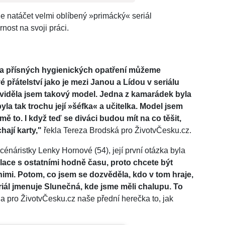
le natáčet velmi oblíbený »primácký« seriál
nost na svoji práci.
za přísných hygienických opatření můžeme
 přátelství jako je mezi Janou a Lídou v seriálu
le viděla jsem takový model. Jedna z kamarádek byla
la tak trochu její »šéfka« a učitelka. Model jsem
mě to. I když teď se diváci budou mít na co těšit,
ají karty,"
řekla Tereza Brodská pro ŽivotvČesku.cz.
énáristky Lenky Hornové (54), její první otázka byla
place s ostatními hodně času, proto chcete být
s nimi. Potom, co jsem se dozvěděla, kdo v tom hraje,
riál jmenuje Slunečná, kde jsme měli chalupu. To
a pro ŽivotvČesku.cz naše přední herečka to, jak