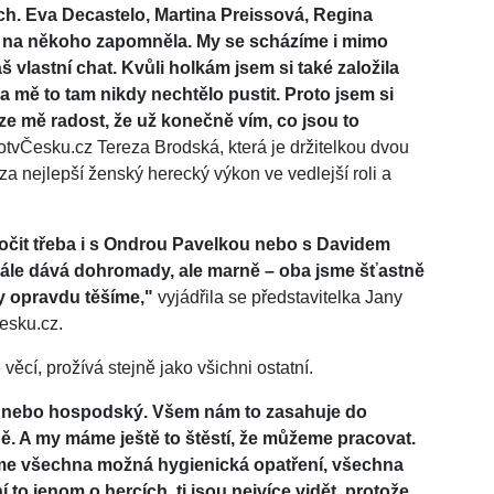
. Eva Decastelo, Martina Preissová, Regina
 na někoho zapomněla. My se scházíme i mimo
 vlastní chat. Kvůli holkám jsem si také založila
 mě to tam nikdy nechtělo pustit. Proto jsem si
 ze mě radost, že už konečně vím, co jsou to
otvČesku.cz Tereza Brodská, která je držitelkou dvou
a nejlepší ženský herecký výkon ve vedlejší roli a
e točit třeba i s Ondrou Pavelkou nebo s Davidem
ále dává dohromady, ale marně – oba jsme šťastně
y opravdu těšíme,"
vyjádřila se představitelka Jany
esku.cz.
ěcí, prožívá stejně jako všichni ostatní.
zník nebo hospodský. Všem nám to zasahuje do
ně. A my máme ještě to štěstí, že můžeme pracovat.
me všechna možná hygienická opatření, všechna
 to jenom o hercích, ti jsou nejvíce vidět, protože