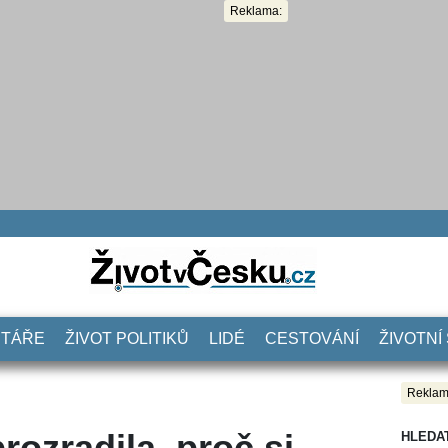
Reklama:
NTÁŘE
ŽIVOT POLITIKŮ
LIDÉ
CESTOVÁNÍ
ŽIVOTNÍ
Reklam
rozradila, proč si
HLEDA