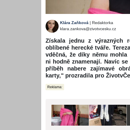
Klára Zaňková
| Redaktorka
klara.zankova@zivotvcesku.cz
Získala jednu z výrazných r
oblíbené herecké tváře. Tereza
vděčná, že díky němu mohla 
ni hodně znamenají. Navíc se p
příběh nabere zajímavé obrá
karty," prozradila pro ŽivotvČ
Reklama: