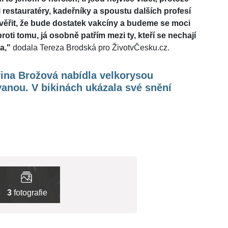
i restauratéry, kadeřníky a spoustu dalších profesí
věřit, že bude dostatek vakcíny a budeme se moci
roti tomu, já osobně patřím mezi ty, kteří se nechají
a,
"
dodala Tereza Brodská pro ŽivotvČesku.cz.
ina Brožová nabídla velkorysou
anou. V bikinách ukázala své snění
3
fotografie