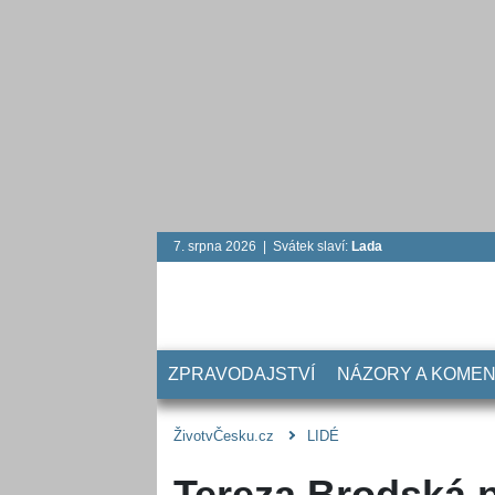
7. srpna 2026 | Svátek slaví:
Lada
ZPRAVODAJSTVÍ
NÁZORY A KOME
ŽivotvČesku.cz
LIDÉ
Tereza Brodská p