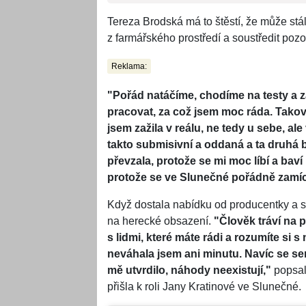
Tereza Brodská má to štěstí, že může stá
z farmářského prostředí a soustředit pozor
Reklama:
"Pořád natáčíme, chodíme na testy a 
pracovat, za což jsem moc ráda. Takové
jsem zažila v reálu, ne tedy u sebe, a
takto submisivní a oddaná a ta druhá by
převzala, protože se mi moc líbí a baví 
protože se ve Slunečné pořádně zamích
Když dostala nabídku od producentky a sc
na herecké obsazení.
"Člověk tráví na 
s lidmi, které máte rádi a rozumíte si 
neváhala jsem ani minutu. Navíc se se
mě utvrdilo, náhody neexistují,"
popsal
přišla k roli Jany Kratinové ve Slunečné.