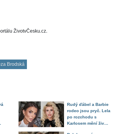
ortálu ŽivotvČesku.cz.
eza Brodská
vá
Rudý ďábel a Barbie
rodeo jsou pryč. Lela
po rozchodu s
Karlosem mění život i
image, tleská jí i