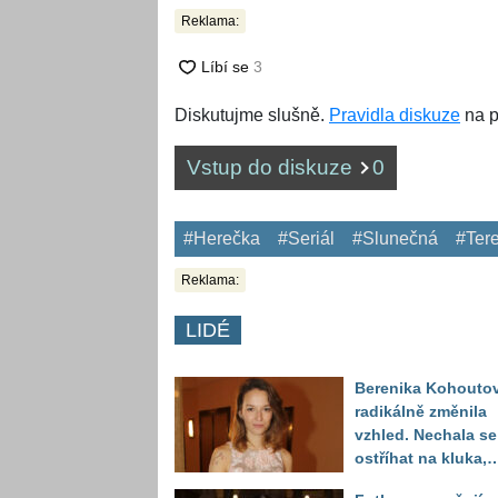
Reklama:
Diskutujme slušně.
Pravidla diskuze
na p
Vstup do diskuze
0
#Herečka
#Seriál
#Slunečná
#Ter
Reklama:
LIDÉ
Berenika Kohouto
radikálně změnila
vzhled. Nechala se
ostříhat na kluka,
reakce fanoušků