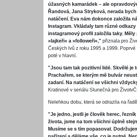
úžasných kamarádek – ale opravdových
Řandová, Jana Stryková, nerada bych
natáčení. Eva nám dokonce založila náš
Instagram. Vkládaly tam různé odkazy a
instagramový profil založila taky. Měly
»lajkeři« a »followeři«,"
přiznala pro Živ
Českých lvů z roku 1995 a 1999. Poprvé z
poté v hlavní.
"Jsou tam tak pozitivní lidé. Skvělé j
Prachařem, se kterým mě bulvár neust
zadaní. Na natáčení se všichni vždyck
Kratinové v seriálu Slunečná pro ŽivotvČ
Nelehkou dobu, která se odrazila na řadě v
"Je jedno, jestli je člověk herec, ře
života, jsme na tom všichni úplně stej
Musíme se s tím popasovat. Dodržuje
nařízení a děláme vše, co je nutné. Není