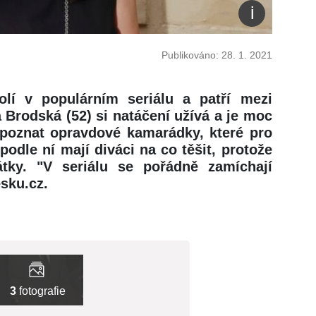
Publikováno: 28. 1. 2021
olí v populárním seriálu a patří mezi
 Brodská (52) si natáčení užívá a je moc
poznat opravdové kamarádky, které pro
odle ní mají diváci na co těšit, protože
tky. "V seriálu se pořádně zamíchají
esku.cz.
3
fotografie