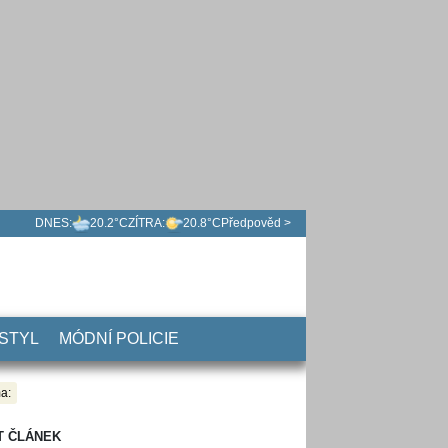
DNES:
20.2°C
ZÍTRA:
20.8°C
Předpověd >
 STYL
MÓDNÍ POLICIE
a:
T ČLÁNEK