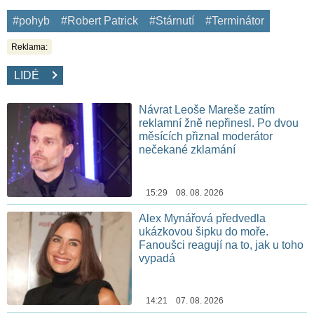
#pohyb
#Robert Patrick
#Stárnutí
#Terminátor
Reklama:
LIDÉ
Návrat Leoše Mareše zatím
reklamní žně nepřinesl. Po dvou
měsících přiznal moderátor
nečekané zklamání
15:29 08. 08. 2026
Alex Mynářová předvedla
ukázkovou šipku do moře.
Fanoušci reagují na to, jak u toho
vypadá
14:21 07. 08. 2026