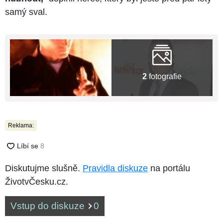
samý sval.
2
fotografie
Reklama:
Diskutujme slušně.
Pravidla diskuze
na portálu
ŽivotvČesku.cz.
Vstup do diskuze
0