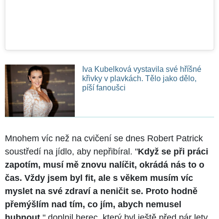
Iva Kubelková vystavila své hříšné
křivky v plavkách. Tělo jako dělo,
píší fanoušci
Mnohem víc než na cvičení se dnes Robert Patrick
soustředí na jídlo, aby nepřibíral. "
Když se při práci
zapotím, musí mě znovu nalíčit, okrádá nás to o
čas. Vždy jsem byl fit, ale s věkem musím víc
myslet na své zdraví a neničit se. Proto hodně
přemýšlím nad tím, co jím, abych nemusel
hubnout,
" doplnil herec, který byl ještě před pár lety