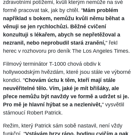
zdravotními potížemi, kvůli kterým nemůže na své
formě pracovat tak, jak by chtěl. "
Mám problém
například s bokem, nemůžu kvůli němu běhat a
věnuji se jen rychlochůzi. Běžné cvičení
konzultuji s lékařem, abych se nepřetěžoval a
nezranil, nebo neprobudil stará zranění,
" řekl
herec v rozhovoru pro deník The Los Angeles Times.
Filmový terminátor T-1000 chová obdiv k
hollywoodským hvězdám, které jsou stále ve výborné
kondici. "
Chovám úctu k těm, kteří mají stále
neuvěřitelné tělo. Vím, jaké je mít břišáky, ale
přece nemůžu být navždy ve formě a udržet si je.
Pro mě je hlavní hýbat se a nezlenivět,
" vysvětlil
stárnoucí Robert Patrick.
Režim, který Patrick sám sobě nastavil, není vždy
funkční. "
Vstávám brzy ráno, hodinu cvičím a pak