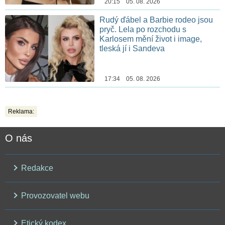
20:15 05. 08. 2026
Rudý ďábel a Barbie rodeo jsou
pryč. Lela po rozchodu s
Karlosem mění život i image,
tleská jí i Sandeva
17:34 05. 08. 2026
Reklama:
O nás
Redakce
Provozovatel webu
Etický kodex