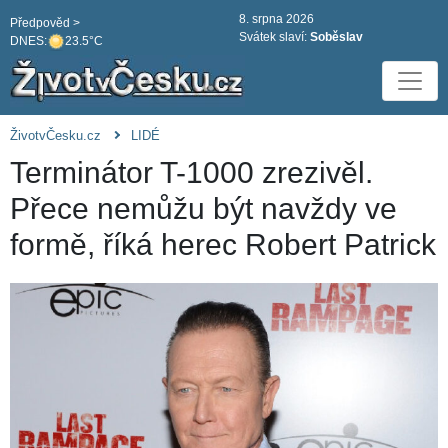
8. srpna 2026
Předpověd >
Svátek slaví:
Soběslav
DNES:
23.5°C
ŽivotvČesku.cz
LIDÉ
Terminátor T-1000 zrezivěl.
Přece nemůžu být navždy ve
formě, říká herec Robert Patrick