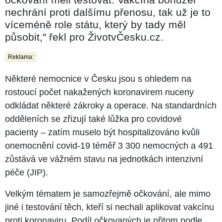
nechrání proti dalšímu přenosu, tak už je to
víceméně role státu, který by tady měl
působit," řekl pro ŽivotvČesku.cz.
Reklama:
Některé nemocnice v Česku jsou s ohledem na
rostoucí počet nakažených koronavirem nuceny
odkládat některé zákroky a operace. Na standardních
odděleních se zřizují také lůžka pro covidové
pacienty – zatím muselo být hospitalizováno kvůli
onemocnění covid-19 téměř 3 300 nemocných a 491
zůstává ve vážném stavu na jednotkách intenzivní
péče (JIP).
Velkým tématem je samozřejmě očkování, ale mimo
jiné i testování těch, kteří si nechali aplikovat vakcínu
proti koronaviru. Podíl očkovaných je přitom podle