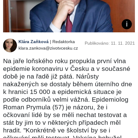
Klára Zaňková
| Redaktorka
Publikováno: 11. 11. 2021
klara.zankova@zivotvcesku.cz
Na jaře loňského roku propukla první vlna
epidemie koronaviru v Česku a v současné
době je na řadě již pátá. Nárůsty
nakažených se dostaly během úterního dne
k hranici 15 000 a epidemická situace je
podle odborníků velmi vážná. Epidemiolog
Roman Prymula (57) je názoru, že i
očkovaní lidé by se měli nechat testovat a
stát by jim to v některých případech měl
hradit. "Konkrétně ve školství by se i
očkování měli testovat. Vakcína bohužel