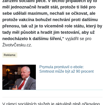
zařízení sociální péče. V těchto případech by to
měl jednoznačně hradit stát, protože ti lidé pro
sebe udělali maximum, nechali se očkovat, ale
protože vakcína bohužel nechrání proti dalšímu
přenosu, tak už je to víceméně role státu, který by
tady měl působit a hradit jim testování, aby už
nedocházelo k dalšímu šíření,"
vyjádřil se pro
ŽivotvČesku.cz.
Reklama:
Prymula promluvil o ebole:
Smrtnost může být až 90 procent
V rámci sociálních služeb je aktuálně plně očkováno