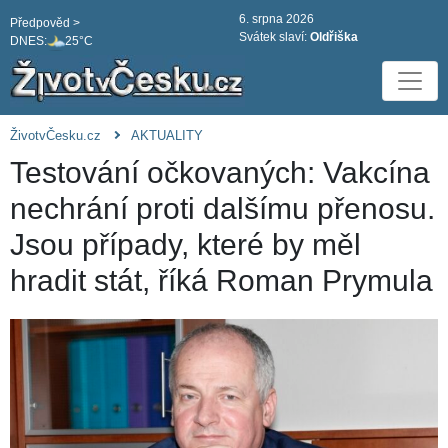
6. srpna 2026
Předpověd >
Svátek slaví:
Oldřiška
DNES:
25°C
ŽivotvČesku.cz
AKTUALITY
Testování očkovaných: Vakcína
nechrání proti dalšímu přenosu.
Jsou případy, které by měl
hradit stát, říká Roman Prymula