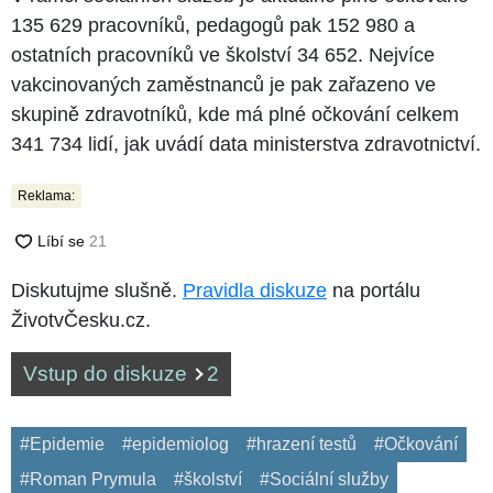
135 629 pracovníků, pedagogů pak 152 980 a
ostatních pracovníků ve školství 34 652. Nejvíce
vakcinovaných zaměstnanců je pak zařazeno ve
skupině zdravotníků, kde má plné očkování celkem
341 734 lidí, jak uvádí data ministerstva zdravotnictví.
Reklama:
Diskutujme slušně.
Pravidla diskuze
na portálu
ŽivotvČesku.cz.
Vstup do diskuze
2
#Epidemie
#epidemiolog
#hrazení testů
#Očkování
#Roman Prymula
#školství
#Sociální služby