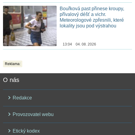
Bouřková past přinese kroupy,
přívalový déšť a vichr.
Meteorologové zpřesnili, které
lokality jsou pod výstrahou
13:04 04. 08. 2026
Reklama:
O nás
Redakce
Provozovatel webu
Etický kodex