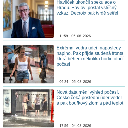
Havlíček ukončil spekulace o
Hradu. Pavlovi poslal vstřícný
vzkaz, Decroix pak tvrdě setřel
11:59 05. 08. 2026
Extrémní vedra udeří naposledy
naplno. Pak přijde studená fronta,
která během několika hodin otočí
počasí
06:24 05. 08. 2026
Nová data mění výhled počasí.
Česko čeká poslední úder veder
a pak bouřkový zlom a pád teplot
17:56 04. 08. 2026