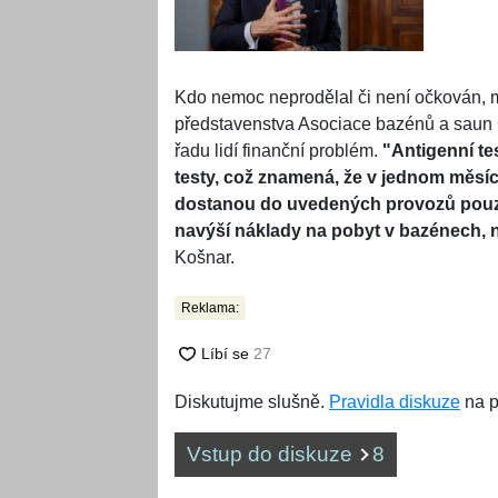
Kdo nemoc neprodělal či není očkován, m
představenstva Asociace bazénů a saun 
řadu lidí finanční problém.
"Antigenní tes
testy, což znamená, že v jednom měsíci 
dostanou do uvedených provozů pouze 1
navýší náklady na pobyt v bazénech, n
Košnar.
Reklama:
Diskutujme slušně.
Pravidla diskuze
na p
Vstup do diskuze
8