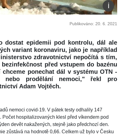
Publikováno: 20. 6. 2021
o dostat epidemii pod kontrolu, dál ale
ch variant koronaviru, jako je například
inisterstvo zdravotnictví nepočítá s tím,
t bezinfekčnost před vstupem do bazénu
ní chceme ponechat dál v systému OTN -
t nebo prodělání nemoci," řekl pro
tnictví Adam Vojtěch.
adů nemoci covid-19. V pátek testy odhalily 147
 Počet hospitalizovaných klesl před víkendem pod
týden devět nakažených, stejně jako předchozí den.
emie zůstává na hodnotě 0,66. Celkem už bylo v Česku