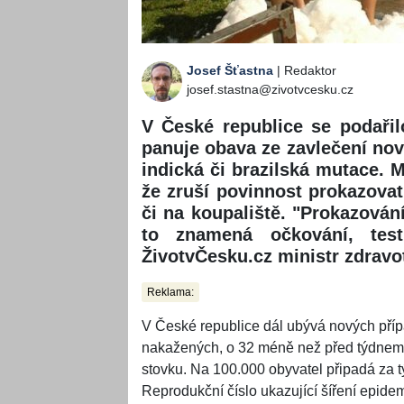
Josef Šťastna
| Redaktor
josef.stastna@zivotvcesku.cz
V České republice se podařil
panuje obava ze zavlečení nový
indická či brazilská mutace. M
že zruší povinnost prokazova
či na koupaliště. "Prokazová
to znamená očkování, tes
ŽivotvČesku.cz ministr zdravo
Reklama:
V České republice dál ubývá nových příp
nakažených, o 32 méně než před týdnem.
stovku. Na 100.000 obyvatel připadá za 
Reprodukční číslo ukazující šíření epid