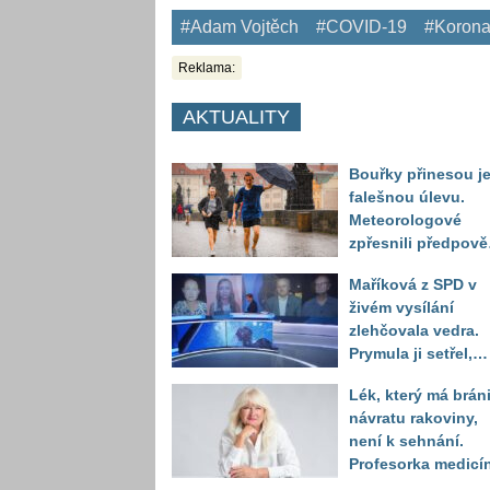
#Adam Vojtěch
#COVID-19
#Korona
Reklama:
AKTUALITY
Bouřky přinesou j
falešnou úlevu.
Meteorologové
zpřesnili předpov
a oznámili návrat
Maříková z SPD v
horkého počasí
živém vysílání
zlehčovala vedra.
Prymula ji setřel,
když vytáhl děsivé
Lék, který má bráni
číslo
návratu rakoviny,
není k sehnání.
Profesorka medicí
promluvila jako