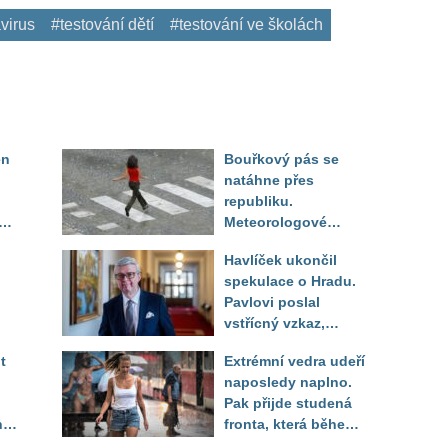
virus
#testování dětí
#testování ve školách
en
Bouřkový pás se
natáhne přes
republiku.
ěď
Meteorologové
zpřesnili lokality pod
Havlíček ukončil
výstrahou, kde hrozí
spekulace o Hradu.
kroupy a prudký vítr
Pavlovi poslal
vstřícný vzkaz,
Decroix pak tvrdě
t
Extrémní vedra udeří
setřel
naposledy naplno.
Pak přijde studená
ny
fronta, která během
několika hodin otočí