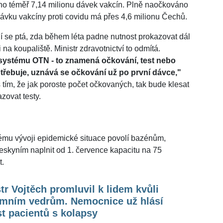
áno téměř 7,14 milionu dávek vakcín. Plně naočkováno
dávku vakcíny proti covidu má přes 4,6 milionu Čechů.
dí se ptá, zda během léta padne nutnost prokazovat dál
a koupaliště. Ministr zdravotnictví to odmítá.
systému OTN - to znamená očkování, test nebo
třebuje, uznává se očkování už po první dávce,"
 tím, že jak poroste počet očkovaných, tak bude klesat
azovat testy.
vému vývoji epidemické situace povolí bazénům,
eskyním naplnit od 1. července kapacitu na 75
t.
tr Vojtěch promluvil k lidem kvůli
émním vedrům. Nemocnice už hlásí
t pacientů s kolapsy