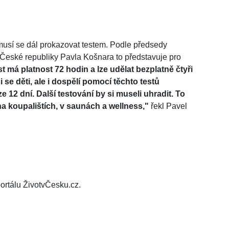
usí se dál prokazovat testem. Podle předsedy
České republiky Pavla Košnara to představuje pro
t má platnost 72 hodin a lze udělat bezplatně čtyři
se děti, ale i dospělí pomocí těchto testů
2 dní. Další testování by si museli uhradit. To
a koupalištích, v saunách a wellness,"
řekl Pavel
ortálu ŽivotvČesku.cz.