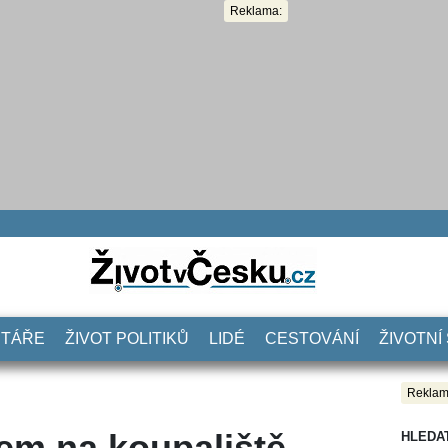
Reklama:
NTÁŘE
ŽIVOT POLITIKŮ
LIDÉ
CESTOVÁNÍ
ŽIVOTNÍ
Reklam
em na koupaliště
HLEDA