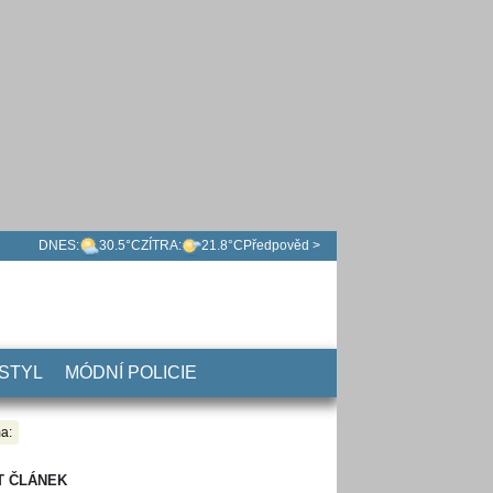
DNES:
30.5°C
ZÍTRA:
21.8°C
Předpověd >
 STYL
MÓDNÍ POLICIE
a:
T ČLÁNEK