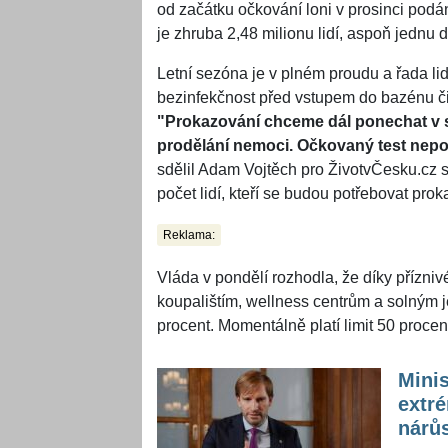
od začátku očkování loni v prosinci pod
je zhruba 2,48 milionu lidí, aspoň jednu 
Letní sezóna je v plném proudu a řada li
bezinfekčnost před vstupem do bazénu či n
"Prokazování chceme dál ponechat v 
prodělání nemoci. Očkovaný test nepo
sdělil Adam Vojtěch pro ŽivotvČesku.cz s
počet lidí, kteří se budou potřebovat prok
Reklama:
Vláda v pondělí rozhodla, že díky přízni
koupalištím, wellness centrům a solným j
procent. Momentálně platí limit 50 procen
Minis
extr
nárůs