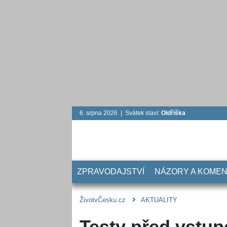
6. srpna 2026 | Svátek slaví:
Oldřiška
ZPRAVODAJSTVÍ
NÁZORY A KOME
ŽivotvČesku.cz
AKTUALITY
Testy před vstup