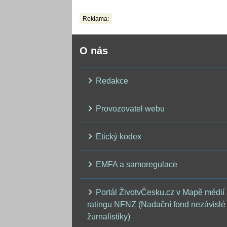
pacientka
Reklama:
O nás
Redakce
Provozovatel webu
Etický kodex
EMFA a samoregulace
Portál ŽivotvČesku.cz v Mapě médií
ratingu NFNZ (Nadační fond nezávislé
žurnalistiky)