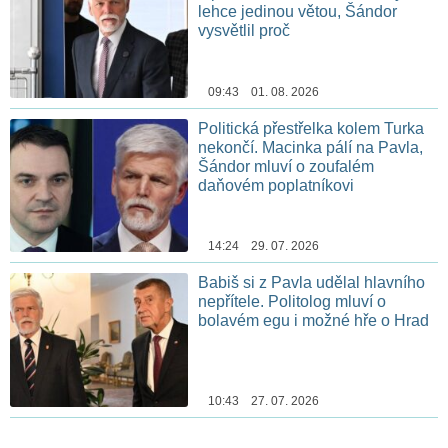
lehce jedinou větou, Šándor
vysvětlil proč
09:43 01. 08. 2026
Politická přestřelka kolem Turka
nekončí. Macinka pálí na Pavla,
Šándor mluví o zoufalém
daňovém poplatníkovi
14:24 29. 07. 2026
Babiš si z Pavla udělal hlavního
nepřítele. Politolog mluví o
bolavém egu i možné hře o Hrad
10:43 27. 07. 2026