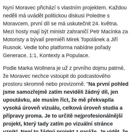
Nyní Moravec přichází s vlastním projektem. Každou
neděli má uvádět politickou diskusi Poledne s
Moravcem, první díl se má uskutečnit 24. května.
Mezi hosty mají být ministr zahraničí Petr Macinka za
Motoristy a bývalí premiéři Mirek Topolánek a Jiří
Rusnok. Vedle toho platforma nabídne pořady
Generace, 1:1, Kontexty a Populace.
Podle Marka Wollnera je už z prvního dojmu patrné,
že Moravec nechce vstoupit do podcastového
prostoru skromně nebo provizorně. "
Na první pohled
jsme samozřejmě zatím neviděli žádný díl, jen
upoutávku, ale musím říct, že mě překvapila
vysoká úroveň vizuálu, celková úroveň studia a
přípravy proma. Je to určitě nejprofesionálnější
projekt, který tady zatím po vizuální stránce
vznikl. Není to žádný projekt z garáže. Je vidět, že