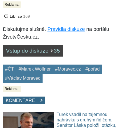
Reklama:
Diskutujme slušně.
Pravidla diskuze
na portálu
ŽivotvČesku.cz.
Vstup do diskuze
35
#ČT
#Marek Wollner
#Moravec.cz
#pořad
#Václav Moravec
Reklama:
KOMENTÁŘE
Turek vsadil na tajemnou
nahrávku s druhým řidičem.
Senátor Láska položil otázku,