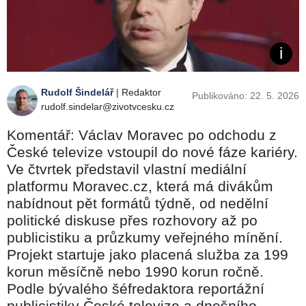
Rudolf Šindelář
| Redaktor
Publikováno: 22. 5. 2026
rudolf.sindelar@zivotvcesku.cz
Komentář: Václav Moravec po odchodu z
České televize vstoupil do nové fáze kariéry.
Ve čtvrtek představil vlastní mediální
platformu Moravec.cz, která má divákům
nabídnout pět formátů týdně, od nedělní
politické diskuse přes rozhovory až po
publicistiku a průzkumy veřejného mínění.
Projekt startuje jako placená služba za 199
korun měsíčně nebo 1990 korun ročně.
Podle bývalého šéfredaktora reportážní
publicistiky České televize a dnešního