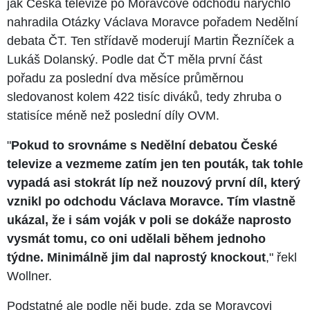
jak Česká televize po Moravcově odchodu narychlo
nahradila Otázky Václava Moravce pořadem Nedělní
debata ČT. Ten střídavě moderují Martin Řezníček a
Lukáš Dolanský. Podle dat ČT měla první část
pořadu za poslední dva měsíce průměrnou
sledovanost kolem 422 tisíc diváků, tedy zhruba o
statisíce méně než poslední díly OVM.
"
Pokud to srovnáme s Nedělní debatou České
televize a vezmeme zatím jen ten pouták, tak tohle
vypadá asi stokrát líp než nouzový první díl, který
vznikl po odchodu Václava Moravce. Tím vlastně
ukázal, že i sám voják v poli se dokáže naprosto
vysmát tomu, co oni udělali během jednoho
týdne. Minimálně jim dal naprostý knockout
," řekl
Wollner.
Podstatné ale podle něj bude, zda se Moravcovi