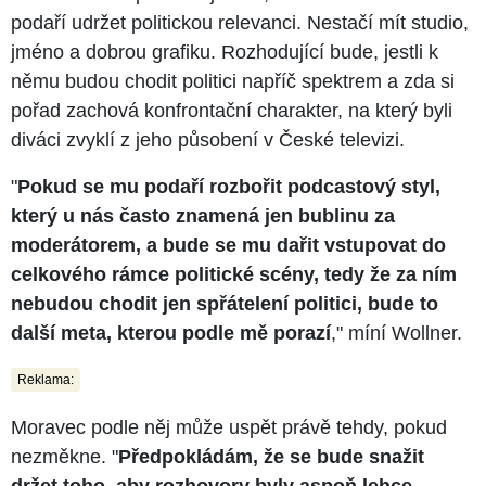
podaří udržet politickou relevanci. Nestačí mít studio,
jméno a dobrou grafiku. Rozhodující bude, jestli k
němu budou chodit politici napříč spektrem a zda si
pořad zachová konfrontační charakter, na který byli
diváci zvyklí z jeho působení v České televizi.
"
Pokud se mu podaří rozbořit podcastový styl,
který u nás často znamená jen bublinu za
moderátorem, a bude se mu dařit vstupovat do
celkového rámce politické scény, tedy že za ním
nebudou chodit jen spřátelení politici, bude to
další meta, kterou podle mě porazí
," míní Wollner.
Reklama:
Moravec podle něj může uspět právě tehdy, pokud
nezměkne. "
Předpokládám, že se bude snažit
držet toho, aby rozhovory byly aspoň lehce