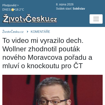
8. srpna 2026
Předpověd >
Svátek slaví:
Soběslav
DNES:
18.2°C
ŽivotvČesku.cz
KOMENTÁŘE
To video mi vyrazilo dech.
Wollner zhodnotil pouták
nového Moravcova pořadu a
mluví o knockoutu pro ČT