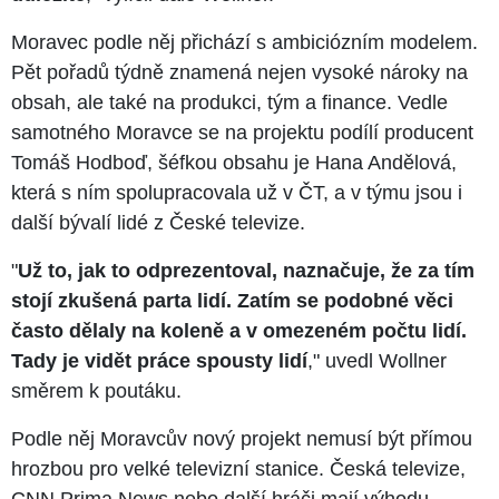
Moravec podle něj přichází s ambiciózním modelem.
Pět pořadů týdně znamená nejen vysoké nároky na
obsah, ale také na produkci, tým a finance. Vedle
samotného Moravce se na projektu podílí producent
Tomáš Hodboď, šéfkou obsahu je Hana Andělová,
která s ním spolupracovala už v ČT, a v týmu jsou i
další bývalí lidé z České televize.
"
Už to, jak to odprezentoval, naznačuje, že za tím
stojí zkušená parta lidí. Zatím se podobné věci
často dělaly na koleně a v omezeném počtu lidí.
Tady je vidět práce spousty lidí
," uvedl Wollner
směrem k poutáku.
Podle něj Moravcův nový projekt nemusí být přímou
hrozbou pro velké televizní stanice. Česká televize,
CNN Prima News nebo další hráči mají výhodu