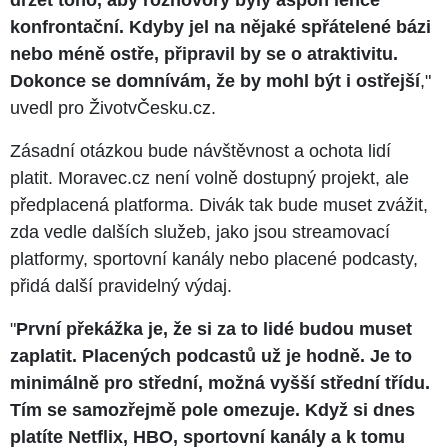
konfrontační. Kdyby jel na nějaké spřátelené bázi
nebo méně ostře, připravil by se o atraktivitu.
Dokonce se domnívám, že by mohl být i ostřejší
,"
uvedl pro ŽivotvČesku.cz.
Zásadní otázkou bude návštěvnost a ochota lidí
platit. Moravec.cz není volně dostupný projekt, ale
předplacená platforma. Divák tak bude muset zvážit,
zda vedle dalších služeb, jako jsou streamovací
platformy, sportovní kanály nebo placené podcasty,
přidá další pravidelný výdaj.
"
První překážka je, že si za to lidé budou muset
zaplatit. Placených podcastů už je hodně. Je to
minimálně pro střední, možná vyšší střední třídu.
Tím se samozřejmě pole omezuje. Když si dnes
platíte Netflix, HBO, sportovní kanály a k tomu