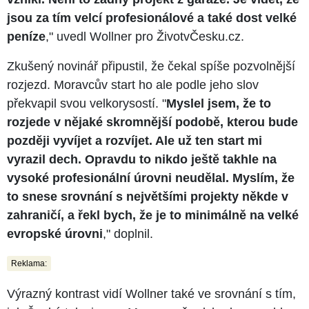
jsou za tím velcí profesionálové a také dost velké
peníze
," uvedl Wollner pro ŽivotvČesku.cz.
Zkušený novinář připustil, že čekal spíše pozvolnější
rozjezd. Moravcův start ho ale podle jeho slov
překvapil svou velkorysostí. "
Myslel jsem, že to
rozjede v nějaké skromnější podobě, kterou bude
později vyvíjet a rozvíjet. Ale už ten start mi
vyrazil dech. Opravdu to nikdo ještě takhle na
vysoké profesionální úrovni neudělal. Myslím, že
to snese srovnání s největšími projekty někde v
zahraničí, a řekl bych, že je to minimálně na velké
evropské úrovni
," doplnil.
Reklama:
Výrazný kontrast vidí Wollner také ve srovnání s tím,