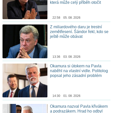
která může celý příběh otočit
22:58 05. 08. 2026
Z miliardového daru je trestní
zemětřesení. Šándor řekl, kdo se
ještě může obávat
13:36 03. 08. 2026
Okamura si útokem na Pavla
naběhl na vlastní vidle. Politolog
popsal jeho zásadní problém
14:30 01. 08. 2026
Okamura nazval Pavla křivákem
a podrazákem. Hrad ho odbyl