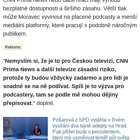
bezplatné dostupnosti a širšího zásahu. Větší tlak
může Moravec vyvinout na placené podcasty a menší
mediální platformy, které pracují s podobně náročným
publikem.
Reklama:
"
Nemyslím si, že je to pro Českou televizi, CNN
Prima News a další televize zásadní riziko,
protože ty budou vždycky zadarmo a pro lidi je
snadné se na ně podívat. Spíš je to výzva pro
podcastery, tam se podle mě mohou dějiny
přepisovat
," doplnil.
Pošarová z SPD vytáhla v živém
vysílání dva tajné adepty na Hrad.
Pak přišel bizár s prezidentem,
který má usmiřovat téměř půl světa