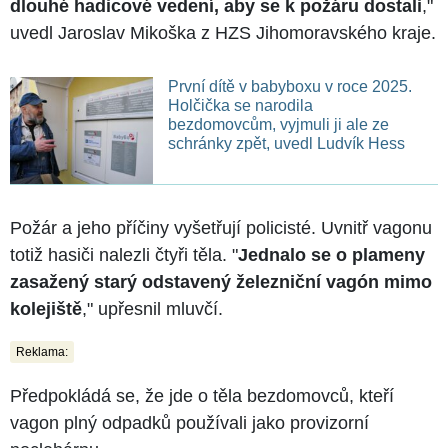
dlouhé hadicové vedení, aby se k požáru dostali
,"
uvedl Jaroslav Mikoška z HZS Jihomoravského kraje.
První dítě v babyboxu v roce 2025.
Holčička se narodila
bezdomovcům, vyjmuli ji ale ze
schránky zpět, uvedl Ludvík Hess
Požár a jeho příčiny vyšetřují policisté. Uvnitř vagonu
totiž hasiči nalezli čtyři těla. "
Jednalo se o plameny
zasažený starý odstavený železniční vagón mimo
kolejiště
," upřesnil mluvčí.
Reklama:
Předpokládá se, že jde o těla bezdomovců, kteří
vagon plný odpadků používali jako provizorní