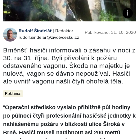
Rudolf Šindelář
| Redaktor
Publikováno: 31. 10. 2020
rudolf.sindelar@zivotvcesku.cz
Brněnští hasiči informovali o zásahu v noci z
30. na 31. října. Byli přivoláni k požáru
odstaveného vagonu. Škoda na majetku je
nulová, vagon se dávno nepoužíval. Hasiči
ale uvnitř vagonu našli čtyři ohořelá těla.
Reklama:
"
Operační středisko vyslalo přibližně půl hodiny
po půlnoci čtyři profesionální hasičské jednotky k
nahlášenému požáru v blízkosti ulice Široká v
Brně. Hasiči museli natáhnout asi 200 metrů