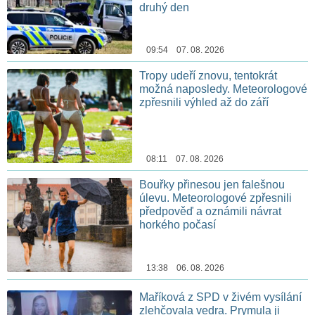
druhý den
09:54 07. 08. 2026
Tropy udeří znovu, tentokrát
možná naposledy. Meteorologové
zpřesnili výhled až do září
08:11 07. 08. 2026
Bouřky přinesou jen falešnou
úlevu. Meteorologové zpřesnili
předpověď a oznámili návrat
horkého počasí
13:38 06. 08. 2026
Maříková z SPD v živém vysílání
zlehčovala vedra. Prymula ji