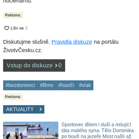
noclehárnu.
Reklama:
Diskutujme slušně.
Pravidla diskuze
na portálu
ŽivotvČesku.cz.
Vstup do diskuze
0
#bezdomovci
#Brno
#hasiči
#vlak
Reklama:
AKTUALITY
Sportovec tělem i duší a milující
táta malého syna. Tělo Dominika
po bouři na jezeře Most našli až