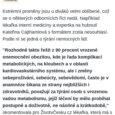
Reklama:
Extrémní proměny jsou u diváků velmi oblíbené, což
se o některých odbornících říct nedá. Například
lékařka interní medicíny a expertka na hubnutí
Kateřina Cajthamlová s formátem zcela nesouhlasí.
Podle ní se jedná o týrání nemocných lidí.
"Rozhodně takto řešit z 90 procent vrozené
onemocnění obezitou, kde je řada komplikací
metabolických, na kloubech a v oblasti
kardiovaskulárního systému, ale i změny
sebeprožívání, sebeúcty, sebevědomí, často je v
anamnéze šikana ze strany nejbližších i
zdravotníků, považuji za týrání osob s vrozenou
vadou metabolismu, jejíž léčení by mělo probíhat
postupně a doživotně, ne násilně a krátkodobě,"
okomentovala pro ŽivotvČesku.cz lékařka, která má s