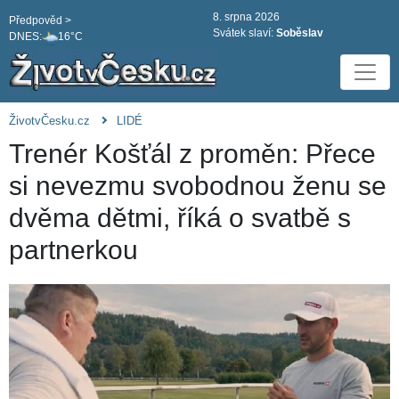
8. srpna 2026
Předpověd >
Svátek slaví:
Soběslav
DNES:
16°C
ŽivotvČesku.cz
LIDÉ
Trenér Košťál z proměn: Přece
si nevezmu svobodnou ženu se
dvěma dětmi, říká o svatbě s
partnerkou