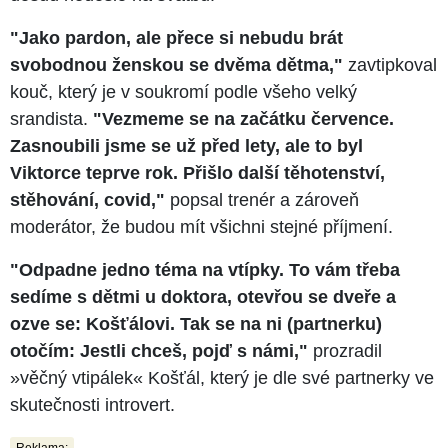
"Jako pardon, ale přece si nebudu brát
svobodnou ženskou se dvěma dětma,"
zavtipkoval
kouč, který je v soukromí podle všeho velký
srandista.
"Vezmeme se na začátku července.
Zasnoubili jsme se už před lety, ale to byl
Viktorce teprve rok. Přišlo další těhotenství,
stěhování, covid,"
popsal trenér a zároveň
moderátor, že budou mít všichni stejné příjmení.
"Odpadne jedno téma na vtípky. To vám třeba
sedíme s dětmi u doktora, otevřou se dveře a
ozve se: Košťálovi. Tak se na ni (partnerku)
otočím: Jestli chceš, pojď s námi,"
prozradil
»věčný vtipálek« Košťál, který je dle své partnerky ve
skutečnosti introvert.