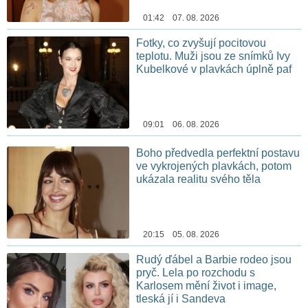
01:42 07. 08. 2026
Fotky, co zvyšují pocitovou
teplotu. Muži jsou ze snímků Ivy
Kubelkové v plavkách úplně paf
09:01 06. 08. 2026
Boho předvedla perfektní postavu
ve vykrojených plavkách, potom
ukázala realitu svého těla
20:15 05. 08. 2026
Rudý ďábel a Barbie rodeo jsou
pryč. Lela po rozchodu s
Karlosem mění život i image,
tleská jí i Sandeva