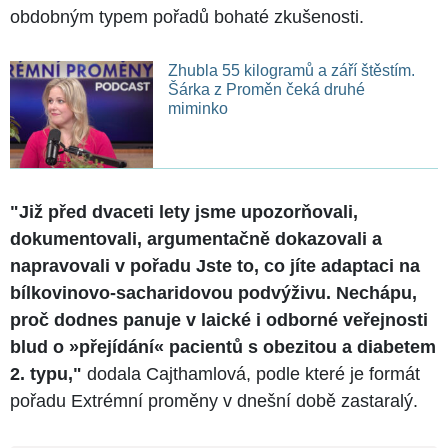
obdobným typem pořadů bohaté zkušenosti.
Zhubla 55 kilogramů a září štěstím.
Šárka z Proměn čeká druhé
miminko
"Již před dvaceti lety jsme upozorňovali,
dokumentovali, argumentačně dokazovali a
napravovali v pořadu Jste to, co jíte adaptaci na
bílkovinovo-sacharidovou podvýživu. Nechápu,
proč dodnes panuje v laické i odborné veřejnosti
blud o »přejídání« pacientů s obezitou a diabetem
2. typu,"
dodala Cajthamlová, podle které je formát
pořadu Extrémní proměny v dnešní době zastaralý.