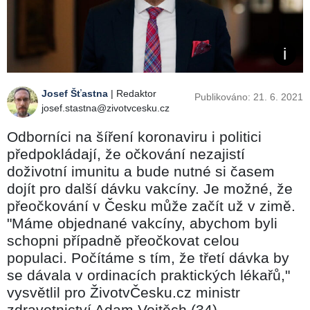
Josef Šťastna
| Redaktor
Publikováno: 21. 6. 2021
josef.stastna@zivotvcesku.cz
Odborníci na šíření koronaviru i politici
předpokládají, že očkování nezajistí
doživotní imunitu a bude nutné si časem
dojít pro další dávku vakcíny. Je možné, že
přeočkování v Česku může začít už v zimě.
"Máme objednané vakcíny, abychom byli
schopni případně přeočkovat celou
populaci. Počítáme s tím, že třetí dávka by
se dávala v ordinacích praktických lékařů,"
vysvětlil pro ŽivotvČesku.cz ministr
zdravotnictví Adam Vojtěch (34).