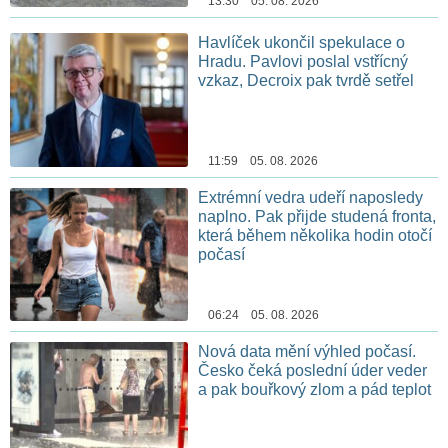
13:30 05. 08. 2026
Havlíček ukončil spekulace o
Hradu. Pavlovi poslal vstřícný
vzkaz, Decroix pak tvrdě setřel
11:59 05. 08. 2026
Extrémní vedra udeří naposledy
naplno. Pak přijde studená fronta,
která během několika hodin otočí
počasí
06:24 05. 08. 2026
Nová data mění výhled počasí.
Česko čeká poslední úder veder
a pak bouřkový zlom a pád teplot