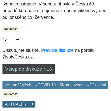
týdnech ustupuje. V sobotu přibylo v Česku 63
případů koronaviru, nejméně za první víkendový den
od loňského 11. července.
Reklama:
Diskutujme slušně.
Pravidla diskuze
na portálu
ŽivotvČesku.cz.
Vstup do diskuze
16
#Adam Vojtěch
#COVID-19
#Koronavirus
#Očkování
Reklama:
AKTUALITY