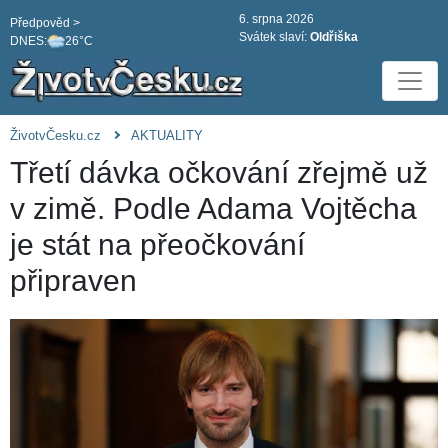
6. srpna 2026
Předpověd >
Svátek slaví:
Oldřiška
DNES:
26°C
ŽivotvČesku.cz
AKTUALITY
Třetí dávka očkování zřejmě už
v zimě. Podle Adama Vojtěcha
je stát na přeočkování
připraven