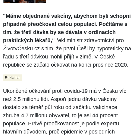
"Máme objednané vakcíny, abychom byli schopni
případně přeočkovat celou populaci. Počítáme s
tím, že třetí dávka by se dávala v ordinacích
praktických lékařů,"
řekl ministr zdravotnictví pro
ŽivotvČesku.cz s tím, že první Češi by hypoteticky na
řadu s třetí dávkou mohli přijít v zimě. V České
republice se začalo očkovat na konci prosince 2020.
Reklama:
Ukončené očkování proti covidu-19 má v Česku víc
než 2,5 milionu lidí. Aspoň jednu dávku vakcíny
dostalo za téměř půl roku od začátku vakcinace
zhruba 4,7 milionu obyvatel, to je asi 44 procent
populace. Právě proočkovanost je podle expertů
hlavním důvodem, proč epidemie v posledních