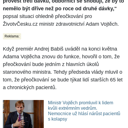
provést třetí dávku, odborníci se shodují, že by to
nemělo být dříve než po roce od druhé dávky,"
popsal situaci ohledně přeočkování pro
ŽivotvČesku.cz ministr zdravotnictví Adam Vojtěch.
Reklama:
Když premiér Andrej Babiš uváděl na konci května
Adama Vojtěcha znovu do funkce, hovořil o tom, že
přeočkování bude jedním z hlavních úkolů
staronového ministra. Tehdy předseda vlády mluvil o
tom, že přeočkování se bude týkat lidí starších 65 let
a chronických pacientů.
Ministr Vojtěch promluvil k lidem
kvůli extrémním vedrům.
Nemocnice už hlásí nárůst pacientů
s kolapsy