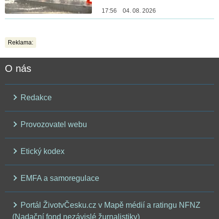
17:56 04. 08. 2026
Reklama:
O nás
Redakce
Provozovatel webu
Etický kodex
EMFA a samoregulace
Portál ŽivotvČesku.cz v Mapě médií a ratingu NFNZ
(Nadační fond nezávislé žurnalistiky)