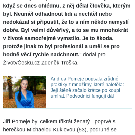
když se dnes ohlédnu, z něj dělal člověka, kterým
byl. Neuměl odhadnout lidi a nechtěl nebo
nedokázal si připustit, že to s ním někdo nemyslí
dobře. Byl velmi důvěřivý, a to se mu mnohokrát
v životě samozřejmě vymstilo. Je to škoda,
protože jinak to byl profesionál a uměl se pro
hodně věcí rychle nadchnout,
" dodal pro
ŽivotvČesku.cz Zdeněk Troška.
Andrea Pomeje popsala zrůdné
praktiky z množírny, které naletěla:
Její štěně začalo krátce po koupi
umírat. Podvodníci fungují dál
Jiří Pomeje byl celkem třikrát ženatý - poprvé s
herečkou Michaelou Kuklovou (53), podruhé se