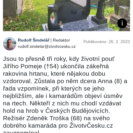
Rudolf Šindelář
| Redaktor
Publikováno: 26. 2. 2022
rudolf.sindelar@zivotvcesku.cz
Jsou to přesně tři roky, kdy životní pouť
Jiřího Pomeje (†54) ukončila zákeřná
rakovina hrtanu, které nějakou dobu
vzdoroval. Zůstala po něm dcera Anna (8) a
řada vzpomínek, při kterých se jeho
nejbližším, ale i kamarádům objeví úsměv
na rtech. Někteří z nich mu chodí vzdávat
hold na hrob v Českých Budějovicích.
Režisér Zdeněk Troška (68) na svého
dobrého kamaráda pro ŽivotvČesku.cz
zavzpomínal.