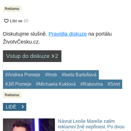
Reklama:
Diskutujme slušně.
Pravidla diskuze
na portálu
ŽivotvČesku.cz.
Vstup do diskuze
2
#Andrea Pomeje
#hrob
#Iveta Bartošová
#Jiří Pomeje
#Michaela Kuklová
#Rakovina
#Smrt
Reklama:
LIDÉ
Návrat Leoše Mareše zatím
reklamní žně nepřinesl. Po dvou