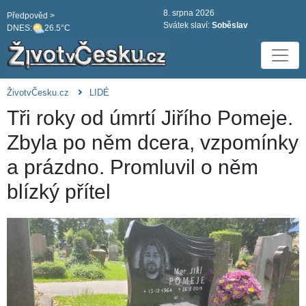
8. srpna 2026
Předpověd >
Svátek slaví:
Soběslav
DNES:
26.5°C
ŽivotvČesku.cz
LIDÉ
Tři roky od úmrtí Jiřího Pomeje.
Zbyla po něm dcera, vzpomínky
a prázdno. Promluvil o něm
blízký přítel