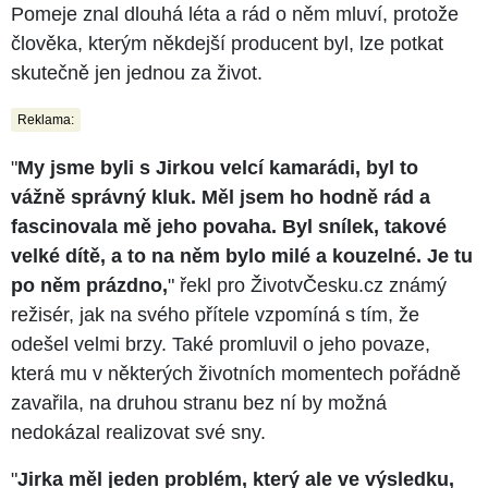
Pomeje znal dlouhá léta a rád o něm mluví, protože
člověka, kterým někdejší producent byl, lze potkat
skutečně jen jednou za život.
Reklama:
"
My jsme byli s Jirkou velcí kamarádi, byl to
vážně správný kluk. Měl jsem ho hodně rád a
fascinovala mě jeho povaha. Byl snílek, takové
velké dítě, a to na něm bylo milé a kouzelné. Je tu
po něm prázdno,
" řekl pro ŽivotvČesku.cz známý
režisér, jak na svého přítele vzpomíná s tím, že
odešel velmi brzy. Také promluvil o jeho povaze,
která mu v některých životních momentech pořádně
zavařila, na druhou stranu bez ní by možná
nedokázal realizovat své sny.
"
Jirka měl jeden problém, který ale ve výsledku,