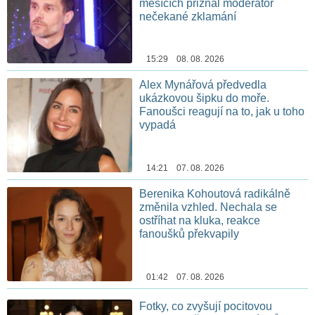
měsících přiznal moderátor
nečekané zklamání
15:29 08. 08. 2026
Alex Mynářová předvedla
ukázkovou šipku do moře.
Fanoušci reagují na to, jak u toho
vypadá
14:21 07. 08. 2026
Berenika Kohoutová radikálně
změnila vzhled. Nechala se
ostříhat na kluka, reakce
fanoušků překvapily
01:42 07. 08. 2026
Fotky, co zvyšují pocitovou