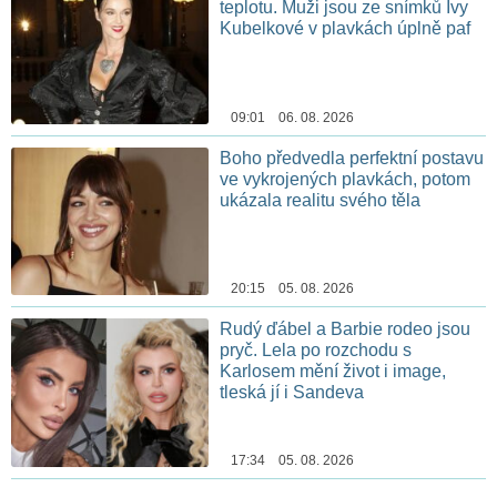
teplotu. Muži jsou ze snímků Ivy
Kubelkové v plavkách úplně paf
09:01 06. 08. 2026
Boho předvedla perfektní postavu
ve vykrojených plavkách, potom
ukázala realitu svého těla
20:15 05. 08. 2026
Rudý ďábel a Barbie rodeo jsou
pryč. Lela po rozchodu s
Karlosem mění život i image,
tleská jí i Sandeva
17:34 05. 08. 2026