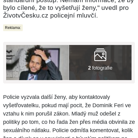
bylo cílené, že to vyšetřují ženy," uvedl pro
ŽivotvČesku.cz policejní mluvčí.
Reklama:
2
fotografie
Policie vyzvala další ženy, aby kontaktovaly
vyšetřovatelku, pokud mají pocit, že Dominik Feri ve
vztahu k nim porušil zákon. Mladý muž odešel z
politiky po tom, co ho řada žen přes média obvinila ze
sexuálního nátlaku. Policie odmítla komentovat, kolik