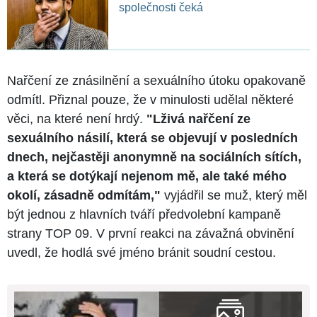
společnosti čeká
Nařčení ze znásilnění a sexuálního útoku opakovaně
odmítl. Přiznal pouze, že v minulosti udělal některé
věci, na které není hrdý.
"Lživá nařčení ze
sexuálního násilí, která se objevují v posledních
dnech, nejčastěji anonymně na sociálních sítích,
a která se dotýkají nejenom mě, ale také mého
okolí, zásadně odmítám,"
vyjádřil se muž, který měl
být jednou z hlavních tváří předvolební kampaně
strany TOP 09. V první reakci na závažná obvinění
uvedl, že hodlá své jméno bránit soudní cestou.