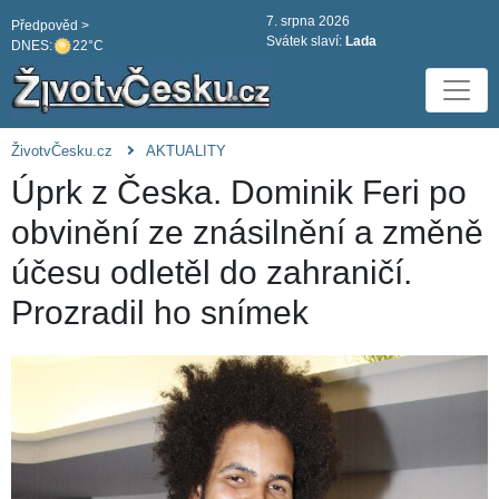
7. srpna 2026
Předpověd >
Svátek slaví:
Lada
DNES:
22°C
ŽivotvČesku.cz
AKTUALITY
Úprk z Česka. Dominik Feri po
obvinění ze znásilnění a změně
účesu odletěl do zahraničí.
Prozradil ho snímek