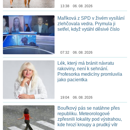
13:38 06. 08. 2026
Maříková z SPD v živém vysílání
zlehčovala vedra. Prymula ji
setřel, když vytáhl děsivé číslo
07:32 06. 08. 2026
Lék, který má bránit návratu
rakoviny, není k sehnání.
Profesorka medicíny promluvila
jako pacientka
19:04 06. 08. 2026
Bouřkový pás se natáhne přes
republiku. Meteorologové
zpřesnili lokality pod výstrahou,
kde hrozí kroupy a prudký vítr