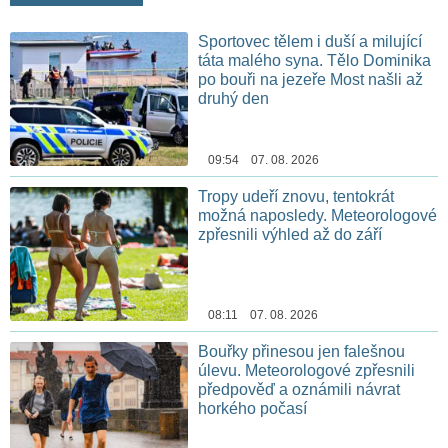
Sportovec tělem i duší a milující
táta malého syna. Tělo Dominika
po bouři na jezeře Most našli až
druhý den
09:54 07. 08. 2026
Tropy udeří znovu, tentokrát
možná naposledy. Meteorologové
zpřesnili výhled až do září
08:11 07. 08. 2026
Bouřky přinesou jen falešnou
úlevu. Meteorologové zpřesnili
předpověď a oznámili návrat
horkého počasí