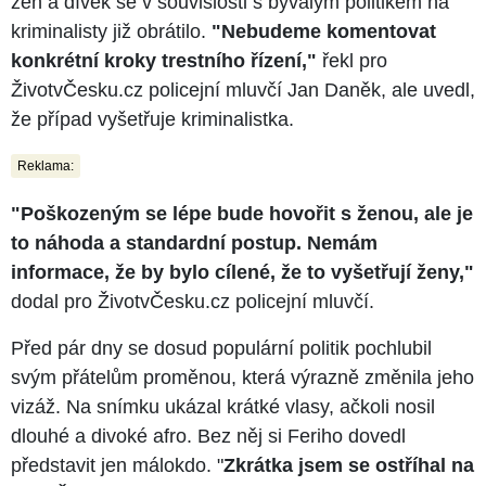
žen a dívek se v souvislosti s bývalým politikem na
kriminalisty již obrátilo.
"Nebudeme komentovat
konkrétní kroky trestního řízení,"
řekl pro
ŽivotvČesku.cz policejní mluvčí Jan Daněk, ale uvedl,
že případ vyšetřuje kriminalistka.
Reklama:
"Poškozeným se lépe bude hovořit s ženou, ale je
to náhoda a standardní postup. Nemám
informace, že by bylo cílené, že to vyšetřují ženy,"
dodal pro ŽivotvČesku.cz policejní mluvčí.
Před pár dny se dosud populární politik pochlubil
svým přátelům proměnou, která výrazně změnila jeho
vizáž. Na snímku ukázal krátké vlasy, ačkoli nosil
dlouhé a divoké afro. Bez něj si Feriho dovedl
představit jen málokdo. "
Zkrátka jsem se ostříhal na