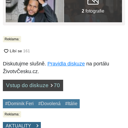
2
fotografie
Reklama:
Diskutujme slušně.
Pravidla diskuze
na portálu
ŽivotvČesku.cz.
Vstup do diskuze
70
#Dominik Feri
#Dovolená
#Itálie
Reklama:
AKTUALITY