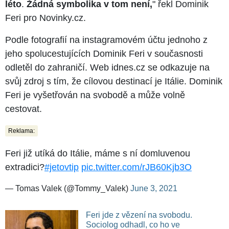
léto
.
Žádná symbolika v tom není,
" řekl Dominik
Feri pro Novinky.cz.
Podle fotografií na instagramovém účtu jednoho z
jeho spolucestujících Dominik Feri v současnosti
odletěl do zahraničí. Web idnes.cz se odkazuje na
svůj zdroj s tím, že cílovou destinací je Itálie. Dominik
Feri je vyšetřován na svobodě a může volně
cestovat.
Reklama:
Feri již utíká do Itálie, máme s ní domluvenou
extradici?
#jetovtip
pic.twitter.com/rJB60Kjb3O
— Tomas Valek (@Tommy_Valek)
June 3, 2021
Feri jde z vězení na svobodu.
Sociolog odhadl, co ho ve