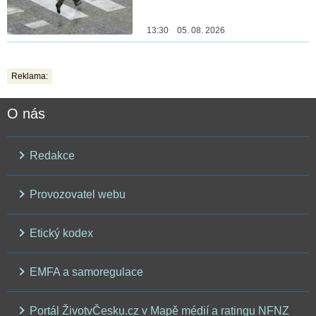
13:30 05. 08. 2026
Reklama:
O nás
Redakce
Provozovatel webu
Etický kodex
EMFA a samoregulace
Portál ŽivotvČesku.cz v Mapě médií a ratingu NFNZ