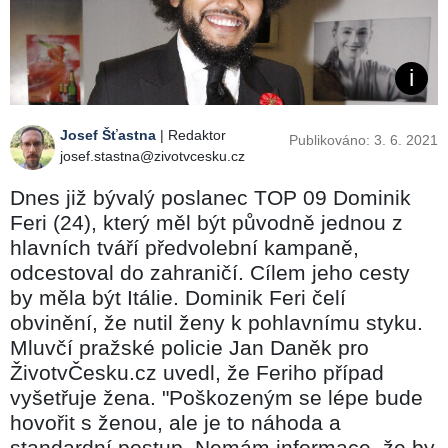
Josef Šťastna
| Redaktor
Publikováno: 3. 6. 2021
josef.stastna@zivotvcesku.cz
Dnes již bývalý poslanec TOP 09 Dominik
Feri (24), který měl být původně jednou z
hlavních tváří předvolební kampaně,
odcestoval do zahraničí. Cílem jeho cesty
by měla být Itálie. Dominik Feri čelí
obvinění, že nutil ženy k pohlavnímu styku.
Mluvčí pražské policie Jan Daněk pro
ŽivotvČesku.cz uvedl, že Feriho případ
vyšetřuje žena. "Poškozeným se lépe bude
hovořit s ženou, ale je to náhoda a
standardní postup. Nemám informace, že by