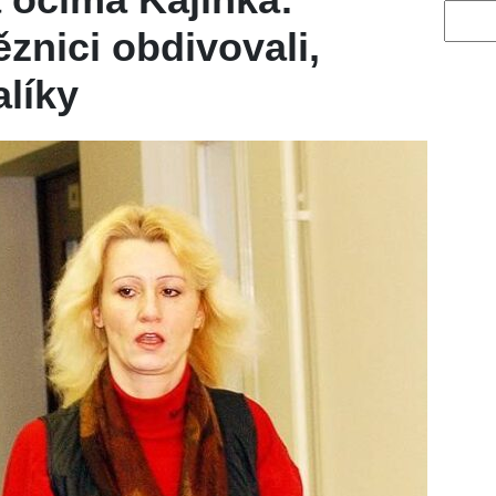
Vyhled
znici obdivovali,
alíky