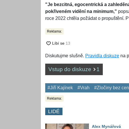
"Je bezcitná, egocentrická a zahleděná
pokřiveném vidění na minimum,"
popsa
roce 2022 chtěla požádat o propuštění. P
Reklama:
Diskutujme slušně.
Pravidla diskuze
na p
Vstup do diskuze
1
#Jiří Kajínek
#Vrah
#Zločiny bez cen
Reklama:
LIDÉ
Alex Mynářová