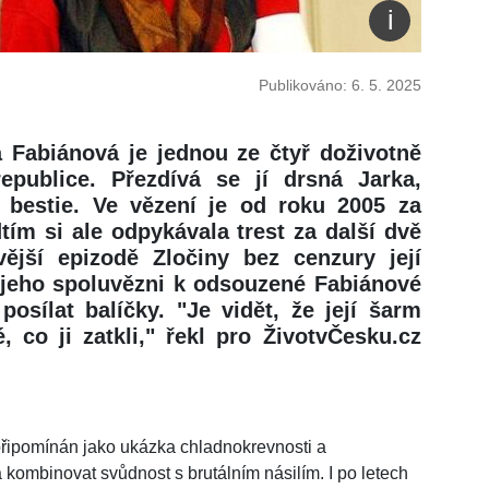
Publikováno: 6. 5. 2025
a Fabiánová je jednou ze čtyř doživotně
publice. Přezdívá se jí drsná Jarka,
 bestie. Ve vězení je od roku 2005 za
ím si ale odpykávala trest za další dvě
vější epizodě Zločiny bez cenzury její
 jeho spoluvězni k odsouzené Fabiánové
 posílat balíčky. "Je vidět, že její šarm
 co ji zatkli," řekl pro ŽivotvČesku.cz
připomínán jako ukázka chladnokrevnosti a
kombinovat svůdnost s brutálním násilím. I po letech