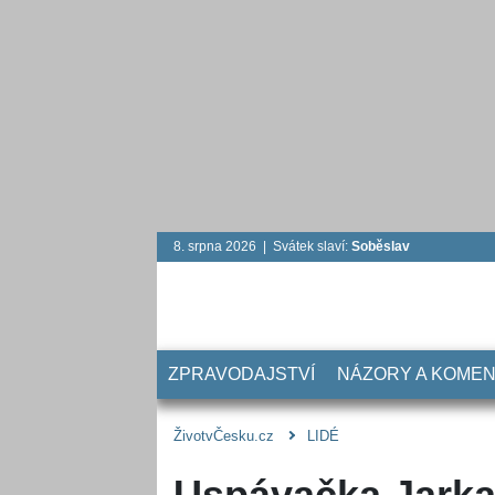
8. srpna 2026 | Svátek slaví:
Soběslav
ZPRAVODAJSTVÍ
NÁZORY A KOME
ŽivotvČesku.cz
LIDÉ
Uspávačka Jarka