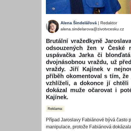
Alena Šindelářová
| Redaktor
alena.sindelarova@zivotvcesku.cz
Brutální vražedkyně Jaroslav
odsouzených žen v České re
uspávačka Jarka či blonďatá
dvojnásobnou vraždu, už předt
vraždy. Jiří Kajínek v nejno
příběh okomentoval s tím, že
vzhlíželi, a dokonce jí chtěli
dokázal muže očarovat i poté,
Kajínek.
Reklama:
Případ Jaroslavy Fabiánové bývá často 
manipulace, protože Fabiánová dokázala 