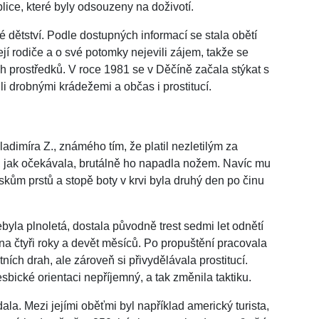
lice, které byly odsouzeny na doživotí.
dětství. Podle dostupných informací se stala obětí
její rodiče a o své potomky nejevili zájem, takže se
h prostředků. V roce 1981 se v Děčíně začala stýkat s
li drobnými krádežemi a občas i prostitucí.
ladimíra Z., známého tím, že platil nezletilým za
tak, jak očekávala, brutálně ho napadla nožem. Navíc mu
skům prstů a stopě boty v krvi byla druhý den po činu
byla plnoletá, dostala původně trest sedmi let odnětí
 na čtyři roky a devět měsíců. Po propuštění pracovala
ích drah, ale zároveň si přivydělávala prostitucí.
 lesbické orientaci nepříjemný, a tak změnila taktiku.
ala. Mezi jejími oběťmi byl například americký turista,