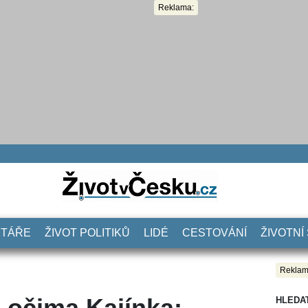
Reklama:
NTÁŘE
ŽIVOT POLITIKŮ
LIDÉ
CESTOVÁNÍ
ŽIVOTNÍ
Reklam
 očima Kajínka:
HLEDA