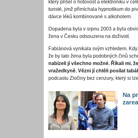
který přišel o hotovost a elektroniku v c
turisté, jimž přimíchala hypnotikum do piv
dávce léků kombinované s alkoholem.
Dopadena byla v srpnu 2003 a byla obvině
žena v Česku odsouzena na doživotí.
Fabiánová vynikala svým vzhledem. Když 
že by tato žena byla podobných činů sc
nabízeli jí všechno možné. Říkali mi, ž
vražedkyně. Vězni jí chtěli posílat ta
podcastu Zločiny bez cenzury, který si l
Na p
zarea