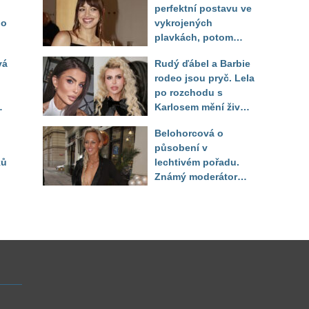
perfektní postavu ve
do
vykrojených
plavkách, potom
ukázala realitu svého
vá
Rudý ďábel a Barbie
těla
rodeo jsou pryč. Lela
po rozchodu s
Karlosem mění život i
image, tleská jí i
Belohorcová o
Sandeva
působení v
ků
lechtivém pořadu.
Známý moderátor
f
přiznal, že ji dírkou
sledoval pod dekou