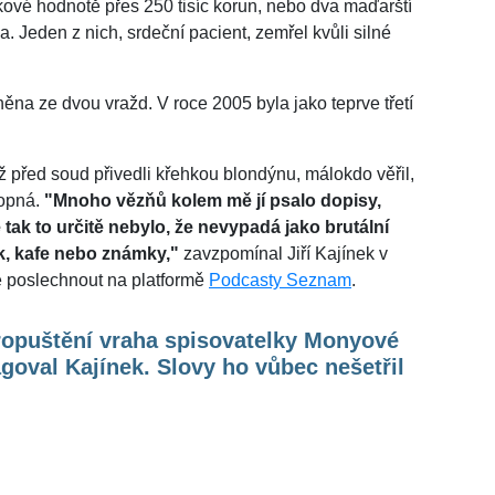
elkové hodnotě přes 250 tisíc korun, nebo dva maďarští
a. Jeden z nich, srdeční pacient, zemřel kvůli silné
na ze dvou vražd. V roce 2005 byla jako teprve třetí
před soud přivedli křehkou blondýnu, málokdo věřil,
hopná.
"Mnoho vězňů kolem mě jí psalo dopisy,
e tak to určitě nebylo, že nevypadá jako brutální
bák, kafe nebo známky,"
zavzpomínal Jiří Kajínek v
ze poslechnout na platformě
Podcasty Seznam
.
ropuštění vraha spisovatelky Monyové
goval Kajínek. Slovy ho vůbec nešetřil