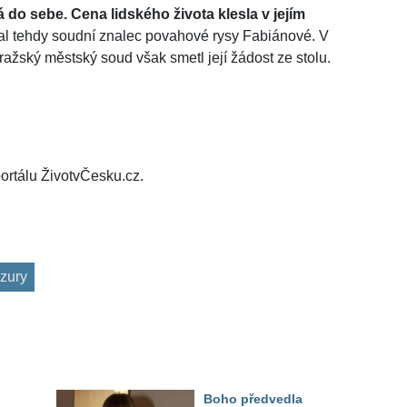
 do sebe. Cena lidského života klesla v jejím
l tehdy soudní znalec povahové rysy Fabiánové. V
ražský městský soud však smetl její žádost ze stolu.
ortálu ŽivotvČesku.cz.
zury
Boho předvedla