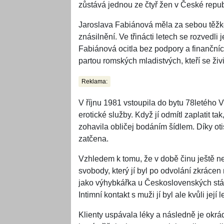
zůstává jednou ze čtyř žen v České repub
Jaroslava Fabiánová měla za sebou těžké 
znásilnění. Ve třinácti letech se rozvedli 
Fabiánová ocitla bez podpory a finančníc
partou romských mladistvých, kteří se živi
Reklama:
V říjnu 1981 vstoupila do bytu 78letého V
erotické služby. Když jí odmítl zaplatit 
zohavila obličej bodáním šídlem. Díky oti
zatčena.
Vzhledem k tomu, že v době činu ještě ne
svobody, který jí byl po odvolání zkrácen
jako výhybkářka u Československých státn
Intimní kontakt s muži jí byl ale kvůli její
Klienty uspávala léky a následně je okrád