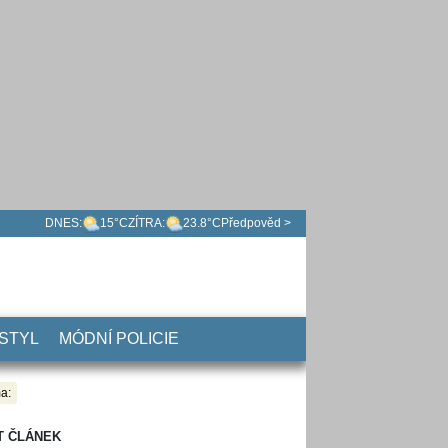
DNES:
15°C
ZÍTRA:
23.8°C
Předpověd >
 STYL
MÓDNÍ POLICIE
a:
T ČLÁNEK