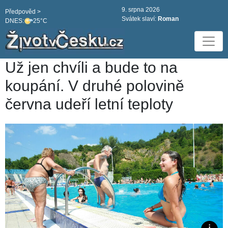
9. srpna 2026
Předpověd >
Svátek slaví:
Roman
DNES:
25°C
Už jen chvíli a bude to na
koupání. V druhé polovině
června udeří letní teploty