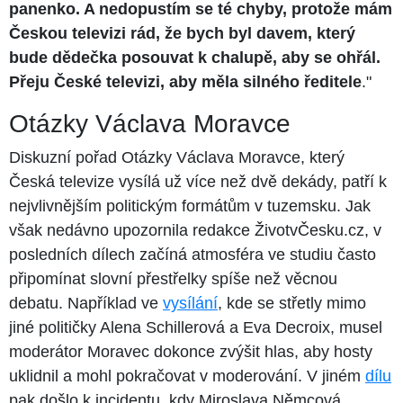
panenko. A nedopustím se té chyby, protože mám
Českou televizi rád, že bych byl davem, který
bude dědečka posouvat k chalupě, aby se ohřál.
Přeju České televizi, aby měla silného ředitele
."
Otázky Václava Moravce
Diskuzní pořad Otázky Václava Moravce, který
Česká televize vysílá už více než dvě dekády, patří k
nejvlivnějším politickým formátům v tuzemsku. Jak
však nedávno upozornila redakce ŽivotvČesku.cz, v
posledních dílech začíná atmosféra ve studiu často
připomínat slovní přestřelky spíše než věcnou
debatu. Například ve
vysílání
, kde se střetly mimo
jiné političky Alena Schillerová a Eva Decroix, musel
moderátor Moravec dokonce zvýšit hlas, aby hosty
uklidnil a mohl pokračovat v moderování. V jiném
dílu
pak došlo k incidentu, kdy Miroslava Němcová