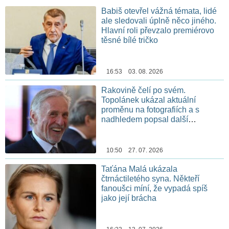
Babiš otevřel vážná témata, lidé
ale sledovali úplně něco jiného.
Hlavní roli převzalo premiérovo
těsné bílé tričko
16:53 03. 08. 2026
Rakovině čelí po svém.
Topolánek ukázal aktuální
proměnu na fotografiích a s
nadhledem popsal další
chemoterapii
10:50 27. 07. 2026
Taťána Malá ukázala
čtrnáctiletého syna. Někteří
fanoušci míní, že vypadá spíš
jako její brácha