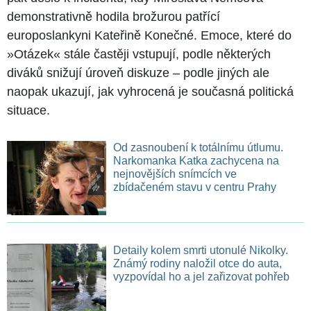
demonstrativně hodila brožurou patřící
europoslankyni Kateřině Konečné. Emoce, které do
»Otázek« stále častěji vstupují, podle některých
diváků snižují úroveň diskuze – podle jiných ale
naopak ukazují, jak vyhrocená je současná politická
situace.
Od zasnoubení k totálnímu útlumu.
Narkomanka Katka zachycena na
nejnovějších snímcích ve
zbídačeném stavu v centru Prahy
Detaily kolem smrti utonulé Nikolky.
Známý rodiny naložil otce do auta,
vyzpovídal ho a jel zařizovat pohřeb