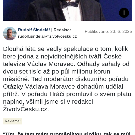
Rudolf Šindelář
| Redaktor
Publikováno: 23. 6. 2025
rudolf.sindelar@zivotvcesku.cz
Dlouhá léta se vedly spekulace o tom, kolik
bere jedna z nejviditelnějších tváří České
televize Václav Moravec. Odhady sahaly od
dvou set tisíc až po půl milionu korun
měsíčně. Teď moderátor diskuzního pořadu
Otázky Václava Moravce dohadům udělal
přítrž. V pořadu Hráči promluvil o svém platu
naplno, všimli jsme si v redakci
ŽivotvČesku.cz.
Reklama:
"
Tím, že tam mám proměnlivou složku, tak se můj