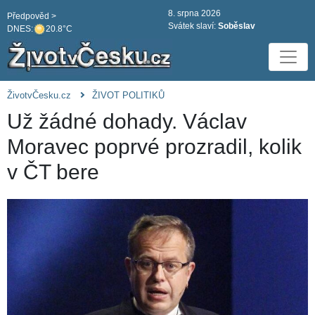
8. srpna 2026
Předpověd >
Svátek slaví:
Soběslav
DNES:
20.8°C
ŽivotvČesku.cz
ŽIVOT POLITIKŮ
Už žádné dohady. Václav
Moravec poprvé prozradil, kolik
v ČT bere