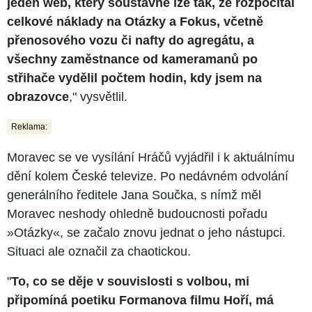
jeden web, který soustavně lže tak, že rozpočítal
celkové náklady na Otázky a Fokus, včetně
přenosového vozu či nafty do agregátu, a
všechny zaměstnance od kameramanů po
střihače vydělil počtem hodin, kdy jsem na
obrazovce
," vysvětlil.
Reklama:
Moravec se ve vysílání Hráčů vyjádřil i k aktuálnímu
dění kolem České televize. Po nedávném odvolání
generálního ředitele Jana Součka, s nímž měl
Moravec neshody ohledně budoucnosti pořadu
»Otázky«, se začalo znovu jednat o jeho nástupci.
Situaci ale označil za chaotickou.
"
To, co se děje v souvislosti s volbou, mi
připomíná poetiku Formanova filmu Hoří, má