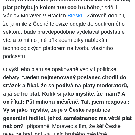
plat pohybuje kolem 100 000 hrubého
," sdělil
Václav Moravec v Hráčích
Blesku
. Zároveň doplnil,
že jakmile z České televize odejde do soukromého
sektoru, bude pravděpodobně vydělávat podstatně
víc, a to mimo jiné příkladem díky nabídkám
technologických platforem na tvorbu vlastního
podcastu.
O výši jeho platu se opakovaně vedly i politické
debaty. "
Jeden nejmenovaný poslanec chodil do
Otázek a říkal, že se podívá na platy moderátorů,
a já se ho ptal: Kolik si jako myslíte, že mám? A
on říkal: Půl milionu měsíčně. Tak jsem reagoval:
Vy si jako myslíte, že je v České republice
generální ředitel, jehož zaměstnanec má větší plat
než on?
" připomněl Moravec s tím, že šéf České
televize bral loni 340 tisíc hrubého měsíčně.