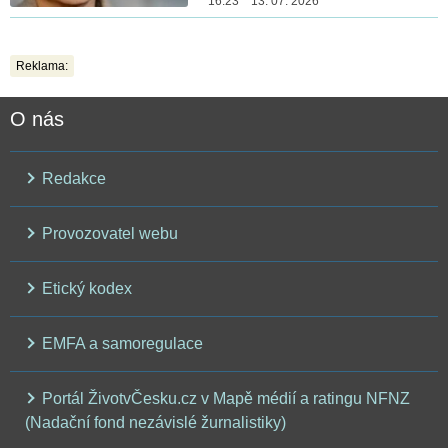
16:23 13. 07. 2026
Reklama:
O nás
Redakce
Provozovatel webu
Etický kodex
EMFA a samoregulace
Portál ŽivotvČesku.cz v Mapě médií a ratingu NFNZ
(Nadační fond nezávislé žurnalistiky)