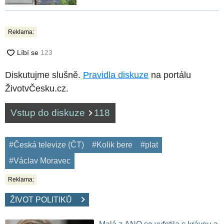
Reklama:
Diskutujme slušně.
Pravidla diskuze
na portálu
ŽivotvČesku.cz.
Vstup do diskuze
118
#Česká televize (ČT)
#Kolik bere
#plat
#Václav Moravec
Reklama:
ŽIVOT POLITIKŮ