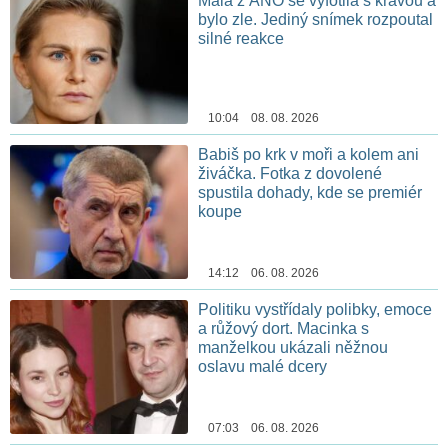
Malá z ANO se vyfotila s krávou a
bylo zle. Jediný snímek rozpoutal
silné reakce
10:04 08. 08. 2026
Babiš po krk v moři a kolem ani
živáčka. Fotka z dovolené
spustila dohady, kde se premiér
koupe
14:12 06. 08. 2026
Politiku vystřídaly polibky, emoce
a růžový dort. Macinka s
manželkou ukázali něžnou
oslavu malé dcery
07:03 06. 08. 2026