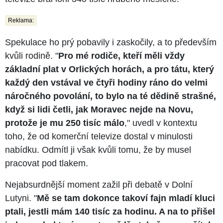
Reklama:
Spekulace ho prý pobavily i zaskočily, a to především
kvůli rodině. "
Pro mé rodiče, kteří měli vždy
základní plat v Orlických horách, a pro tátu, který
každý den vstával ve čtyři hodiny ráno do velmi
náročného povolání, to bylo na té dědině strašné,
když si lidi četli, jak Moravec nejde na Novu,
protože je mu 250 tisíc málo
," uvedl v kontextu
toho, že od komerční televize dostal v minulosti
nabídku. Odmítl ji však kvůli tomu, že by musel
pracovat pod tlakem.
Nejabsurdnější moment zažil při debatě v Dolní
Lutyni. "
Mě se tam dokonce takoví fajn mladí kluci
ptali, jestli mám 140 tisíc za hodinu. A na to přišel