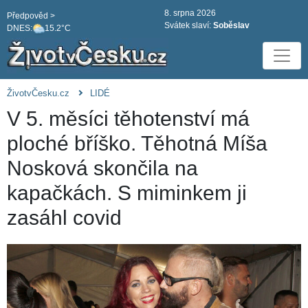
8. srpna 2026
Předpověd >
Svátek slaví:
Soběslav
DNES:
15.2°C
ŽivotvČesku.cz
LIDÉ
V 5. měsíci těhotenství má
ploché bříško. Těhotná Míša
Nosková skončila na
kapačkách. S miminkem ji
zasáhl covid