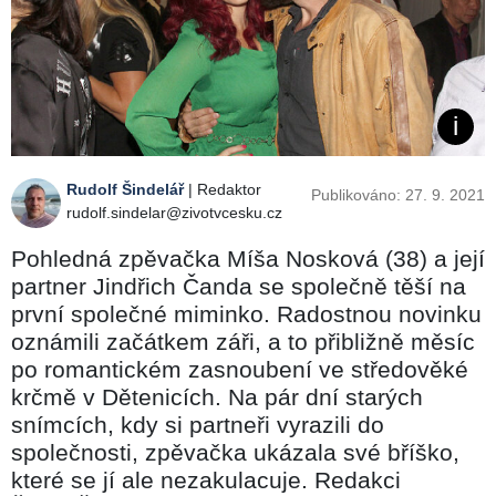
Rudolf Šindelář
| Redaktor
Publikováno: 27. 9. 2021
rudolf.sindelar@zivotvcesku.cz
Pohledná zpěvačka Míša Nosková (38) a její
partner Jindřich Čanda se společně těší na
první společné miminko. Radostnou novinku
oznámili začátkem záři, a to přibližně měsíc
po romantickém zasnoubení ve středověké
krčmě v Dětenicích. Na pár dní starých
snímcích, kdy si partneři vyrazili do
společnosti, zpěvačka ukázala své bříško,
které se jí ale nezakulacuje. Redakci