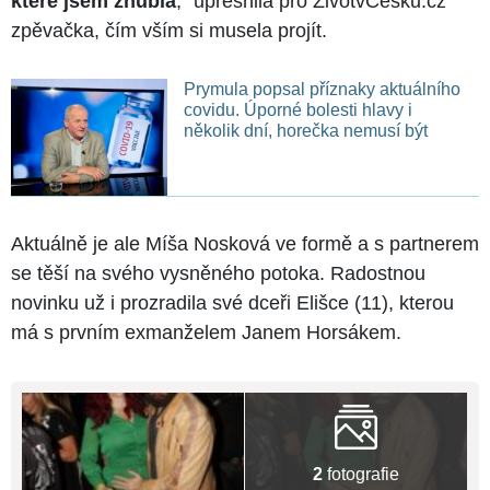
které jsem zhubla
," upřesnila pro ŹivotvČesku.cz
zpěvačka, čím vším si musela projít.
Prymula popsal příznaky aktuálního
covidu. Úporné bolesti hlavy i
několik dní, horečka nemusí být
Aktuálně je ale Míša Nosková ve formě a s partnerem
se těší na svého vysněného potoka. Radostnou
novinku už i prozradila své dceři Elišce (11), kterou
má s prvním exmanželem Janem Horsákem.
2
fotografie