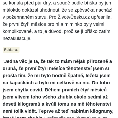
se konala před pár dny, a soudě podle bříška by jen
málokdo dokázal uhodnout, že se zpěvačka nachází
v požehnaném stavu. Pro ŽivotvČesku.cz upřesnila,
že první čtyři měsíce pro ni a miminko byly velmi
komplikované, a to je důvod, proč se jí bříško zatím
nezakulacuje.
Reklama:
"
Jedna věc je ta, že tak to mám nějak přirozeně a
druhá, že první čtyři měsíce těhotenství jsem si
prošla tím, že mi bylo hodně špatně, ležela jsem
na kapačkách a bylo mi celkově na nic. Do toho
jsem chytla covid. Během prvních čtyř měsíců
jsem vlivem toho všeho zhubla okolo sedmi až
deseti kilogramů a kvůli tomu na mě těhotenství
není tolik vidět. Teprve až teď nabírám kilogramy,