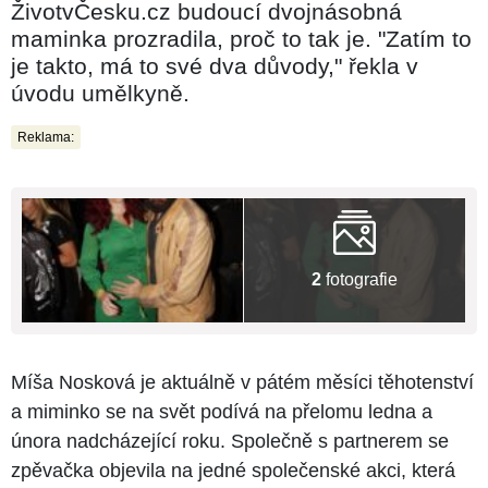
ŽivotvČesku.cz budoucí dvojnásobná
maminka prozradila, proč to tak je. "Zatím to
je takto, má to své dva důvody," řekla v
úvodu umělkyně.
Reklama:
2
fotografie
Míša Nosková je aktuálně v pátém měsíci těhotenství
a miminko se na svět podívá na přelomu ledna a
února nadcházející roku. Společně s partnerem se
zpěvačka objevila na jedné společenské akci, která