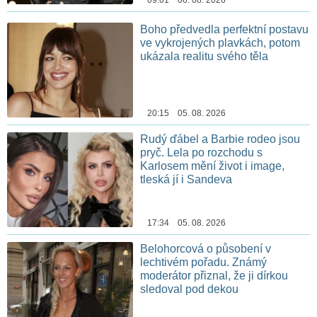
09:01 06. 08. 2026
Boho předvedla perfektní postavu
ve vykrojených plavkách, potom
ukázala realitu svého těla
20:15 05. 08. 2026
Rudý ďábel a Barbie rodeo jsou
pryč. Lela po rozchodu s
Karlosem mění život i image,
tleská jí i Sandeva
17:34 05. 08. 2026
Belohorcová o působení v
lechtivém pořadu. Známý
moderátor přiznal, že ji dírkou
sledoval pod dekou