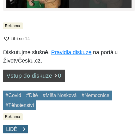
Reklama:
Diskutujme slušně.
Pravidla diskuze
na portálu
ŽivotvČesku.cz.
Vstup do diskuze
0
#Covid
#Dítě
#Míša Nosková
#Nemocnice
#Těhotenství
Reklama:
LIDÉ