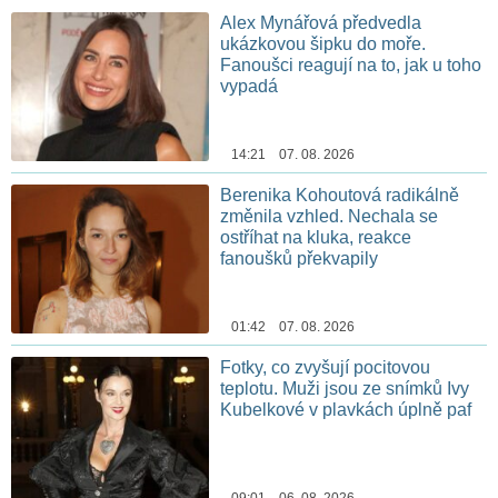
Alex Mynářová předvedla
ukázkovou šipku do moře.
Fanoušci reagují na to, jak u toho
vypadá
14:21 07. 08. 2026
Berenika Kohoutová radikálně
změnila vzhled. Nechala se
ostříhat na kluka, reakce
fanoušků překvapily
01:42 07. 08. 2026
Fotky, co zvyšují pocitovou
teplotu. Muži jsou ze snímků Ivy
Kubelkové v plavkách úplně paf