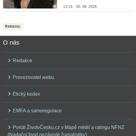
13:14 05. 08. 2026
Reklama:
O nás
Redakce
Provozovatel webu
Etický kodex
EMFA a samoregulace
Portál ŽivotvČesku.cz v Mapě médií a ratingu NFNZ
(Nadační fond nezávislé žurnalistiky)