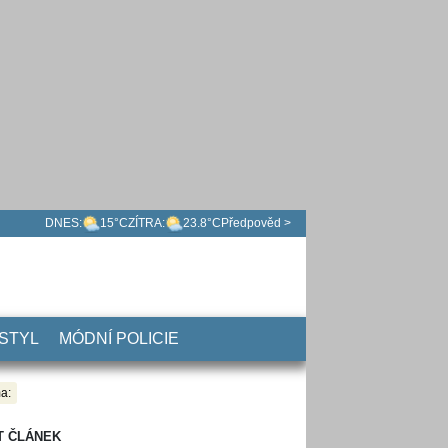
DNES:
15°C
ZÍTRA:
23.8°C
Předpověd >
 STYL
MÓDNÍ POLICIE
a:
T ČLÁNEK