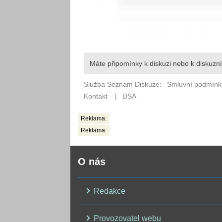
Reklama:
Reklama:
O nás
Redakce
Provozovatel webu