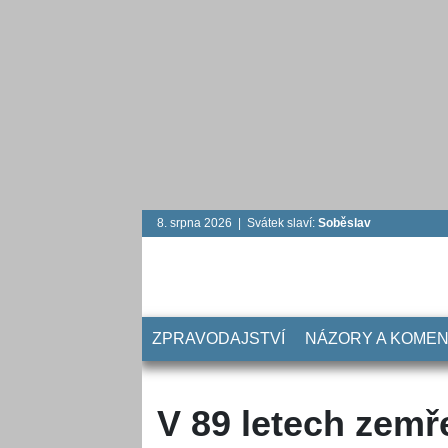
8. srpna 2026 | Svátek slaví:
Soběslav
ZPRAVODAJSTVÍ
NÁZORY A KOME
V 89 letech zemř