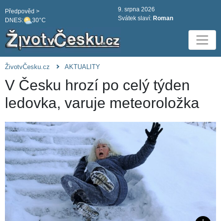
9. srpna 2026
Předpověd >
Svátek slaví:
Roman
DNES:
30°C
ŽivotvČesku.cz
AKTUALITY
V Česku hrozí po celý týden
ledovka, varuje meteoroložka