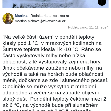
Martina
| Redaktorka a korektorka
martina.pickova@zivotvcesku.cz
Publikováno: 11. 11. 2024
"Na velké části území v pondělí teploty
klesly pod 1 °C, v mrazových kotlinách na
Šumavě teplota klesla i k -10 °C. Ráno se
často vyskytovaly mlhy nebo nízká
oblačnost, z té vystupovaly zejména hory.
Jinak očekáváme zataženo nebo mlhy, na
východě a také na horách bude oblačnosti
méně, dočkáme se zde i slunečného počasí.
Ojediněle se může vyskytnout mrholení,
odpoledne a večer se na západě objeví i
slabý déšť. Pondělní teploty čekáme mezi 2
až 6 °C, na východě bude při slunečném