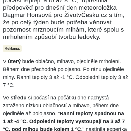
počasí tepleji, a to až 8 °C," upřesnila
předpověď pro dnešní den meteoroložka
Dagmar Honsová pro ŽivotvČesku.cz s tím,
že po celý týden bude potřeba věnovat
pozornost mrznoucím mlhám, které spolu s
mrholením způsobí tvorbu ledovky.
Reklama:
V
úterý
bude oblačno, mlhavo, ojediněle mrholení.
Během dne přechodně polojasno. Po ránu ojediněle
mlhy. Ranní teploty 3 až -1 °C. Odpolední teploty 3 až
7 °C.
Ve
středu
si počasí na počátku dne nachystá
zataženo nízkou oblačností a mlhavo, během dne
ojediněle až polojasno. "
Ranní teploty spadnou na
1 až -4 °C. Odpolední teploty vystoupají na 3 až 7
°C, pod mlhou bude kolem 1 °C
," nastínila expertka