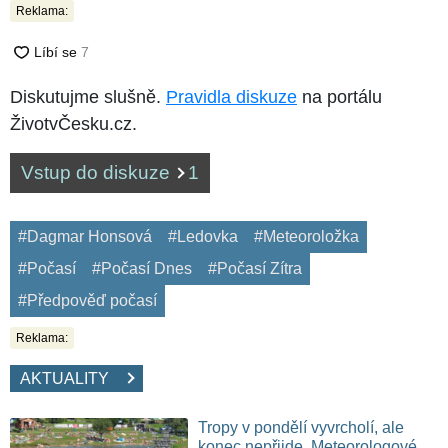
Reklama:
Diskutujme slušně.
Pravidla diskuze
na portálu
ŽivotvČesku.cz.
Vstup do diskuze
1
#Dagmar Honsová
#Ledovka
#Meteoroložka
#Počasí
#Počasí Dnes
#Počasí Zítra
#Předpověď počasí
Reklama:
AKTUALITY
Tropy v pondělí vyvrcholí, ale
konec nepřijde. Meteorologové