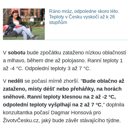
Ráno mráz, odpoledne skoro léto.
Teploty v Česku vyskočí až k 26
stupňům
V
sobotu
bude zpočátku zataženo nízkou oblačností
a mlhavo, během dne až polojasno. Ranní teploty 1
až -4 °C. Odpolední teploty 3 až 7 °C.
V
neděli
se počasí mírně zhorší. "
Bude oblačno až
zataženo, místy déšť nebo přeháňky, na horách
sněhové. Ranní teploty klesnou na 2 až -2 °C,
odpolední teploty vyšplhají na 2 až 7 °C
," doplnila
konzultantka počasí Dagmar Honsová pro
ŽivotvČesku.cz, jaký bude závěr stávajícího týdne.