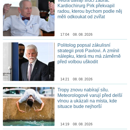
Vedra dávají srdci zabrat.
Kardiochirurg Pirk překvapil
radou, kterou bychom podle něj
měli odkoukat od zvířat
17:04 08. 08. 2026
Politolog popsal zákulisní
strategii proti Pavlovi. A zmínil
nálepku, která mu má záměrně
před volbou uškodit
14:21 08. 08. 2026
Tropy znovu nabírají sílu.
Meteorologové varují před delší
vlnou a ukázali na místa, kde
situace bude nejhorší
14:19 08. 08. 2026