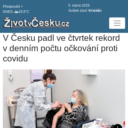
5. srpna 2026
Předpověd >
Svátek slaví:
Kristián
DNES:
26.8°C
V Česku padl ve čtvrtek rekord
v denním počtu očkování proti
covidu