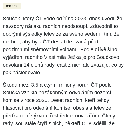
Reklama:
Souček, který ČT vede od října 2023, dnes uvedl, že
navzdory nátlaku radních neodstoupí. Zdůvodnil to
dobrými výsledky televize za svého vedení i tím, že
nechce, aby byla ČT destabilizovaná před
podzimními sněmovními volbami. Podle dřívějšího
vyjádření radního Vlastimila Ježka je pro Součkovo
odvolání 14 členů rady, část z nich ale zvažuje, co by
pak následovalo.
Škoda mezi 3,5 a čtyřmi miliony korun ČT podle
Součka vznikla nezákonným odvoláním dozorčí
komise v roce 2020. Deset radních, kteří tehdy
hlasovali pro odvolání komise, obeslala televize
předžalobní výzvou, řekl ředitel novinářům. Členy
rady jsou stále čtyři z nich, někteří ČTK sdělili, že