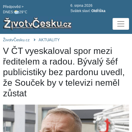
6. srpna 2026
Předpověd >
Svátek slaví:
Oldřiška
DNES:
29°C
ŽivotvČesku.cz
AKTUALITY
V ČT vyeskaloval spor mezi
ředitelem a radou. Bývalý šéf
publicistiky bez pardonu uvedl,
že Souček by v televizi neměl
zůstat