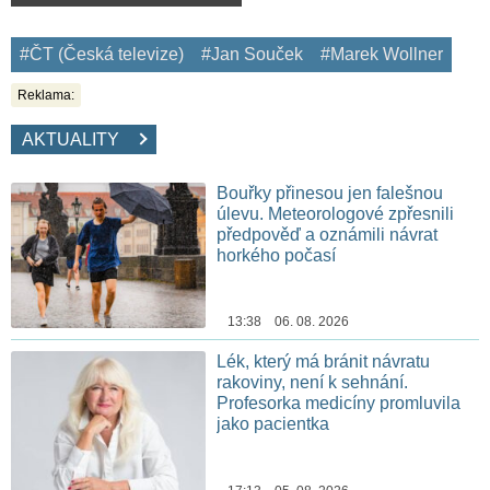
#ČT (Česká televize)
#Jan Souček
#Marek Wollner
Reklama:
AKTUALITY
Bouřky přinesou jen falešnou
úlevu. Meteorologové zpřesnili
předpověď a oznámili návrat
horkého počasí
13:38 06. 08. 2026
Lék, který má bránit návratu
rakoviny, není k sehnání.
Profesorka medicíny promluvila
jako pacientka