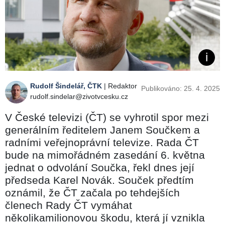
Rudolf Šindelář, ČTK
| Redaktor
Publikováno: 25. 4. 2025
rudolf.sindelar@zivotvcesku.cz
V České televizi (ČT) se vyhrotil spor mezi
generálním ředitelem Janem Součkem a
radními veřejnoprávní televize. Rada ČT
bude na mimořádném zasedání 6. května
jednat o odvolání Součka, řekl dnes její
předseda Karel Novák. Souček předtím
oznámil, že ČT začala po tehdejších
členech Rady ČT vymáhat
několikamilionovou škodu, která jí vznikla