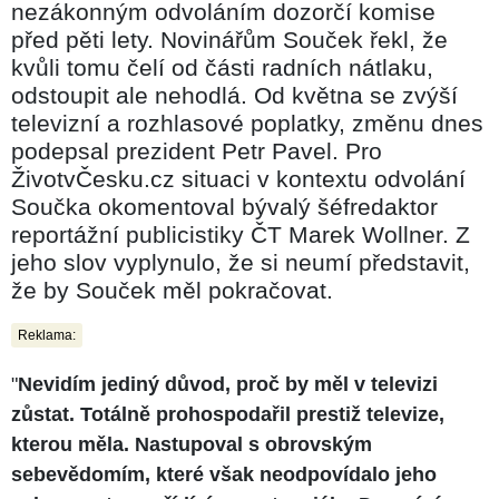
nezákonným odvoláním dozorčí komise
před pěti lety. Novinářům Souček řekl, že
kvůli tomu čelí od části radních nátlaku,
odstoupit ale nehodlá. Od května se zvýší
televizní a rozhlasové poplatky, změnu dnes
podepsal prezident Petr Pavel. Pro
ŽivotvČesku.cz situaci v kontextu odvolání
Součka okomentoval bývalý šéfredaktor
reportážní publicistiky ČT Marek Wollner. Z
jeho slov vyplynulo, že si neumí představit,
že by Souček měl pokračovat.
Reklama:
"
Nevidím jediný důvod, proč by měl v televizi
zůstat. Totálně prohospodařil prestiž televize,
kterou měla. Nastupoval s obrovským
sebevědomím, které však neodpovídalo jeho