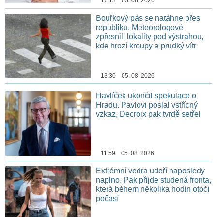
17:13 05. 08. 2026
Bouřkový pás se natáhne přes
republiku. Meteorologové
zpřesnili lokality pod výstrahou,
kde hrozí kroupy a prudký vítr
13:30 05. 08. 2026
Havlíček ukončil spekulace o
Hradu. Pavlovi poslal vstřícný
vzkaz, Decroix pak tvrdě setřel
11:59 05. 08. 2026
Extrémní vedra udeří naposledy
naplno. Pak přijde studená fronta,
která během několika hodin otočí
počasí