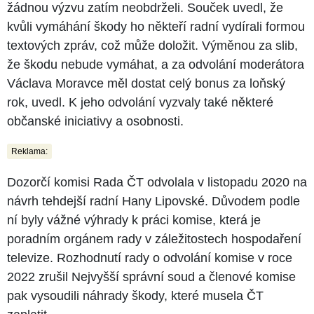
žádnou výzvu zatím neobdrželi. Souček uvedl, že
kvůli vymáhání škody ho někteří radní vydírali formou
textových zpráv, což může doložit. Výměnou za slib,
že škodu nebude vymáhat, a za odvolání moderátora
Václava Moravce měl dostat celý bonus za loňský
rok, uvedl. K jeho odvolání vyzvaly také některé
občanské iniciativy a osobnosti.
Reklama:
Dozorčí komisi Rada ČT odvolala v listopadu 2020 na
návrh tehdejší radní Hany Lipovské. Důvodem podle
ní byly vážné výhrady k práci komise, která je
poradním orgánem rady v záležitostech hospodaření
televize. Rozhodnutí rady o odvolání komise v roce
2022 zrušil Nejvyšší správní soud a členové komise
pak vysoudili náhrady škody, které musela ČT