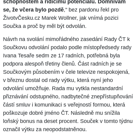
schopnostem a řídícímu potenciálu. Domnívám
se, že včera bylo pozdě
," bez pardonu řekl pro
ŽivotvČesku.cz Marek Wollner, jak vnímá pozici
Součka a proč by měl být odvolán.
Návrh na svolání mimořádného zasedání Rady ČT k
Součkovu odvolání podalo podle místopředsedy rady
Ivana Tesaře sedm ze 17 radních, potřebná byla
podpora alespoň třetiny členů. Část radních je se
Součkovým působením v čele televize nespokojená,
v březnu dostal od rady výtku, která nyní jeho
odvolání umožňuje. Rada mu vytkla nestandardní
přiznávání odstupného, nadbytečné znepřístupňování
částí smluv i komunikaci s veřejností formou, která
poškozuje dobré jméno ČT. Následně mu snížila
loňský bonus na deset procent. Souček v tomto týdnu
označil výtku za neopodstatněnou.