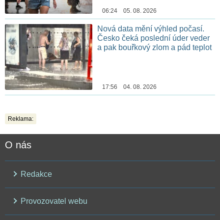
06:24 05. 08. 2026
Nová data mění výhled počasí.
Česko čeká poslední úder veder
a pak bouřkový zlom a pád teplot
17:56 04. 08. 2026
Reklama:
O nás
Redakce
Provozovatel webu