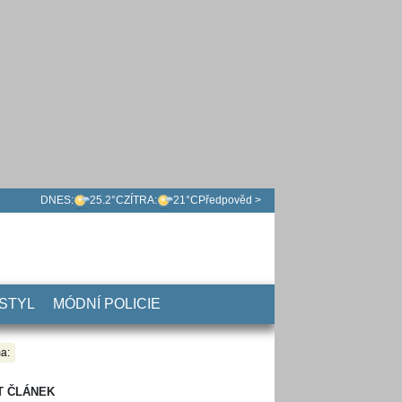
DNES:
25.2°C
ZÍTRA:
21°C
Předpověd >
 STYL
MÓDNÍ POLICIE
a:
T ČLÁNEK