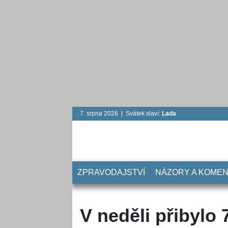
7. srpna 2026 | Svátek slaví:
Lada
ZPRAVODAJSTVÍ
NÁZORY A KOME
V neděli přibylo 