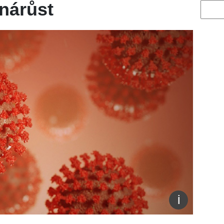
 nárůst
Vyhled