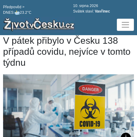
10. srpna 2026
Předpověd >
Svátek slaví:
Vavřinec
DNES:
23.2°C
V pátek přibylo v Česku 138
případů covidu, nejvíce v tomto
týdnu