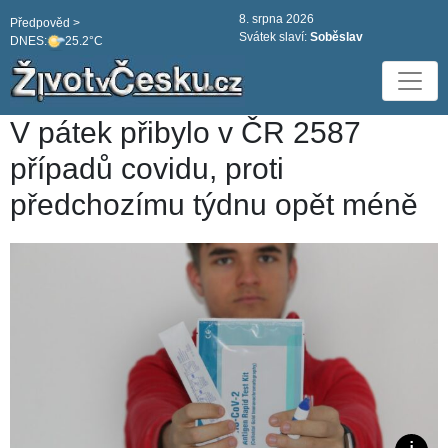
8. srpna 2026
Předpověd >
Svátek slaví:
Soběslav
DNES:
25.2°C
V pátek přibylo v ČR 2587
případů covidu, proti
předchozímu týdnu opět méně