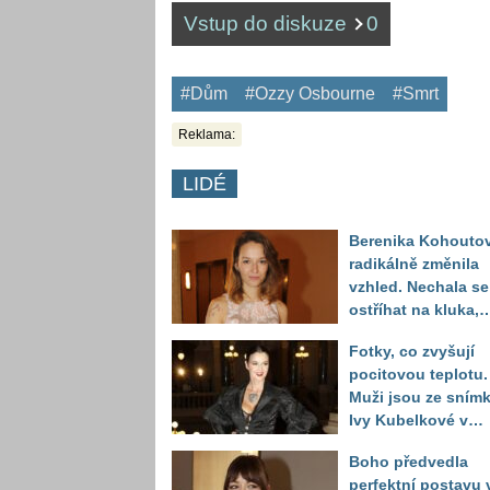
Vstup do diskuze
0
#Dům
#Ozzy Osbourne
#Smrt
Reklama:
LIDÉ
Berenika Kohouto
radikálně změnila
vzhled. Nechala se
ostříhat na kluka,
reakce fanoušků
Fotky, co zvyšují
překvapily
pocitovou teplotu.
Muži jsou ze sním
Ivy Kubelkové v
plavkách úplně pa
Boho předvedla
perfektní postavu 