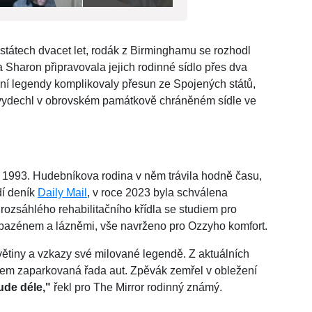
státech dvacet let, rodák z Birminghamu se rozhodl
a Sharon připravovala jejich rodinné sídlo přes dva
bní legendy komplikovaly přesun ze Spojených států,
 vydechl v obrovském památkově chráněném sídle ve
1993. Hudebníkova rodina v něm trávila hodně času,
dí deník
Daily Mail
, v roce 2023 byla schválena
rozsáhlého rehabilitačního křídla se studiem pro
s bazénem a lázněmi, vše navrženo pro Ozzyho komfort.
větiny a vzkazy své milované legendě. Z aktuálních
omem zaparkovaná řada aut. Zpěvák zemřel v obležení
ude déle,"
řekl pro The Mirror rodinný známý.