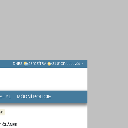
DNES:
28°C
ZÍTRA:
21.8°C
Předpověd >
 STYL
MÓDNÍ POLICIE
a:
T ČLÁNEK