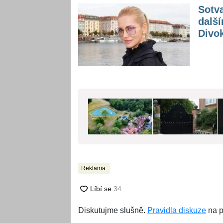
Sotva
další
Divo
Reklama:
Diskutujme slušně.
Pravidla diskuze
na p