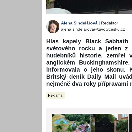
Alena Šindelářová
| Redaktor
alena.sindelarova@zivotvcesku.cz
Hlas kapely Black Sabbath 
světového rocku a jeden z n
hudebníků historie, zemřel 
anglickém Buckinghamshire
informovala o jeho skonu. K
Britský deník Daily Mail uvá
nejméně dva roky přípravami n
Reklama: