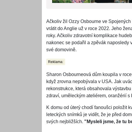
Ačkoliv žil Ozzy Osbourne ve Spojených 
vrátit do Anglie už v roce 2022. Jeho žen
roky. Ačkoliv zdravotní komplikace hude
nakonec se podařil a zpěvák naposledy
své domovině.
Reklama:
Sharon Osbourneová dům koupila v roce 
když zrovna nepobývala v USA. Jak uvá
rekonstrukce, která obsahovala výstavbu 
zdraví, uměleckým ateliérem, oranžérií 
K domu od úterý chodí fanoušci položit k
leteckých snímků je vidět, že je před d
svých nejbližších.
"Mysleli jsme, že tu b