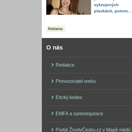
vykrojených
plavkách, potom
ukázala realitu sv
těla
Reklama:
O nás
Redakce
Provozovatel webu
Etický kodex
EMFA a samoregulace
Portál ŽivotvČesku.cz v Mapě médií