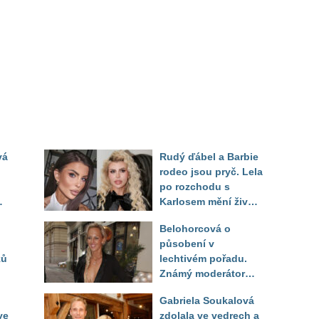
vá
Rudý ďábel a Barbie
rodeo jsou pryč. Lela
po rozchodu s
Karlosem mění život i
image, tleská jí i
Belohorcová o
Sandeva
působení v
ků
lechtivém pořadu.
Známý moderátor
f
přiznal, že ji dírkou
Gabriela Soukalová
sledoval pod dekou
ve
zdolala ve vedrech a