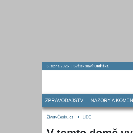
6. srpna 2026 | Svátek slaví:
Oldřiška
ZPRAVODAJSTVÍ
NÁZORY A KOME
ŽivotvČesku.cz
LIDÉ
V tomto domě vy