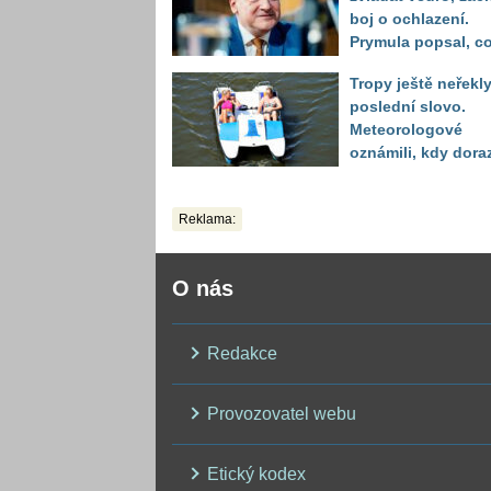
boj o ochlazení.
Prymula popsal, c
se děje před
Tropy ještě neřekl
kolapsem
poslední slovo.
Meteorologové
oznámili, kdy dora
další horká vlna
Reklama:
O nás
Redakce
Provozovatel webu
Etický kodex