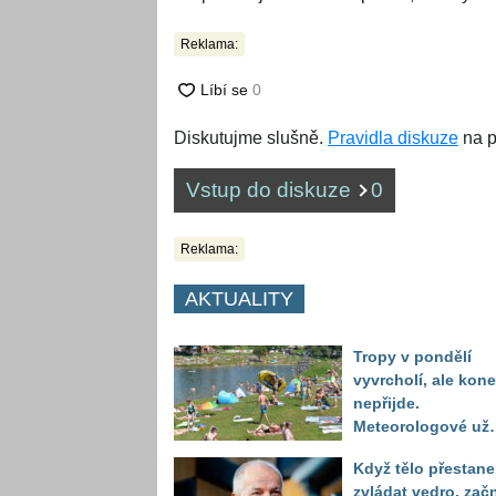
Reklama:
Diskutujme slušně.
Pravidla diskuze
na p
Vstup do diskuze
0
Reklama:
AKTUALITY
Tropy v pondělí
vyvrcholí, ale kon
nepřijde.
Meteorologové už
vidí další nápor
Když tělo přestane
horka
zvládat vedro, zač