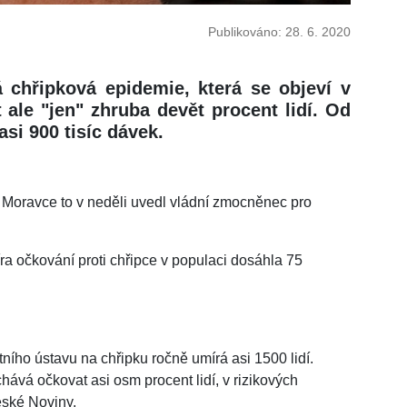
Publikováno: 28. 6. 2020
 chřipková epidemie, která se objeví v
ale "jen" zhruba devět procent lidí. Od
si 900 tisíc dávek.
Moravce to v neděli uvedl vládní zmocněnec pro
a očkování proti chřipce v populaci dosáhla 75
ního ústavu na chřipku ročně umírá asi 1500 lidí.
hává očkovat asi osm procent lidí, v rizikových
eské Noviny.