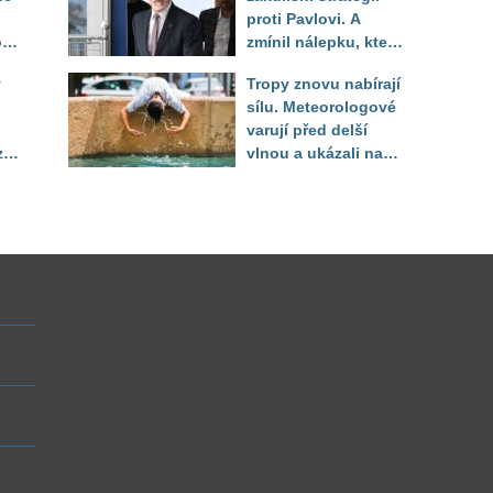
proti Pavlovi. A
o
zmínil nálepku, která
mu má záměrně před
y
Tropy znovu nabírají
volbou uškodit
sílu. Meteorologové
varují před delší
zí
vlnou a ukázali na
místa, kde situace
bude nejhorší