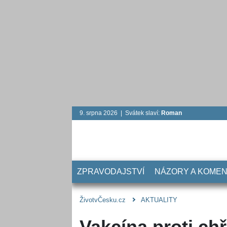
9. srpna 2026 | Svátek slaví:
Roman
ZPRAVODAJSTVÍ
NÁZORY A KOME
ŽivotvČesku.cz
AKTUALITY
Vakcína proti ch