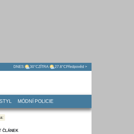
DNES:
30°C
ZÍTRA:
27.8°C
Předpověd >
 STYL
MÓDNÍ POLICIE
a:
T ČLÁNEK