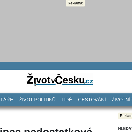
Reklama:
NTÁŘE
ŽIVOT POLITIKŮ
LIDÉ
CESTOVÁNÍ
ŽIVOTNÍ
Reklam
řipce nedostatkové
HLEDA