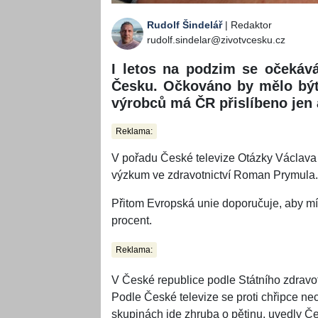
Rudolf Šindelář
| Redaktor
rudolf.sindelar@zivotvcesku.cz
I letos na podzim se očekává
Česku. Očkováno by mělo být 
výrobců má ČR přislíbeno jen a
Reklama:
V pořadu České televize Otázky Václava 
výzkum ve zdravotnictví Roman Prymula.
Přitom Evropská unie doporučuje, aby mír
procent.
Reklama:
V České republice podle Státního zdravot
Podle České televize se proti chřipce nec
skupinách jde zhruba o pětinu, uvedly Č