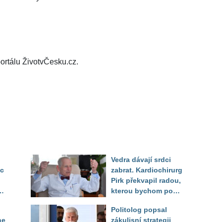
ortálu ŽivotvČesku.cz.
Vedra dávají srdci
ec
zabrat. Kardiochirurg
Pirk překvapil radou,
kterou bychom podle
něj měli odkoukat od
Politolog popsal
zvířat
ne
zákulisní strategii