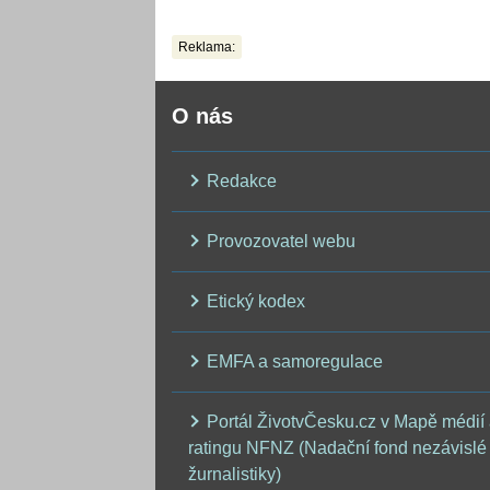
plavkách úplně pa
Reklama:
O nás
Redakce
Provozovatel webu
Etický kodex
EMFA a samoregulace
Portál ŽivotvČesku.cz v Mapě médií
ratingu NFNZ (Nadační fond nezávislé
žurnalistiky)