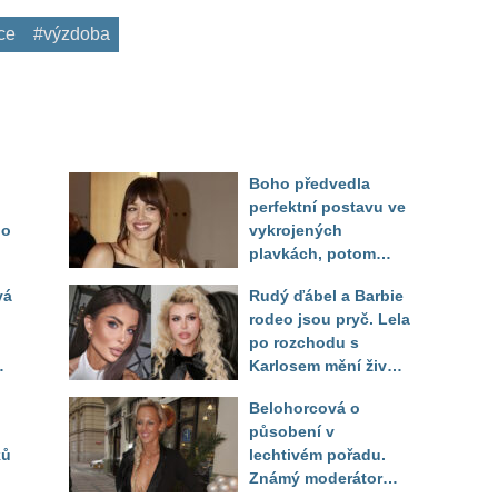
ce
#výzdoba
Boho předvedla
perfektní postavu ve
do
vykrojených
plavkách, potom
ukázala realitu svého
vá
Rudý ďábel a Barbie
těla
rodeo jsou pryč. Lela
po rozchodu s
Karlosem mění život i
image, tleská jí i
Belohorcová o
Sandeva
působení v
ků
lechtivém pořadu.
Známý moderátor