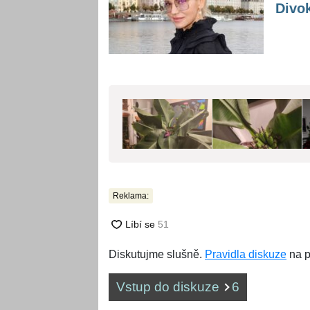
Divo
Reklama:
Diskutujme slušně.
Pravidla diskuze
na p
Vstup do diskuze
6