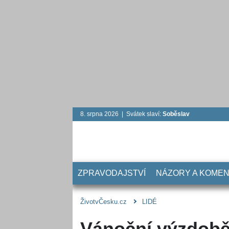
8. srpna 2026 | Svátek slaví:
Soběslav
ZPRAVODAJSTVÍ
NÁZORY A KOME
ŽivotvČesku.cz
LIDÉ
Vánoční výzdobě