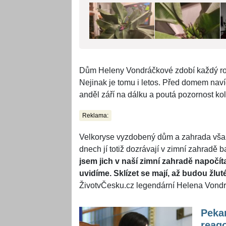
Dům Heleny Vondráčkové zdobí každý rok
Nejinak je tomu i letos. Před domem navíc 
anděl září na dálku a poutá pozornost ko
Reklama:
Velkoryse vyzdobený dům a zahrada však 
dnech jí totiž dozrávají v zimní zahradě
jsem jich v naší zimní zahradě napočít
uvidíme. Sklízet se mají, až budou žl
ŽivotvČesku.cz legendární Helena Vond
Peka
reago