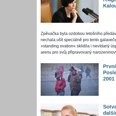
Kalo
Zpěvačka byla ozdobou letošního předává
nechala ušít speciálně pro tento galaveč
»standing ovation« sklidila i nevídaný 
arenu pro svůj připravovaný narozeninov
První
Posle
2001 
Sotva
další