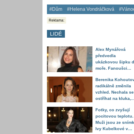
#Dům
#Helena Vondráčková
#Váno
Reklama:
LIDÉ
Alex Mynářová
předvedla
ukázkovou šipku 
moře. Fanoušci
reagují na to, jak u
Berenika Kohouto
toho vypadá
radikálně změnila
vzhled. Nechala se
ostříhat na kluka,
reakce fanoušků
Fotky, co zvyšují
překvapily
pocitovou teplotu.
Muži jsou ze sním
Ivy Kubelkové v