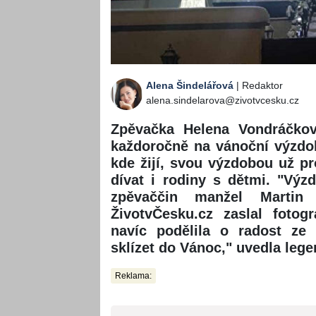
Alena Šindelářová
| Redaktor
alena.sindelarova@zivotvcesku.cz
Zpěvačka Helena Vondráčko
každoročně na vánoční výzdobě
kde žijí, svou výzdobou už p
dívat i rodiny s dětmi. "Vý
zpěvaččin manžel Martin
ŽivotvČesku.cz zaslal foto
navíc podělila o radost ze
sklízet do Vánoc," uvedla leg
Reklama: