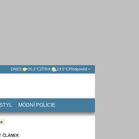
DNES:
20.2°C
ZÍTRA:
23.5°C
Předpověd >
 STYL
MÓDNÍ POLICIE
a:
T ČLÁNEK