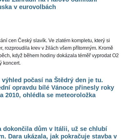
uska v eurovolbách
ní cen Český slavík. Ve zlatém kompletu, který si
er, rozproudila krev v žilách všem přítomným. Kromě
úspěch, když během hodiny dokázala téměř vyprodat O2
ý koncert.
 výhled počasí na Štědrý den je tu.
dní opravdu bílé Vánoce přinesly roky
a 2010, ohlédla se meteoroložka
 dokončila dům v Itálii, už se chlubí
m. Dara ukázala, jak pokračuje stavba v