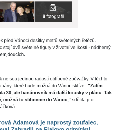
8
fotografií
 před Vánoci desítky metrů světelných řetězů.
stojí dvě světelné figury v životní velikosti - nádherný
lemjdoucích.
nejsou jedinou radostí oblíbené zpěvačky. V těchto
 banány, které bude možná do Vánoc sklízet.
"Zatím
ala 30, ale banánovník má další kousky v plánu. Tak
uté, možná to stihneme do Vánoc,"
sdělila pro
ráčková.
rová Adamová je naprostý zoufalec,
val Zahradil na Fialovo odmítání