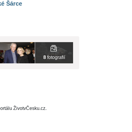
ké Šárce
8
fotografií
ortálu ŽivotvČesku.cz.