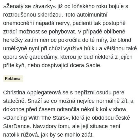
»Ženatý se závazky« již od loňského roku bojuje s
roztroušenou sklerózou. Toto autoimunitní
onemocnění napadá nervy, pacienti tak postupně
ztrácí možnost se pohybovat. V případě oblíbené
herečky zatím nemoc pokročila do té míry, že blond
umělkyně nyní při chůzi využívá hůlku a většinou také
oporu své gardedámy, kterou je buď některá z jejích
přítelkyň, nebo dospívající dcera Sadie.
Reklama:
Christina Applegateová se s nepřízní osudu pere
statečně. Snaží se co možná nejvíce normálně žít, a
dokonce před časem odtančila několik kol v show
»Dancing With The Stars«, která je obdobou české
StarDance. Navzdory tomu ale její situace není
natolik růžová, jak by se mohlo zdát.