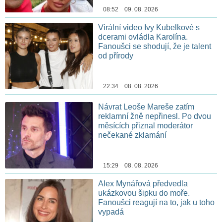
08:52 09. 08. 2026
Virální video Ivy Kubelkové s
dcerami ovládla Karolína.
Fanoušci se shodují, že je talent
od přírody
22:34 08. 08. 2026
Návrat Leoše Mareše zatím
reklamní žně nepřinesl. Po dvou
měsících přiznal moderátor
nečekané zklamání
15:29 08. 08. 2026
Alex Mynářová předvedla
ukázkovou šipku do moře.
Fanoušci reagují na to, jak u toho
vypadá