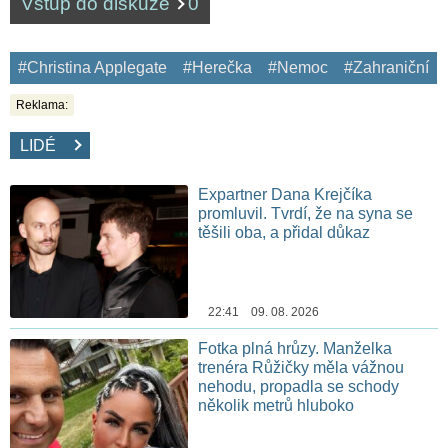
Vstup do diskuze
0
#Christina Applegate
#Herečka
#Nemoc
#Zahraniční
Reklama:
LIDÉ
Expartner Dana Krejčíka
promluvil. Tvrdí, že na syna se
těšili oba, a přidal důkaz
22:41 09. 08. 2026
Fotka plná hrůzy. Manželka
trenéra Růžičky měla vážnou
nehodu, propadla se schody
několik metrů hluboko