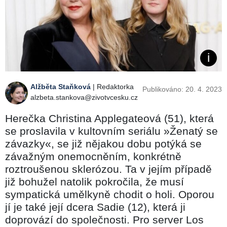
Alžběta Staňková
| Redaktorka
Publikováno: 20. 4. 2023
alzbeta.stankova@zivotvcesku.cz
Herečka Christina Applegateová (51), která
se proslavila v kultovním seriálu »Ženatý se
závazky«, se již nějakou dobu potýká se
závažným onemocněním, konkrétně
roztroušenou sklerózou. Ta v jejím případě
již bohužel natolik pokročila, že musí
sympatická umělkyně chodit o holi. Oporou
jí je také její dcera Sadie (12), která ji
doprovází do společnosti. Pro server Los