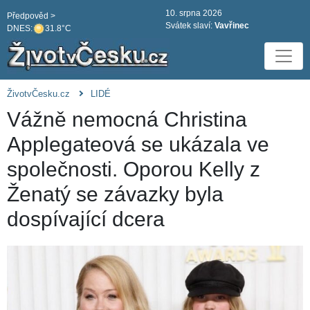
10. srpna 2026
Předpověd >
Svátek slaví:
Vavřinec
DNES:
31.8°C
ŽivotvČesku.cz
LIDÉ
Vážně nemocná Christina
Applegateová se ukázala ve
společnosti. Oporou Kelly z
Ženatý se závazky byla
dospívající dcera