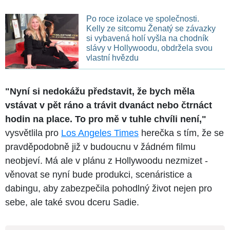
Po roce izolace ve společnosti.
Kelly ze sitcomu Ženatý se závazky
si vybavená holí vyšla na chodník
slávy v Hollywoodu, obdržela svou
vlastní hvězdu
"Nyní si nedokážu představit, že bych měla
vstávat v pět ráno a trávit dvanáct nebo čtrnáct
hodin na place. To pro mě v tuhle chvíli není,"
vysvětlila pro
Los Angeles Times
herečka s tím, že se
pravděpodobně již v budoucnu v žádném filmu
neobjeví. Má ale v plánu z Hollywoodu nezmizet -
věnovat se nyní bude produkci, scenáristice a
dabingu, aby zabezpečila pohodlný život nejen pro
sebe, ale také svou dceru Sadie.