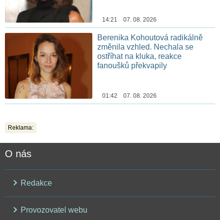
14:21 07. 08. 2026
Berenika Kohoutová radikálně
změnila vzhled. Nechala se
ostříhat na kluka, reakce
fanoušků překvapily
01:42 07. 08. 2026
Reklama:
O nás
Redakce
Provozovatel webu