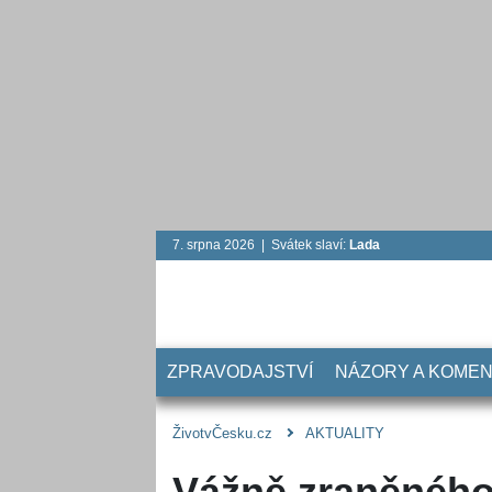
7. srpna 2026 | Svátek slaví:
Lada
ZPRAVODAJSTVÍ
NÁZORY A KOME
ŽivotvČesku.cz
AKTUALITY
Vážně zraněného