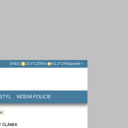
DNES:
23.5°C
ZÍTRA:
21.2°C
Předpověd >
 STYL
MÓDNÍ POLICIE
a:
T ČLÁNEK