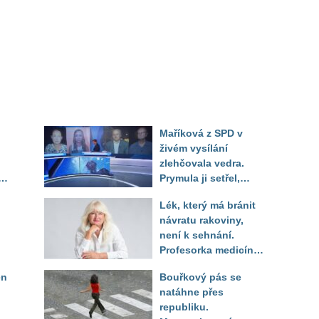
Maříková z SPD v
živém vysílání
zlehčovala vedra.
Prymula ji setřel,
li
když vytáhl děsivé
Lék, který má bránit
číslo
návratu rakoviny,
není k sehnání.
Profesorka medicíny
promluvila jako
en
Bouřkový pás se
pacientka
natáhne přes
republiku.