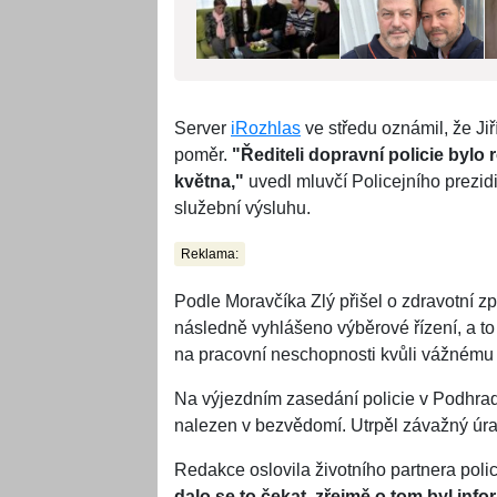
Server
iRozhlas
ve středu oznámil, že Jiří
poměr.
"Řediteli dopravní policie bylo
května,"
uvedl mluvčí Policejního prezidia
služební výsluhu.
Reklama:
Podle Moravčíka Zlý přišel o zdravotní zp
následně vyhlášeno výběrové řízení, a to 
na pracovní neschopnosti kvůli vážnému 
Na výjezdním zasedání policie v Podhradí
nalezen v bezvědomí. Utrpěl závažný úra
Redakce oslovila životního partnera polici
dalo se to čekat, zřejmě o tom byl inf