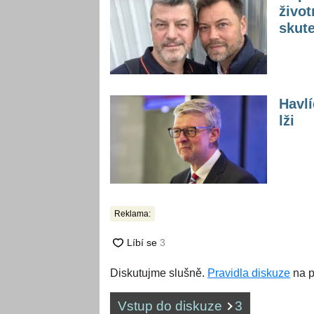
život
skute
Havlí
lži
Reklama:
Diskutujme slušně.
Pravidla diskuze
na p
Vstup do diskuze
3