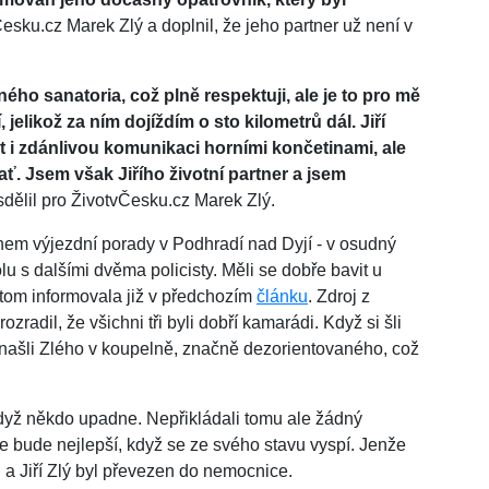
esku.cz Marek Zlý a doplnil, že jeho partner už není v
ného sanatoria, což plně respektuji, ale je to pro mě
 jelikož za ním dojíždím o sto kilometrů dál. Jiří
t i zdánlivou komunikaci horními končetinami, ale
ť. Jsem však Jiřího životní partner a jsem
dělil pro ŽivotvČesku.cz Marek Zlý.
během výjezdní porady v Podhradí nad Dyjí - v osudný
lu s dalšími dvěma policisty. Měli se dobře bavit u
tom informovala již v předchozím
článku
. Zdroj z
zradil, že všichni tři byli dobří kamarádi. Když si šli
 našli Zlého v koupelně, značně dezorientovaného, což
 když někdo upadne. Nepřikládali tomu ale žádný
že bude nejlepší, když se ze svého stavu vyspí. Jenže
a Jiří Zlý byl převezen do nemocnice.