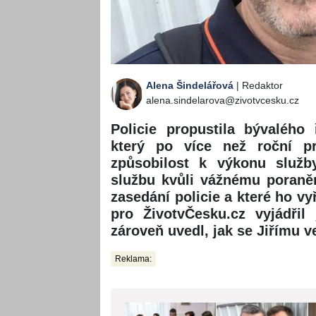
Alena Šindelářová
| Redaktor
alena.sindelarova@zivotvcesku.cz
Policie propustila bývalého 
který po více než roční pra
způsobilost k výkonu služb
službu kvůli vážnému poraněn
zasedání policie a které ho vy
pro ŽivotvČesku.cz vyjádřil
zároveň uvedl, jak se Jiřímu v
Reklama: