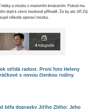
ní lebky a mozku s masivním krvácením. Pokud mu
ím dojít k cévní mozkové příhodě. Že by ale Jiří Zlý
toupil několik operací mozku.
4
fotografie
k střídá radost. První foto Heleny
ráčkové s novou členkou rodiny
d šéfa dopravky Jiřího Zlého: Jeho