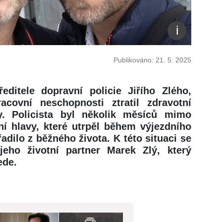
Publikováno: 21. 5. 2025
ředitele dopravní policie Jiřího Zlého,
covní neschopnosti ztratil zdravotní
y. Policista byl několik měsíců mimo
í hlavy, které utrpěl během výjezdního
řadilo z běžného života. K této situaci se
 jeho životní partner Marek Zlý, který
ede.