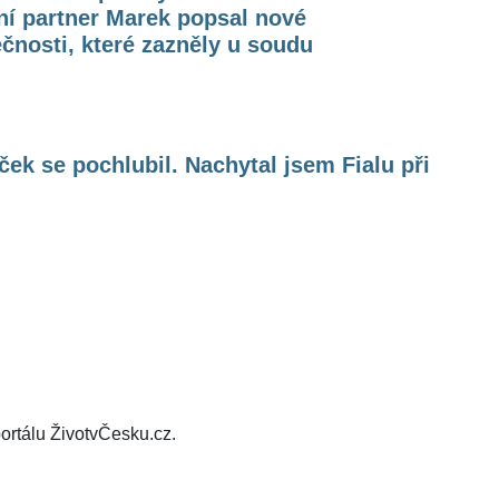
ní partner Marek popsal nové
čnosti, které zazněly u soudu
ček se pochlubil. Nachytal jsem Fialu při
ortálu ŽivotvČesku.cz.