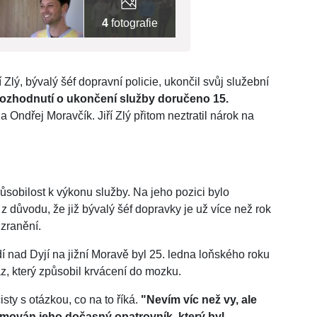
4
fotografie
 Zlý, bývalý šéf dopravní policie, ukončil svůj služební
 rozhodnutí o ukončení služby doručeno 15.
 Ondřej Moravčík. Jiří Zlý přitom neztratil nárok na
ůsobilost k výkonu služby. Na jeho pozici bylo
z důvodu, že již bývalý šéf dopravky je už více než rok
zranění.
 nad Dyjí na jižní Moravě byl 25. ledna loňského roku
z, který způsobil krvácení do mozku.
sty s otázkou, co na to říká.
"Nevím víc než vy, ale
ormován jeho dočasný opatrovník, který byl