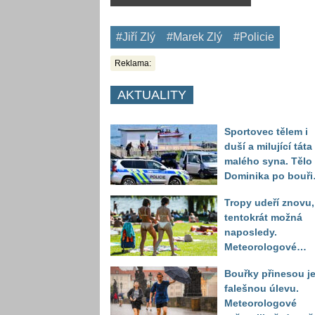
#Jiří Zlý
#Marek Zlý
#Policie
Reklama:
AKTUALITY
Sportovec tělem i
duší a milující táta
malého syna. Tělo
Dominika po bouři
na jezeře Most naš
Tropy udeří znovu,
až druhý den
tentokrát možná
naposledy.
Meteorologové
zpřesnili výhled až
Bouřky přinesou j
do září
falešnou úlevu.
Meteorologové