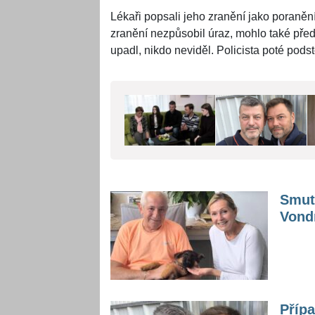
Lékaři popsali jeho zranění jako poraně
zranění nezpůsobil úraz, mohlo také předt
upadl, nikdo neviděl. Policista poté pods
Smute
Vond
Přípa