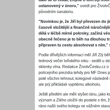
ustanovený v únoru,"
uvedl pro ŽivotvČ
původním sanatoriu.
"Novinkou je, že Jiří byl převezen do ji
časově složitější a finančně náročnější,
dělá v léčbě mírné pokroky, začíná vés
obecně řečeno je to běh na dlouhou tra
připraven tu cestu absolvovat s ním,"
s
Podle dřívějších informací měl Jiří Zlý 
lednový večer loňského roku - sedět u sto
sklenky vína. Redakce ŽivotvČesku.cz o 
policejního prezidia tehdy pro MF Dnes pro
poté všichni lehnout, kolegové následně
ale prý přikládali vypitému alkoholu.
Ještě předtím ale měli slyšet ránu, jako
význam a Zlého uložili do postele s tím, 
ráno našli svého kolegu ve vážném stavu 