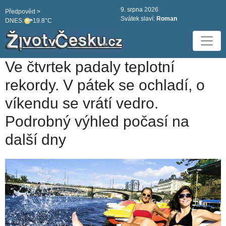
9. srpna 2026
Předpověd >
Svátek slaví:
Roman
DNES:
19.8°C
Ve čtvrtek padaly teplotní
rekordy. V pátek se ochladí, o
víkendu se vrátí vedro.
Podrobný výhled počasí na
další dny