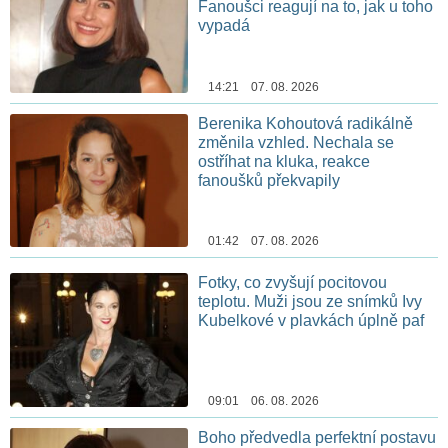
Fanoušci reagují na to, jak u toho
vypadá
14:21 07. 08. 2026
Berenika Kohoutová radikálně
změnila vzhled. Nechala se
ostříhat na kluka, reakce
fanoušků překvapily
01:42 07. 08. 2026
Fotky, co zvyšují pocitovou
teplotu. Muži jsou ze snímků Ivy
Kubelkové v plavkách úplně paf
09:01 06. 08. 2026
Boho předvedla perfektní postavu