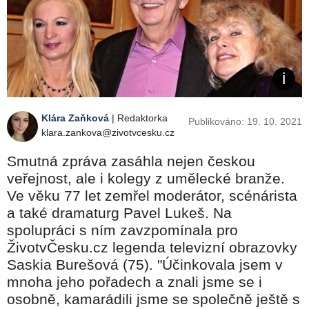
Klára Zaňková
| Redaktorka
Publikováno: 19. 10. 2021
klara.zankova@zivotvcesku.cz
Smutná zpráva zasáhla nejen českou
veřejnost, ale i kolegy z umělecké branže.
Ve věku 77 let zemřel moderátor, scénárista
a také dramaturg Pavel Lukeš. Na
spolupráci s ním zavzpomínala pro
ŽivotvČesku.cz legenda televizní obrazovky
Saskia Burešová (75). "Účinkovala jsem v
mnoha jeho pořadech a znali jsme se i
osobně, kamarádili jsme se společně ještě s