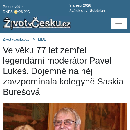
8. srpna 2026
Předpověd >
Svátek slaví:
Soběslav
DNES:
26.2°C
ŽivotvČesku.cz
LIDÉ
Ve věku 77 let zemřel
legendární moderátor Pavel
Lukeš. Dojemně na něj
zavzpomínala kolegyně Saskia
Burešová