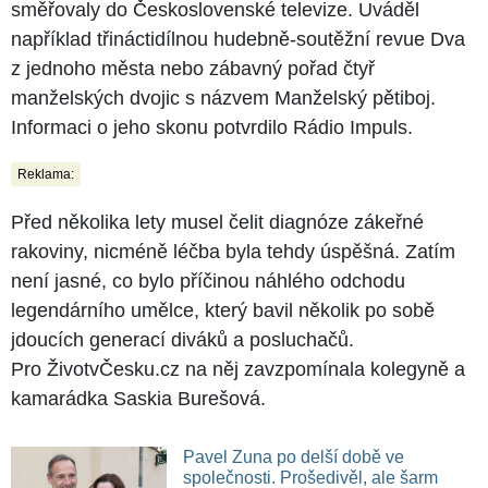
směřovaly do Československé televize. Uváděl
například třináctidílnou hudebně-soutěžní revue Dva
z jednoho města nebo zábavný pořad čtyř
manželských dvojic s názvem Manželský pětiboj.
Informaci o jeho skonu potvrdilo Rádio Impuls.
Reklama:
Před několika lety musel čelit diagnóze zákeřné
rakoviny, nicméně léčba byla tehdy úspěšná. Zatím
není jasné, co bylo příčinou náhlého odchodu
legendárního umělce, který bavil několik po sobě
jdoucích generací diváků a posluchačů.
Pro ŽivotvČesku.cz na něj zavzpomínala kolegyně a
kamarádka Saskia Burešová.
Pavel Zuna po delší době ve
společnosti. Prošedivěl, ale šarm