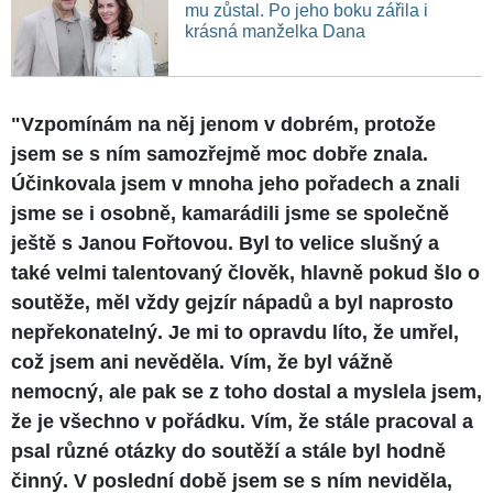
mu zůstal. Po jeho boku zářila i
krásná manželka Dana
"Vzpomínám na něj jenom v dobrém, protože
jsem se s ním samozřejmě moc dobře znala.
Účinkovala jsem v mnoha jeho pořadech a znali
jsme se i osobně, kamarádili jsme se společně
ještě s Janou Fořtovou. Byl to velice slušný a
také velmi talentovaný člověk, hlavně pokud šlo o
soutěže, měl vždy gejzír nápadů a byl naprosto
nepřekonatelný. Je mi to opravdu líto, že umřel,
což jsem ani nevěděla. Vím, že byl vážně
nemocný, ale pak se z toho dostal a myslela jsem,
že je všechno v pořádku. Vím, že stále pracoval a
psal různé otázky do soutěží a stále byl hodně
činný. V poslední době jsem se s ním neviděla,