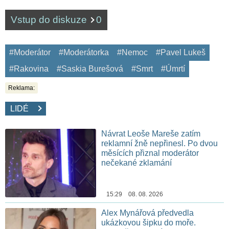
Vstup do diskuze
0
#Moderátor
#Moderátorka
#Nemoc
#Pavel Lukeš
#Rakovina
#Saskia Burešová
#Smrt
#Úmrtí
Reklama:
LIDÉ
Návrat Leoše Mareše zatím
reklamní žně nepřinesl. Po dvou
měsících přiznal moderátor
nečekané zklamání
15:29 08. 08. 2026
Alex Mynářová předvedla
ukázkovou šipku do moře.