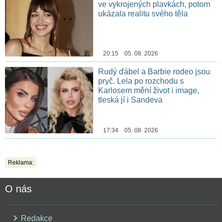
ve vykrojených plavkách, potom
ukázala realitu svého těla
20:15 05. 08. 2026
Rudý ďábel a Barbie rodeo jsou
pryč. Lela po rozchodu s
Karlosem mění život i image,
tleská jí i Sandeva
17:34 05. 08. 2026
Reklama:
O nás
Redakce