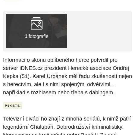
1
fotografie
Informaci o skonu oblíbeného herce potvrdil pro
server iDNES.cz prezident Herecké asociace Ondřej
Kepka (51). Karel Urbánek měl řadu zkušeností nejen
s herectvím, ale i s nimi spojenými odvětvími –
například s rozhlasem nebo třeba s dabingem.
Reklama:
Televizní diváci ho znají z mnoha seriálů, k nimž patří
legendární Chalupáři, Dobrodružství kriminalistiky,
Nemocnice na kraji města nebo Ranč U Zelené