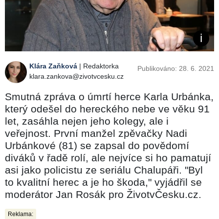
Klára Zaňková
| Redaktorka
Publikováno: 28. 6. 2021
klara.zankova@zivotvcesku.cz
Smutná zpráva o úmrtí herce Karla Urbánka,
který odešel do hereckého nebe ve věku 91
let, zasáhla nejen jeho kolegy, ale i
veřejnost. První manžel zpěvačky Nadi
Urbánkové (81) se zapsal do povědomí
diváků v řadě rolí, ale nejvíce si ho pamatují
asi jako policistu ze seriálu Chalupáři. "Byl
to kvalitní herec a je ho škoda," vyjádřil se
moderátor Jan Rosák pro ŽivotvČesku.cz.
Reklama: