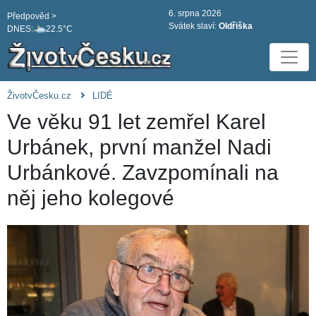
6. srpna 2026
Předpověd >
Svátek slaví:
Oldřiška
DNES:
22.5°C
ŽivotvČesku.cz
LIDÉ
Ve věku 91 let zemřel Karel
Urbánek, první manžel Nadi
Urbánkové. Zavzpomínali na
něj jeho kolegové