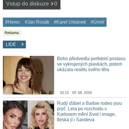
Vstup do diskuze
0
#Herec
#Jan Rosák
#Karel Urbánek
#Úmrtí
Reklama:
LIDÉ
Boho předvedla perfektní postavu
ve vykrojených plavkách, potom
ukázala realitu svého těla
20:15 05. 08. 2026
Rudý ďábel a Barbie rodeo jsou
pryč. Lela po rozchodu s
Karlosem mění život i image,
tleská jí i Sandeva