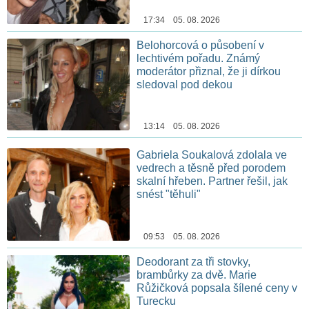
17:34 05. 08. 2026
Belohorcová o působení v
lechtivém pořadu. Známý
moderátor přiznal, že ji dírkou
sledoval pod dekou
13:14 05. 08. 2026
Gabriela Soukalová zdolala ve
vedrech a těsně před porodem
skalní hřeben. Partner řešil, jak
snést "těhuli"
09:53 05. 08. 2026
Deodorant za tři stovky,
brambůrky za dvě. Marie
Růžičková popsala šílené ceny v
Turecku