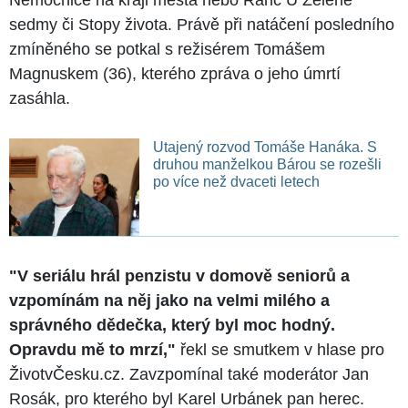
sedmy či Stopy života. Právě při natáčení posledního
zmíněného se potkal s režisérem Tomášem
Magnuskem (36), kterého zpráva o jeho úmrtí
zasáhla.
Utajený rozvod Tomáše Hanáka. S
druhou manželkou Bárou se rozešli
po více než dvaceti letech
"V seriálu hrál penzistu v domově seniorů a
vzpomínám na něj jako na velmi milého a
správného dědečka, který byl moc hodný.
Opravdu mě to mrzí,"
řekl se smutkem v hlase pro
ŽivotvČesku.cz. Zavzpomínal také moderátor Jan
Rosák, pro kterého byl Karel Urbánek pan herec.