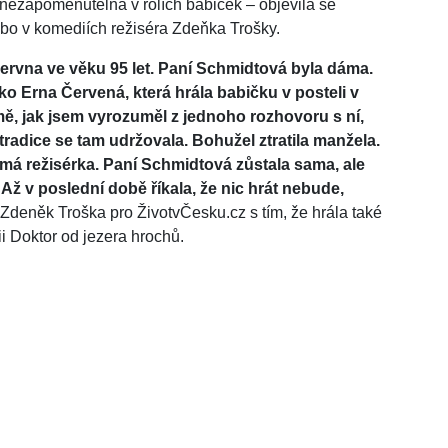
nezapomenutelná v rolích babiček – objevila se
ebo v komediích režiséra Zdeňka Trošky.
 června ve věku 95 let. Paní Schmidtová byla dáma.
ko Erna Červená, která hrála babičku v posteli v
mě, jak jsem vyrozuměl z jednoho rozhovoru s ní,
tradice se tam udržovala. Bohužel ztratila manžela.
známá režisérka. Paní Schmidtová zůstala sama, ale
 Až v poslední době říkala, že nic hrát nebude,
 Zdeněk Troška pro ŽivotvČesku.cz s tím, že hrála také
 Doktor od jezera hrochů.