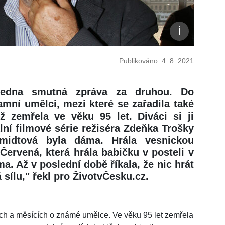
Publikováno: 4. 8. 2021
 jedna smutná zpráva za druhou. Do
mní umělci, mezi které se zařadila také
ž zemřela ve věku 95 let. Diváci si ji
ní filmové série režiséra Zdeňka Trošky
hmidtová byla dáma. Hrála vesnickou
Červená, která hrála babičku v posteli v
a. Až v poslední době říkala, že nic hrát
sílu," řekl pro ŽivotvČesku.cz.
ech a měsících o známé umělce. Ve věku 95 let zemřela