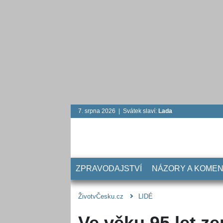
7. srpna 2026 | Svátek slaví:
Lada
ZPRAVODAJSTVÍ
NÁZORY A KOME
ŽivotvČesku.cz
LIDÉ
Ve věku 95 let z