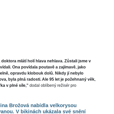
doktora mlátí holí hlava nehlava. Zůstali jsme v
vídali. Ona povídala poutavě a zajímavě, jako
telně, opravdu klobouk dolů. Nikdy jí nebylo
va, byla plná radosti. Ale 95 let je požehnaný věk,
ka v plné síle,"
dodal oblíbený režisér pro
ina Brožová nabídla velkorysou
anou. V bikinách ukázala své snění