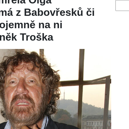
Vyhled
má z Babovřesků či
Dojemně na ni
něk Troška