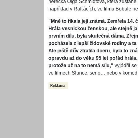
herečka Olga Schmidtová, která zůstane 
například v Rafťácích, ve filmu Bobule n
"Mně to říkala její známá. Zemřela 14.
Hrála vesnickou ženskou, ale stejně ja
prvním dílu, byla skutečná dáma. Zřej
pocházela z lepší židovské rodiny a ta 
Ale ještě dřív ztratila dceru, byla to 
opravdu až do věku 95 let pořád hrála.
protože už na to nemá sílu,"
vyjádřil se
ve filmech Slunce, seno… nebo v komedii
Reklama: