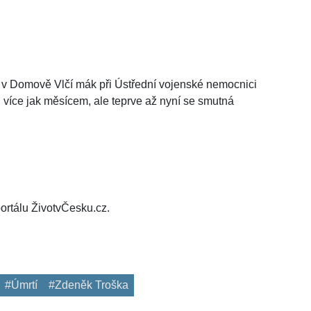
 v Domově Vlčí mák při Ústřední vojenské nemocnici
d více jak měsícem, ale teprve až nyní se smutná
ortálu ŽivotvČesku.cz.
#Úmrtí
#Zdeněk Troška