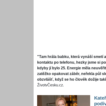
"Tam hrála babku, která vynáší smetí a 
kontaktu po telefonu, hezky jsme si po
kdyby jí bylo 25. Energie měla neuvěři
zatěžko opakovat záběr, neřekla půl slo
obzvlášť, když se ho člověk dožije takř
ŽivotvČesku.cz.
Kateř
podív