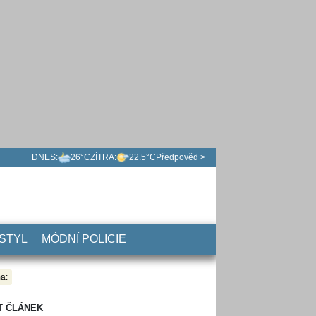
DNES:
26°C
ZÍTRA:
22.5°C
Předpověd >
 STYL
MÓDNÍ POLICIE
a:
T ČLÁNEK