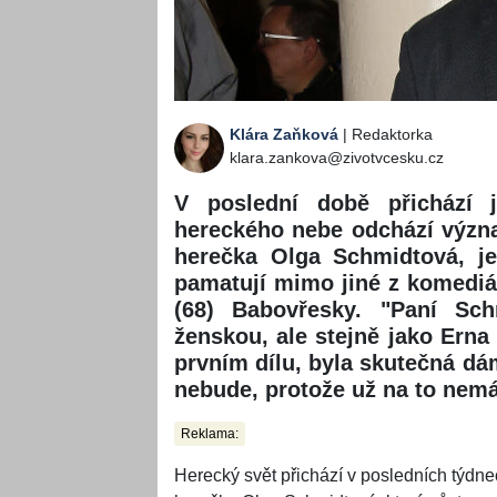
Klára Zaňková
| Redaktorka
klara.zankova@zivotvcesku.cz
V poslední době přichází
hereckého nebe odchází význa
herečka Olga Schmidtová, je
pamatují mimo jiné z komediál
(68) Babovřesky. "Paní Sc
ženskou, ale stejně jako Erna 
prvním dílu, byla skutečná dám
nebude, protože už na to nemá 
Reklama:
Herecký svět přichází v posledních týdn