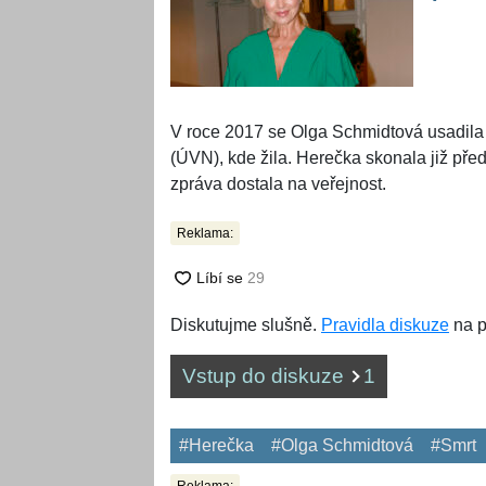
V roce 2017 se Olga Schmidtová usadila
(ÚVN), kde žila. Herečka skonala již pře
zpráva dostala na veřejnost.
Reklama:
Diskutujme slušně.
Pravidla diskuze
na p
Vstup do diskuze
1
#Herečka
#Olga Schmidtová
#Smrt