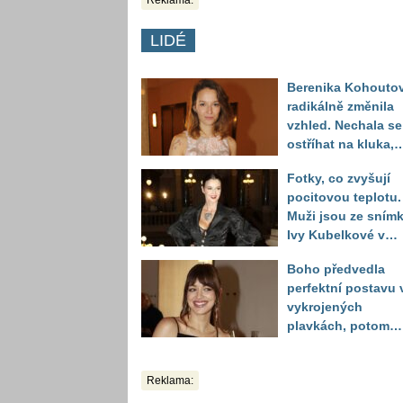
Reklama:
LIDÉ
Berenika Kohouto
radikálně změnila
vzhled. Nechala se
ostříhat na kluka,
reakce fanoušků
Fotky, co zvyšují
překvapily
pocitovou teplotu.
Muži jsou ze sním
Ivy Kubelkové v
plavkách úplně pa
Boho předvedla
perfektní postavu 
vykrojených
plavkách, potom
ukázala realitu sv
těla
Reklama: