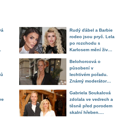
vá
Rudý ďábel a Barbie
rodeo jsou pryč. Lela
po rozchodu s
Karlosem mění život i
image, tleská jí i
Belohorcová o
Sandeva
působení v
ků
lechtivém pořadu.
Známý moderátor
f
přiznal, že ji dírkou
Gabriela Soukalová
sledoval pod dekou
ve
zdolala ve vedrech a
těsně před porodem
skalní hřeben.
ého
Partner řešil, jak
snést "těhuli"