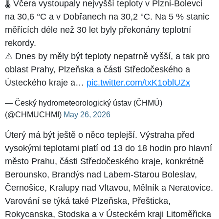
🌡 Včera vystoupaly nejvyšší teploty v Plzni-Bolevci
na 30,6 °C a v Dobřanech na 30,2 °C. Na 5 % stanic
měřících déle než 30 let byly překonány teplotní
rekordy.
⚠ Dnes by měly být teploty nepatrně vyšší, a tak pro
oblast Prahy, Plzeňska a části Středočeského a
Ústeckého kraje a…
pic.twitter.com/txK1oblUZx
— Český hydrometeorologický ústav (ČHMÚ)
(@CHMUCHMI)
May 26, 2026
Úterý má být ještě o něco teplejší. Výstraha před
vysokými teplotami platí od 13 do 18 hodin pro hlavní
město Prahu, části Středočeského kraje, konkrétně
Berounsko, Brandýs nad Labem-Starou Boleslav,
Černošice, Kralupy nad Vltavou, Mělník a Neratovice.
Varování se týká také Plzeňska, Přešticka,
Rokycanska, Stodska a v Ústeckém kraji Litoměřicka