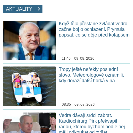
AKTUALITY
Když tělo přestane zvládat vedro,
začne boj o ochlazení. Prymula
popsal, co se děje před kolapsem
11:46 09. 08. 2026
Tropy ještě neřekly poslední
slovo. Meteorologové oznámili,
kdy dorazí další horká vlna
08:35 09. 08. 2026
Vedra dávají srdci zabrat.
Kardiochirurg Pirk překvapil
radou, kterou bychom podle něj
měli odkoukat od zvířat