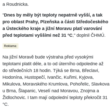
a Roudnicka.
"
Dnes by měly být teploty nepatrně vyšší, a tak
pro oblast Prahy, Plzeňska a části Středočeského
a Ústeckého kraje a jižní Moravu platí varování
před teplotami vyššími než 31 °C
," doplnil ČHMÚ.
Reklama:
Na jižní Moravě bude výstraha před vysokými
teplotami platit déle, a to od úterního odpoledne až
do středečních 18 hodin. Týká se Brna, Břeclavi,
Hodonína, Hustopečí, Ivančic, Kuřimi, Kyjova,
Mikulova, Moravského Krumlova, Pohořelic, Slavkova
u Brna, Šlapanic, Veselí nad Moravou, Znojma a
Židlochovic. I tam mají odpolední teploty překročit 31
°C.