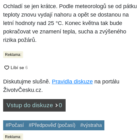
Ochladí se jen krátce. Podle meteorologů se od pátku
teploty znovu vydají nahoru a opět se dostanou na
letní hodnoty nad 25 °C. Konec května tak bude
pokračovat ve znamení tepla, sucha a zvýšeného
rizika požárů.
Reklama:
Diskutujme slušně.
Pravidla diskuze
na portálu
ŽivotvČesku.cz.
Vstup do diskuze
0
#Počasí
#Předpověď (počasí)
#výstraha
Reklama: