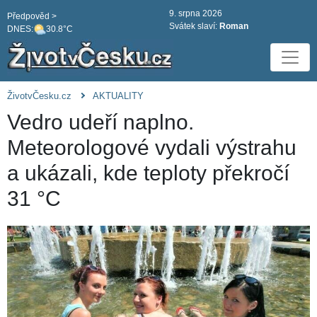
9. srpna 2026
Předpověd >
Svátek slaví:
Roman
DNES:
30.8°C
ŽivotvČesku.cz
AKTUALITY
Vedro udeří naplno.
Meteorologové vydali výstrahu
a ukázali, kde teploty překročí
31 °C