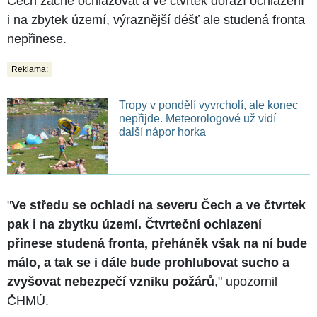
Čech začne ochlazovat a ve čtvrtek dorazí ochlazení
i na zbytek území, výraznější déšť ale studená fronta
nepřinese.
Reklama:
Tropy v pondělí vyvrcholí, ale konec
nepřijde. Meteorologové už vidí
další nápor horka
"
Ve středu se ochladí na severu Čech a ve čtvrtek
pak i na zbytku území. Čtvrteční ochlazení
přinese studená fronta, přeháněk však na ní bude
málo, a tak se i dále bude prohlubovat sucho a
zvyšovat nebezpečí vzniku požárů
," upozornil
ČHMÚ.