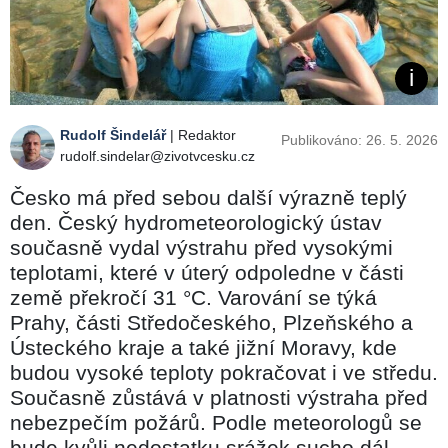
Rudolf Šindelář
| Redaktor
Publikováno: 26. 5. 2026
rudolf.sindelar@zivotvcesku.cz
Česko má před sebou další výrazně teplý
den. Český hydrometeorologický ústav
současně vydal výstrahu před vysokými
teplotami, které v úterý odpoledne v části
země překročí 31 °C. Varování se týká
Prahy, části Středočeského, Plzeňského a
Ústeckého kraje a také jižní Moravy, kde
budou vysoké teploty pokračovat i ve středu.
Současně zůstává v platnosti výstraha před
nebezpečím požárů. Podle meteorologů se
bude kvůli nedostatku srážek sucho dál