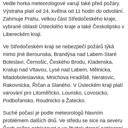
Vedle horka meteorologové varují také před požáry.
Výstraha platí od 24. května od 11 hodin do odvolání.
Zahrnuje Prahu, velkou část Středočeského kraje,
vybrané oblasti Ústeckého kraje a také Českolipsko v
Libereckém kraji.
Ve Středočeském kraji se nebezpečí požárů týká
mimo jiné Berounska, Brandýsa nad Labem-Staré
Boleslavi, Černošic, Českého Brodu, Kladenska,
Kralup nad Vltavou, Lysé nad Labem, Mělnicka,
Mladoboleslavska, Mnichova Hradiště, Neratovic,
Rakovnicka, Říčan a Slaného. V Ústeckém kraji platí
varování pro Litoměřicko, Lounsko, Lovosicko,
Podbořansko, Roudnicko a Žatecko.
Suché počasí je podle meteorologů hlavním
problémem dalších dnů. Ve středu se sice na severu