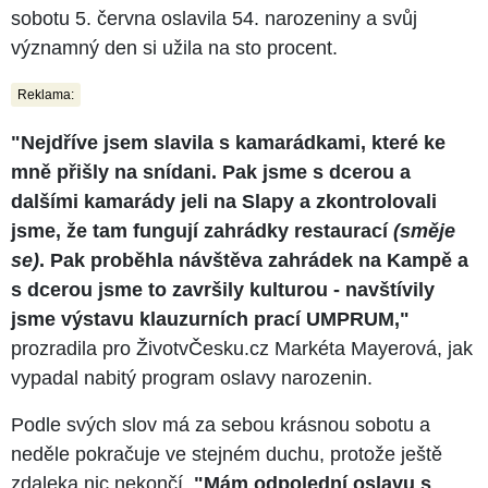
sobotu 5. června oslavila 54. narozeniny a svůj
významný den si užila na sto procent.
Reklama:
"Nejdříve jsem slavila s kamarádkami, které ke
mně přišly na snídani. Pak jsme s dcerou a
dalšími kamarády jeli na Slapy a zkontrolovali
jsme, že tam fungují zahrádky restaurací
(směje
se)
. Pak proběhla návštěva zahrádek na Kampě a
s dcerou jsme to završily kulturou - navštívily
jsme výstavu klauzurních prací UMPRUM,"
prozradila pro ŽivotvČesku.cz Markéta Mayerová, jak
vypadal nabitý program oslavy narozenin.
Podle svých slov má za sebou krásnou sobotu a
neděle pokračuje ve stejném duchu, protože ještě
zdaleka nic nekončí.
"Mám odpolední oslavu s