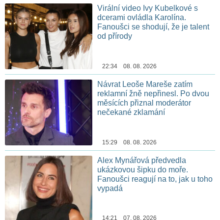
Virální video Ivy Kubelkové s
dcerami ovládla Karolína.
Fanoušci se shodují, že je talent
od přírody
22:34 08. 08. 2026
Návrat Leoše Mareše zatím
reklamní žně nepřinesl. Po dvou
měsících přiznal moderátor
nečekané zklamání
15:29 08. 08. 2026
Alex Mynářová předvedla
ukázkovou šipku do moře.
Fanoušci reagují na to, jak u toho
vypadá
14:21 07. 08. 2026