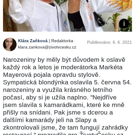
Klára Zaňková
| Redaktorka
Publikováno: 6. 6. 2021
klara.zankova@zivotvcesku.cz
Narozeniny by měly být důvodem k oslavě
každý rok a letos je moderátorka Markéta
Mayerová pojala opravdu stylově.
Sympatická blondýnka oslavila 5. června 54.
narozeniny a využila krásného letního
počasí, aby si je užila naplno. "Nejdříve
jsem slavila s kamarádkami, které ke mně
přišly na snídani. Pak jsme s dcerou a
dalšími kamarády jeli na Slapy a
zkontrolovali jsme, že tam fungují zahrádky
restaurací," prozradila pro ŽivotvČesku.cz.