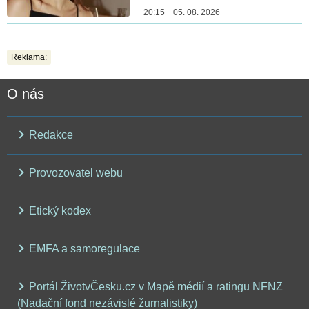
20:15 05. 08. 2026
Reklama:
O nás
Redakce
Provozovatel webu
Etický kodex
EMFA a samoregulace
Portál ŽivotvČesku.cz v Mapě médií a ratingu NFNZ
(Nadační fond nezávislé žurnalistiky)