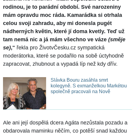
rodinou, je to parádní období. Své narozeniny
mám opravdu moc ráda. Kamarádka si otrhala
celou svoji zahradu, aby mi donesla pugét
nádherných květin, které jí doma kvetly. Teď už
tam nemá nic a já mám všechno ve váze
(směje
se)
,"
řekla pro ŽivotvČesku.cz sympatická
moderátorka, které se podařilo na sobě úctyhodně
zapracovat, zhubnout a vypadá líp než kdy dřív.
Slávka Bouru zasáhla smrt
kolegyně. S exmanželkou Markétou
společně pracovali na Nově
Ale ani její dospělá dcera Agáta nezůstala pozadu a
obdarovala maminku něčím, co potěší snad každou