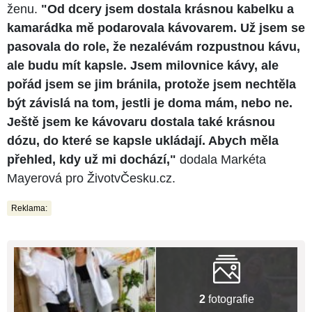
ženu.
"Od dcery jsem dostala krásnou kabelku a
kamarádka mě podarovala kávovarem. Už jsem se
pasovala do role, že nezalévám rozpustnou kávu,
ale budu mít kapsle. Jsem milovnice kávy, ale
pořád jsem se jim bránila, protože jsem nechtěla
být závislá na tom, jestli je doma mám, nebo ne.
Ještě jsem ke kávovaru dostala také krásnou
dózu, do které se kapsle ukládají. Abych měla
přehled, kdy už mi dochází,"
dodala Markéta
Mayerová pro ŽivotvČesku.cz.
Reklama:
2
fotografie