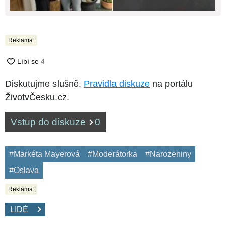
Reklama:
Diskutujme slušně.
Pravidla diskuze
na portálu
ŽivotvČesku.cz.
Vstup do diskuze
0
#Markéta Mayerová
#Moderátorka
#Narozeniny
#Oslava
Reklama:
LIDÉ