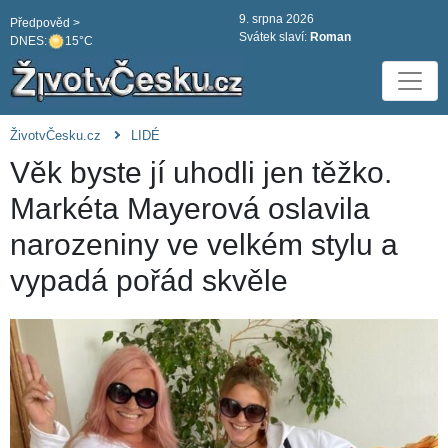
9. srpna 2026
Předpověd >
Svátek slaví:
Roman
DNES:
15°C
ŽivotvČesku.cz
LIDÉ
Věk byste jí uhodli jen těžko.
Markéta Mayerová oslavila
narozeniny ve velkém stylu a
vypadá pořád skvěle