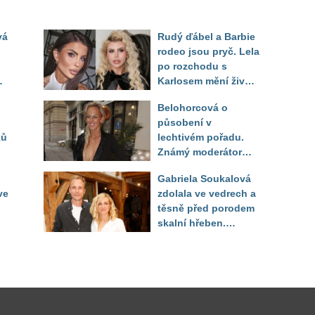
vá
Rudý ďábel a Barbie
rodeo jsou pryč. Lela
po rozchodu s
Karlosem mění život i
image, tleská jí i
Belohorcová o
Sandeva
působení v
ků
lechtivém pořadu.
Známý moderátor
f
přiznal, že ji dírkou
Gabriela Soukalová
sledoval pod dekou
ve
zdolala ve vedrech a
těsně před porodem
skalní hřeben.
ého
Partner řešil, jak
snést "těhuli"