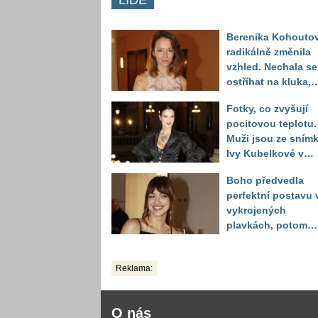
LIDÉ
Berenika Kohouto
radikálně změnila
vzhled. Nechala se
ostříhat na kluka,
reakce fanoušků
Fotky, co zvyšují
překvapily
pocitovou teplotu.
Muži jsou ze sním
Ivy Kubelkové v
plavkách úplně pa
Boho předvedla
perfektní postavu 
vykrojených
plavkách, potom
ukázala realitu sv
těla
Reklama:
O nás