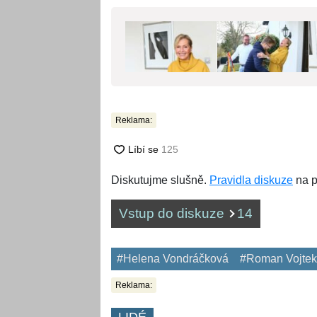
Reklama:
Diskutujme slušně.
Pravidla diskuze
na p
Vstup do diskuze
14
#Helena Vondráčková
#Roman Vojtek
Reklama: