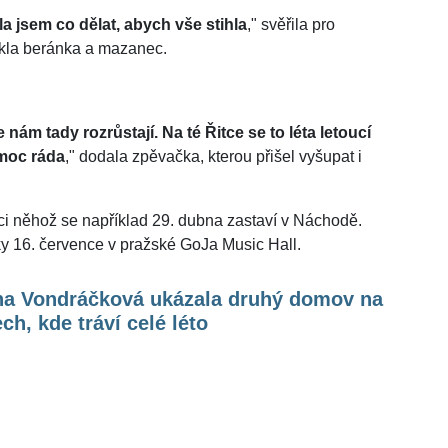
a jsem co dělat, abych vše stihla
," svěřila pro
ekla beránka a mazanec.
nám tady rozrůstají. Na té Řitce se to léta letoucí
 moc ráda
," dodala zpěvačka, kterou přišel vyšupat i
ci něhož se například 29. dubna zastaví v Náchodě.
ky 16. července v pražské GoJa Music Hall.
na Vondráčková ukázala druhý domov na
ch, kde tráví celé léto