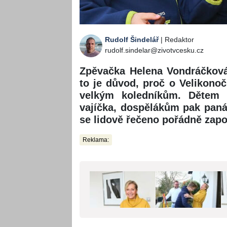
Rudolf Šindelář
| Redaktor
rudolf.sindelar@zivotvcesku.cz
Zpěvačka Helena Vondráčková 
to je důvod, proč o Velikonoč
velkým koledníkům. Dětem 
vajíčka, dospělákům pak paná
se lidově řečeno pořádně zapot
Reklama: