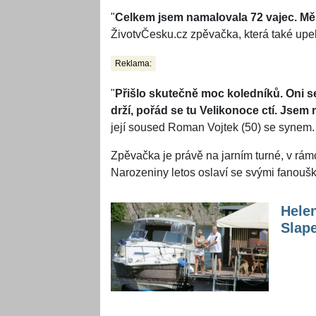
"
Celkem jsem namalovala 72 vajec. Měl
ŽivotvČesku.cz zpěvačka, která také up
Reklama:
"
Přišlo skutečně moc koledníků. Oni se 
drží, pořád se tu Velikonoce ctí. Jsem
její soused Roman Vojtek (50) se synem.
Zpěvačka je právě na jarním turné, v rám
Narozeniny letos oslaví se svými fanouš
Hele
Slape