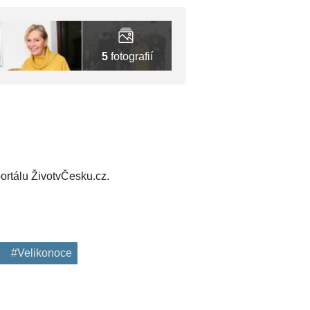
5
fotografií
ortálu ŽivotvČesku.cz.
#Velikonoce