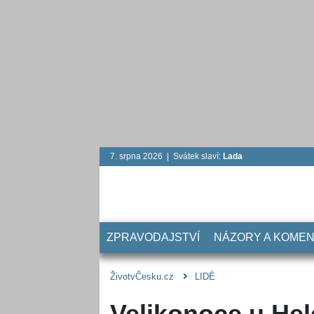
7. srpna 2026 | Svátek slaví:
Lada
ZPRAVODAJSTVÍ
NÁZORY A KOME
ŽivotvČesku.cz
LIDÉ
Velikonoce u He