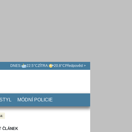
DNES:
22.5°C
ZÍTRA:
20.8°C
Předpověd >
 STYL
MÓDNÍ POLICIE
a:
T ČLÁNEK