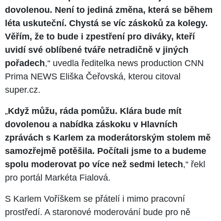
dovolenou. Není to jediná změna, která se během
léta uskuteční. Chystá se víc záskoků za kolegy.
Věřím, že to bude i zpestření pro diváky, kteří
uvidí své oblíbené tváře netradičně v jiných
pořadech
,“ uvedla ředitelka news production CNN
Prima NEWS Eliška Čeřovská, kterou citoval
super.cz.
„
Když můžu, ráda pomůžu. Klára bude mít
dovolenou a nabídka záskoku v Hlavních
zprávách s Karlem za moderátorským stolem mě
samozřejmě potěšila. Počítali jsme to a budeme
spolu moderovat po více než sedmi letech
,“ řekl
pro portál Markéta Fialová.
S Karlem Voříškem se přátelí i mimo pracovní
prostředí. A staronové moderování bude pro ně