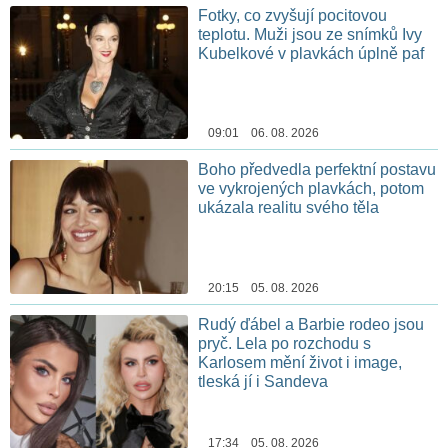
Fotky, co zvyšují pocitovou
teplotu. Muži jsou ze snímků Ivy
Kubelkové v plavkách úplně paf
09:01 06. 08. 2026
Boho předvedla perfektní postavu
ve vykrojených plavkách, potom
ukázala realitu svého těla
20:15 05. 08. 2026
Rudý ďábel a Barbie rodeo jsou
pryč. Lela po rozchodu s
Karlosem mění život i image,
tleská jí i Sandeva
17:34 05. 08. 2026