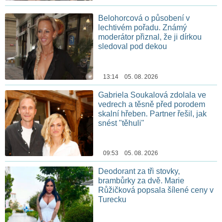
Belohorcová o působení v
lechtivém pořadu. Známý
moderátor přiznal, že ji dírkou
sledoval pod dekou
13:14 05. 08. 2026
Gabriela Soukalová zdolala ve
vedrech a těsně před porodem
skalní hřeben. Partner řešil, jak
snést "těhuli"
09:53 05. 08. 2026
Deodorant za tři stovky,
brambůrky za dvě. Marie
Růžičková popsala šílené ceny v
Turecku