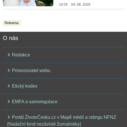
19:25 04. 08. 2026
Reklama:
O nás
Redakce
Provozovatel webu
Etický kodex
EMFA a samoregulace
Portál ŽivotvČesku.cz v Mapě médií a ratingu NFNZ
(Nadační fond nezávislé žurnalistiky)