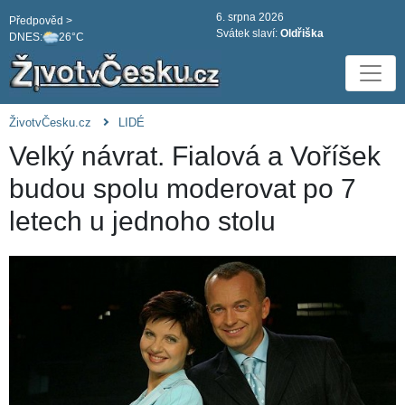
6. srpna 2026
Předpověd >
Svátek slaví:
Oldřiška
DNES:
26°C
ŽivotvČesku.cz
LIDÉ
Velký návrat. Fialová a Voříšek
budou spolu moderovat po 7
letech u jednoho stolu