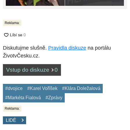
Reklama:
Diskutujme slušně.
Pravidla diskuze
na portálu
ŽivotvČesku.cz.
Vstup do diskuze
0
#dvojice
#Karel Voříšek
#Klára Doležalová
#Markéta Fialová
#Zprávy
Reklama:
LIDÉ