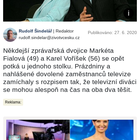
Rudolf Šindelář
| Redaktor
Publikováno: 27. 6. 2020
rudolf.sindelar@zivotvcesku.cz
Někdejší zprávařská dvojice Markéta
Fialová (49) a Karel Voříšek (56) se opět
potká u jednoho stolku. Prázdniny a
nahlášené dovolené zaměstnanců televize
zamíchaly s rozpisem tak, že televizní diváci
se mohou alespoň na čas na oba dva těšit.
Reklama: