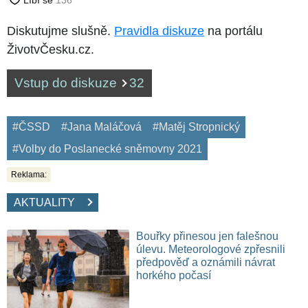
Diskutujme slušně.
Pravidla diskuze
na portálu
ŽivotvČesku.cz.
Vstup do diskuze
32
#ČSSD
#Jana Maláčová
#Matěj Stropnický
#Volby do Poslanecké sněmovny 2021
Reklama:
AKTUALITY
Bouřky přinesou jen falešnou
úlevu. Meteorologové zpřesnili
předpověď a oznámili návrat
horkého počasí