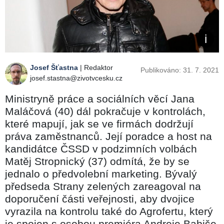
Josef Šťastna
| Redaktor
Publikováno: 31. 7. 2021
josef.stastna@zivotvcesku.cz
Ministryně práce a sociálních věcí Jana
Maláčová (40) dál pokračuje v kontrolách,
které mapují, jak se ve firmách dodržují
práva zaměstnanců. Její poradce a host na
kandidátce ČSSD v podzimních volbách
Matěj Stropnický (37) odmítá, že by se
jednalo o předvolební marketing. Bývalý
předseda Strany zelených zareagoval na
doporučení části veřejnosti, aby dvojice
vyrazila na kontrolu také do Agrofertu, který
je spojen s osobou premiéra Andreje Babiše