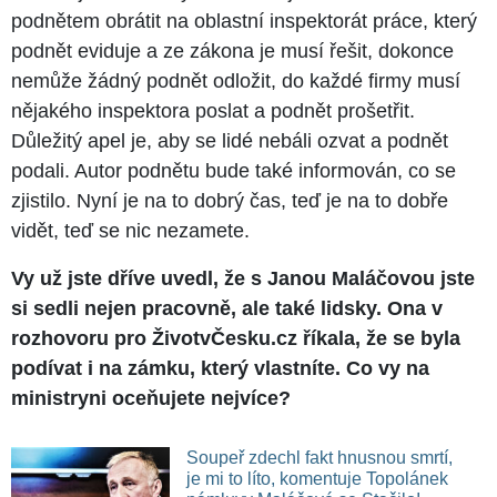
podnětem obrátit na oblastní inspektorát práce, který
podnět eviduje a ze zákona je musí řešit, dokonce
nemůže žádný podnět odložit, do každé firmy musí
nějakého inspektora poslat a podnět prošetřit.
Důležitý apel je, aby se lidé nebáli ozvat a podnět
podali. Autor podnětu bude také informován, co se
zjistilo. Nyní je na to dobrý čas, teď je na to dobře
vidět, teď se nic nezamete.
Vy už jste dříve uvedl, že s Janou Maláčovou jste
si sedli nejen pracovně, ale také lidsky. Ona v
rozhovoru pro ŽivotvČesku.cz říkala, že se byla
podívat i na zámku, který vlastníte. Co vy na
ministryni oceňujete nejvíce?
Soupeř zdechl fakt hnusnou smrtí,
je mi to líto, komentuje Topolánek