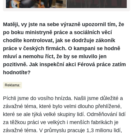
Matěji, vy jste na sebe výrazně upozornil tím, že
po boku ministryně práce a sociálních věcí
chodíte kontrolovat, jak se dodržuje zákoník
práce v českých firmách. O kampani se hodně
mluví a nemohu říct, že by se mluvilo jen
pozitivně. Jak inspekční akci Férová práce zatím
hodnotíte?
Reklama:
Píchli jsme do vosího hnízda. Našli jsme důležité a
závažné téma, které bylo velmi dlouho přehlížené,
které se ale týká velké skupiny lidí. Odměňování lidí
za těžkou práci ve velkých i menších fabrikách je
závažné téma. V průmyslu pracuje 1,3 milionu lidí,