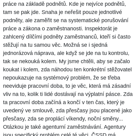
práce na základě podnětů. Kde je nejvíce podnětů,
tam se pak jde. Snaha je neřešit pouze jednotlivé
podněty, ale zaměřit se na systematické porušování
práce a zákona o zaměstnanosti. Inspektorát je
zahlcený dílčími podněty zaměstnanců, kteří si často
stěžují na tu samou věc. Možná se i sjedná
jednorázová náprava, ale když se jde na tu kontrolu,
tak se nekouká kolem. My jsme chtěli, aby se začalo
koukat i kolem, zda náhodou ten konkrétní stěžovatel
nepoukazuje na systémový problém, že se třeba
neeviduje pracovní doba, to je věc, která má zásadní
vliv na to, kolik ti lidé dostávají na výplatní pásce. Zda
ta pracovní doba začíná a končí v ten čas, který je
uvedený ve smlouvě, zda přesčasy jsou placené jako
přesčasy, zda se proplácí víkendy, noční směny...
Otázkou je také agenturní zaměstnávání. Agentury
jsou specifický problém celé té věci, ČSSD má