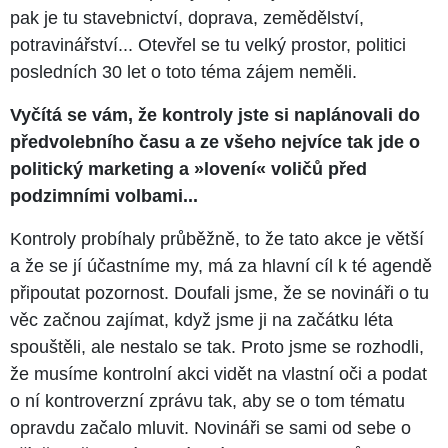
pak je tu stavebnictví, doprava, zemědělství,
potravinářství... Otevřel se tu velký prostor, politici
posledních 30 let o toto téma zájem neměli.
Vyčítá se vám, že kontroly jste si naplánovali do
předvolebního času a ze všeho nejvíce tak jde o
politický marketing a »
lovení
« voličů před
podzimními volbami...
Kontroly probíhaly průběžně, to že tato akce je větší
a že se jí účastníme my, má za hlavní cíl k té agendě
připoutat pozornost. Doufali jsme, že se novináři o tu
věc začnou zajímat, když jsme ji na začátku léta
spouštěli, ale nestalo se tak. Proto jsme se rozhodli,
že musíme kontrolní akci vidět na vlastní oči a podat
o ní kontroverzní zprávu tak, aby se o tom tématu
opravdu začalo mluvit. Novináři se sami od sebe o