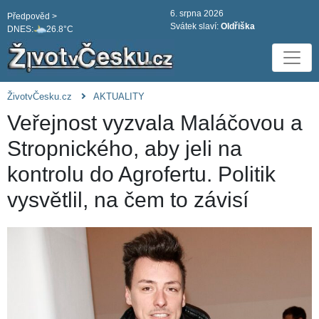
6. srpna 2026
Předpověd >
Svátek slaví:
Oldřiška
DNES:
26.8°C
ŽivotvČesku.cz
AKTUALITY
Veřejnost vyzvala Maláčovou a
Stropnického, aby jeli na
kontrolu do Agrofertu. Politik
vysvětlil, na čem to závisí