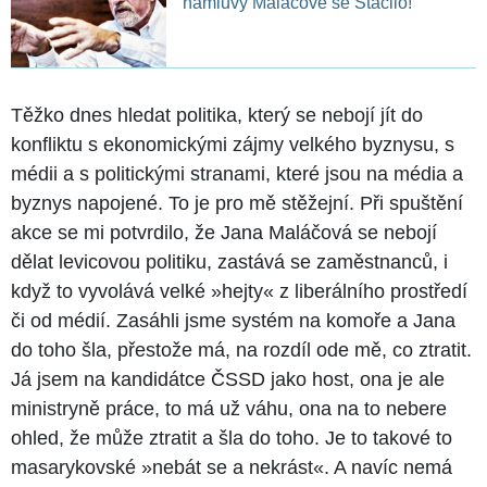
námluvy Maláčové se Stačilo!
Těžko dnes hledat politika, který se nebojí jít do
konfliktu s ekonomickými zájmy velkého byznysu, s
médii a s politickými stranami, které jsou na média a
byznys napojené. To je pro mě stěžejní. Při spuštění
akce se mi potvrdilo, že Jana Maláčová se nebojí
dělat levicovou politiku, zastává se zaměstnanců, i
když to vyvolává velké »hejty« z liberálního prostředí
či od médií. Zasáhli jsme systém na komoře a Jana
do toho šla, přestože má, na rozdíl ode mě, co ztratit.
Já jsem na kandidátce ČSSD jako host, ona je ale
ministryně práce, to má už váhu, ona na to nebere
ohled, že může ztratit a šla do toho. Je to takové to
masarykovské »nebát se a nekrást«. A navíc nemá