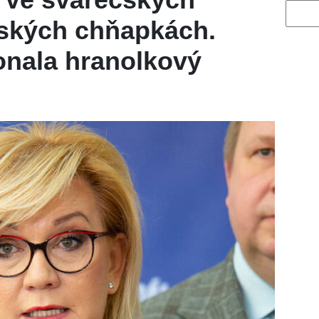
Vyhled
ňských chňapkách.
onala hranolkový