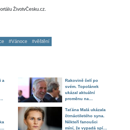
ortálu ŽivotvČesku.cz.
ce
#Vánoce
#věštění
i a
Rakovině čelí po
svém. Topolánek
ukázal aktuální
de
proměnu na
fotografiích a s
Taťána Malá ukázala
nadhledem popsal
čtrnáctiletého syna.
další chemoterapii
ka
Někteří fanoušci
li
míní, že vypadá spíš