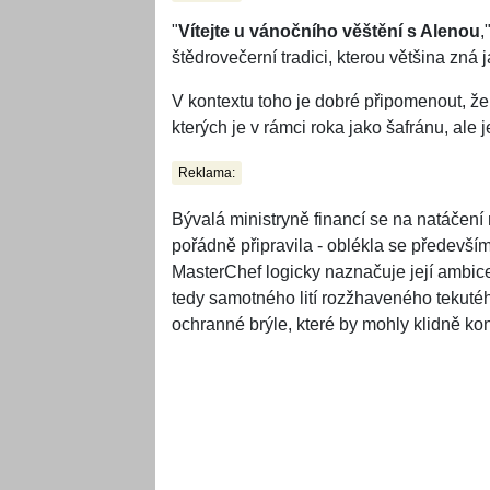
"
Vítejte u vánočního věštění s Alenou
,
štědrovečerní tradici, kterou většina zná ja
V kontextu toho je dobré připomenout, že
kterých je v rámci roka jako šafránu, ale 
Reklama:
Bývalá ministryně financí se na natáčení 
pořádně připravila - oblékla se předevší
MasterChef logicky naznačuje její ambic
tedy samotného lití rozžhaveného tekutéh
ochranné brýle, které by mohly klidně ko