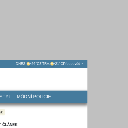
DNES:
26°C
ZÍTRA:
21°C
Předpověd >
 STYL
MÓDNÍ POLICIE
a:
T ČLÁNEK