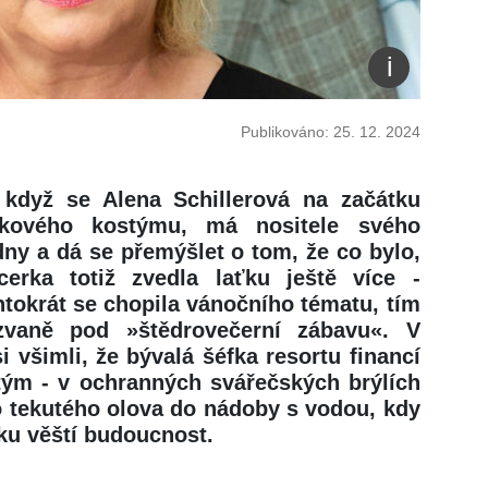
Publikováno: 25. 12. 2024
, když se Alena Schillerová na začátku
lkového kostýmu, má nositele svého
dny a dá se přemýšlet o tom, že co bylo,
ncerka totiž zvedla laťku ještě více -
tokrát se chopila vánočního tématu, tím
kzvaně pod »štědrovečerní zábavu«. V
 všimli, že bývalá šéfka resortu financí
stým - v ochranných svářečských brýlích
ho tekutého olova do nádoby s vodou, kdy
tku věští budoucnost.