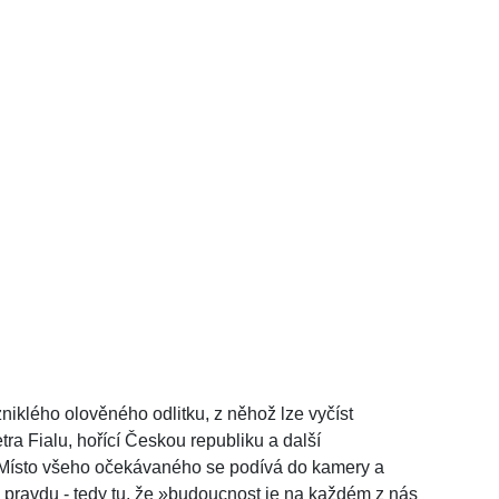
zniklého olověného odlitku, z něhož lze vyčíst
tra Fialu, hořící Českou republiku a další
. Místo všeho očekávaného se podívá do kamery a
u pravdu - tedy tu, že »budoucnost je na každém z nás