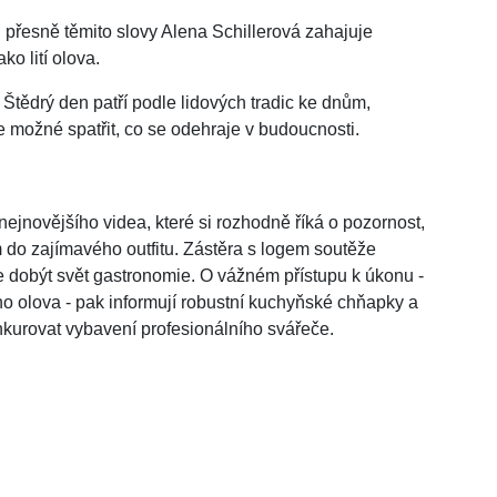
" přesně těmito slovy Alena Schillerová zahajuje
ko lití olova.
 Štědrý den patří podle lidových tradic ke dnům,
je možné spatřit, co se odehraje v budoucnosti.
nejnovějšího videa, které si rozhodně říká o pozornost,
m do zajímavého outfitu. Zástěra s logem soutěže
e dobýt svět gastronomie. O vážném přístupu k úkonu -
o olova - pak informují robustní kuchyňské chňapky a
nkurovat vybavení profesionálního svářeče.