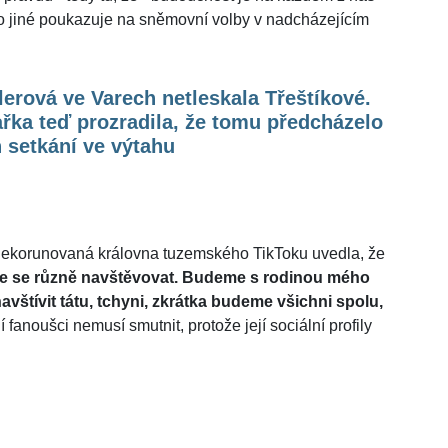
o jiné poukazuje na sněmovní volby v nadcházejícím
lerová ve Varech netleskala Třeštíkové.
řka teď prozradila, že tomu předcházelo
h setkání ve výtahu
a nekorunovaná královna tuzemského TikToku uvedla, že
 se různě navštěvovat. Budeme s rodinou mého
vštívit tátu, tchyni, zkrátka budeme všichni spolu,
jí fanoušci nemusí smutnit, protože její sociální profily