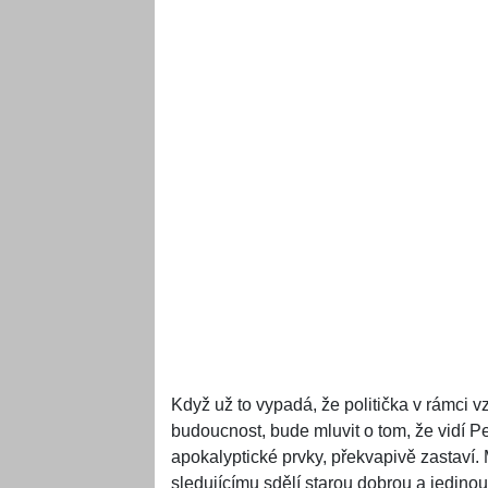
Když už to vypadá, že politička v rámci v
budoucnost, bude mluvit o tom, že vidí Pe
apokalyptické prvky, překvapivě zastaví
sledujícímu sdělí starou dobrou a jedino