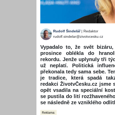
Rudolf Šindelář
| Redaktor
rudolf.sindelar@zivotvcesku.cz
Vypadalo to, že svět bizáru
prosince oblékla do hrano
rekordu. Jenže uplynuly tři tý
už neplatí. Politická influe
překonala tedy sama sebe. Ten
je tradice, která spadá ta
redakci ŽivotvČesku.cz jsme si
opět vsadila na speciální ko
se pustila do lití rozžhavené
se následně ze vzniklého odli
Reklama: