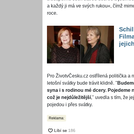
a každý ji má ve svých rukou«, čímž mim
roce.
Schil
Filma
jejic
Pro ŽivotvČesku.cz ostřílená politička 
letošní svátky bude trávit klidně. "
Budeme
syna i s rodinou mé dcery. Pojedeme na
což je nejdůležitější
," uvedla s tím, že je
pojedou i přes svátky.
Reklama: