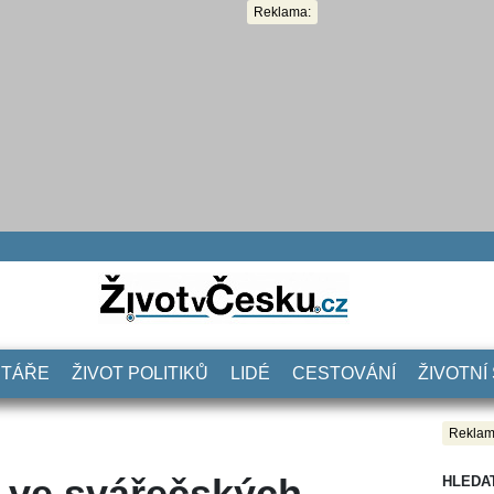
Reklama:
NTÁŘE
ŽIVOT POLITIKŮ
LIDÉ
CESTOVÁNÍ
ŽIVOTNÍ
Reklam
u ve svářečských
HLEDA