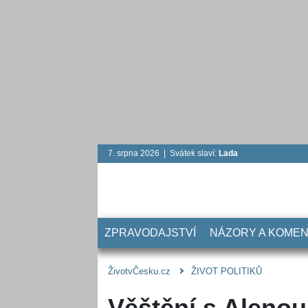
7. srpna 2026 | Svátek slaví:
Lada
ZPRAVODAJSTVÍ
NÁZORY A KOME
ŽivotvČesku.cz
ŽIVOT POLITIKŮ
Věštění s Aleno