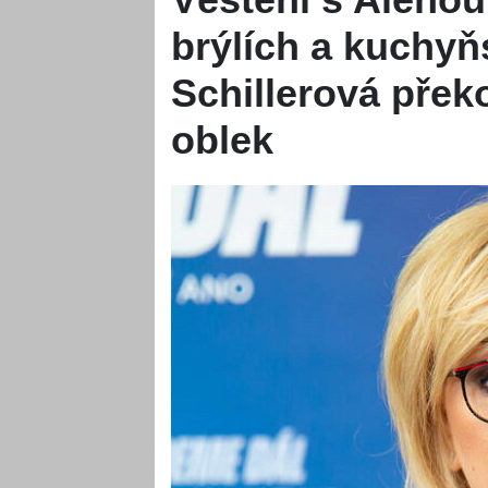
brýlích a kuchy
Schillerová přek
oblek