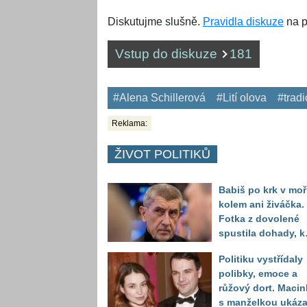
Diskutujme slušně.
Pravidla diskuze
na p
Vstup do diskuze
181
#Alena Schillerová
#Lití olova
#tradi
Reklama:
ŽIVOT POLITIKŮ
Babiš po krk v moř
kolem ani živáčka.
Fotka z dovolené
spustila dohady, k
se premiér koupe
Politiku vystřídaly
polibky, emoce a
růžový dort. Macin
s manželkou ukáza