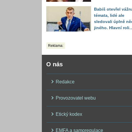
něžnou oslavu ma
Babiš otevřel vážn
dcery
témata, lidé ale
sledovali úplně ně
jiného. Hlavní roli
převzalo premiéro
těsné bílé tričko
Reklama:
O nás
Redakce
Provozovatel webu
Etický kodex
EMFA a samoregulace