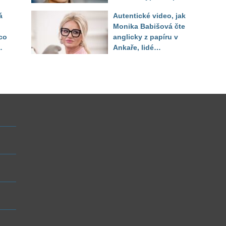
lé
jako její brácha
á
Autentické video, jak
Monika Babišová čte
co
anglicky z papíru v
Ankaře, lidé
vo
srovnávají s Filipem
Turkem