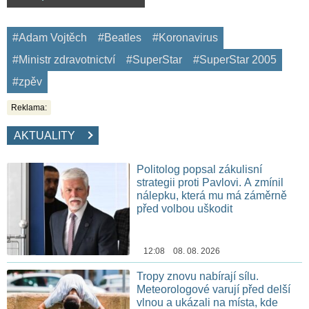
#Adam Vojtěch
#Beatles
#Koronavirus
#Ministr zdravotnictví
#SuperStar
#SuperStar 2005
#zpěv
Reklama:
AKTUALITY
Politolog popsal zákulisní
strategii proti Pavlovi. A zmínil
nálepku, která mu má záměrně
před volbou uškodit
12:08 08. 08. 2026
Tropy znovu nabírají sílu.
Meteorologové varují před delší
vlnou a ukázali na místa, kde