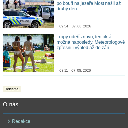
po bouři na jezeře Most našli až
druhý den
09:54 07. 08. 2026
Tropy udeří znovu, tentokrát
možná naposledy. Meteorologové
zpřesnili výhled až do září
08:11 07. 08. 2026
Reklama:
O nás
Redakce