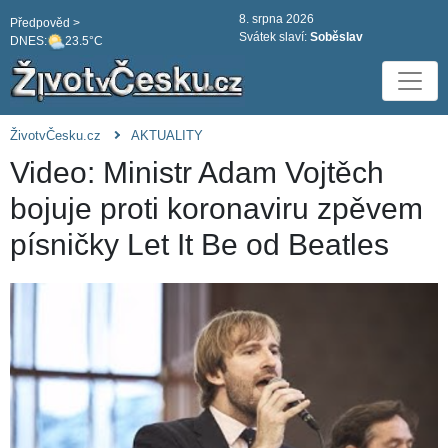
8. srpna 2026
Předpověd >
Svátek slaví:
Soběslav
DNES:
23.5°C
ŽivotvČesku.cz
AKTUALITY
Video: Ministr Adam Vojtěch
bojuje proti koronaviru zpěvem
písničky Let It Be od Beatles