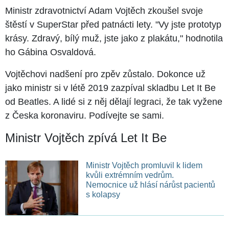
Ministr zdravotnictví Adam Vojtěch zkoušel svoje
štěstí v SuperStar před patnácti lety. "Vy jste prototyp
krásy. Zdravý, bílý muž, jste jako z plakátu," hodnotila
ho Gábina Osvaldová.
Vojtěchovi nadšení pro zpěv zůstalo. Dokonce už
jako ministr si v létě 2019 zazpíval skladbu Let It Be
od Beatles. A lidé si z něj dělají legraci, že tak vyžene
z Česka koronaviru. Podívejte se sami.
Ministr Vojtěch zpívá Let It Be
Ministr Vojtěch promluvil k lidem
kvůli extrémním vedrům.
Nemocnice už hlásí nárůst pacientů
s kolapsy