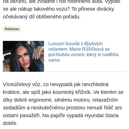
na okruhu, ale zvládne i roli rodinného auta. Vyplatí
se ale nákup takového vozu? To přinese divácky
očekávaný díl oblíbeného pořadu.
Reklama:
Luxusní bourák s třpytivým
volantem. Marie Růžičková se
pochlubila vozem, který si nadělila
sama
Víceúčelový vůz, co nevypadá jak nevzhledná
krabice, ale spíš jako kosmický křižník. Ve kterém se
díky dobré ergonomii, silnému motoru, relaxačním
sedadlům a neskutečnému prostoru nenudí řidič ani
ostatní pasažéři. Na papíře vypadá Hyundai Staria
dobře.