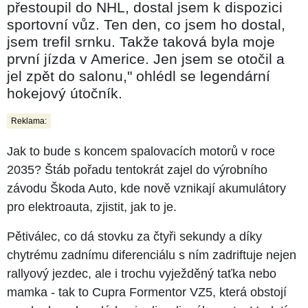
přestoupil do NHL, dostal jsem k dispozici
sportovní vůz. Ten den, co jsem ho dostal,
jsem trefil srnku. Takže taková byla moje
první jízda v Americe. Jen jsem se otočil a
jel zpět do salonu," ohlédl se legendární
hokejový útočník.
Reklama:
Jak to bude s koncem spalovacích motorů v roce
2035? Štáb pořadu tentokrát zajel do výrobního
závodu Škoda Auto, kde nově vznikají akumulátory
pro elektroauta, zjistit, jak to je.
Pětiválec, co dá stovku za čtyři sekundy a díky
chytrému zadnímu diferenciálu s ním zadriftuje nejen
rallyový jezdec, ale i trochu vyježděný taťka nebo
mamka - tak to Cupra Formentor VZ5, která obstojí