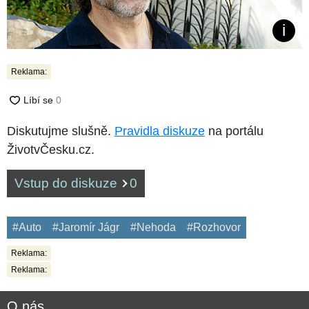
Reklama:
Diskutujme slušně.
Pravidla diskuze
na portálu
ŽivotvČesku.cz.
Vstup do diskuze
0
#Auto
#Jaromír Jágr
#Nehoda
#Rozhovor
Reklama:
Reklama:
O nás