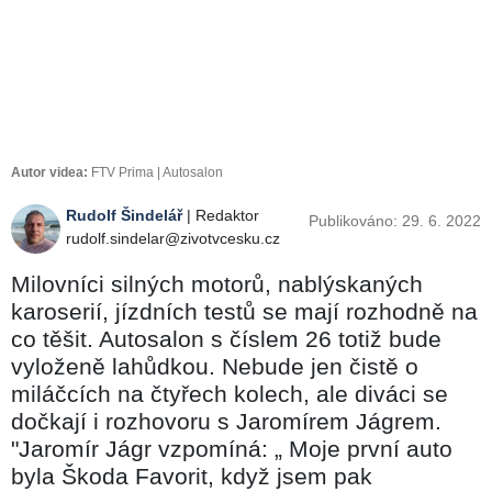
Autor videa:
FTV Prima | Autosalon
Rudolf Šindelář
| Redaktor
Publikováno: 29. 6. 2022
rudolf.sindelar@zivotvcesku.cz
Milovníci silných motorů, nablýskaných
karoserií, jízdních testů se mají rozhodně na
co těšit. Autosalon s číslem 26 totiž bude
vyloženě lahůdkou. Nebude jen čistě o
miláčcích na čtyřech kolech, ale diváci se
dočkají i rozhovoru s Jaromírem Jágrem.
"Jaromír Jágr vzpomíná: „ Moje první auto
byla Škoda Favorit, když jsem pak