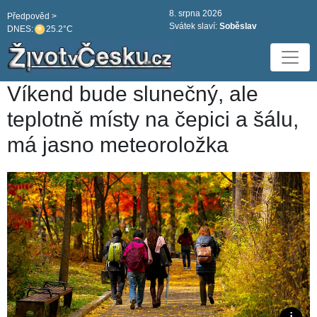
8. srpna 2026
Předpověd >
Svátek slaví:
Soběslav
DNES:
25.2°C
Víkend bude slunečný, ale
teplotně místy na čepici a šálu,
má jasno meteoroložka