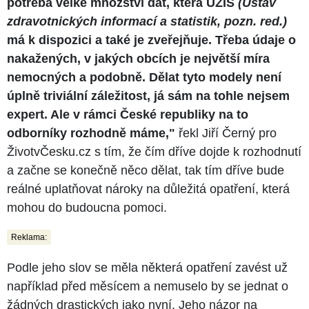
potřeba velké množství dat, která ÚZIS
(Ústav
zdravotnických informací a statistik, pozn. red.)
má k dispozici a také je zveřejňuje. Třeba údaje o
nakažených, v jakých obcích je největší míra
nemocných a podobně. Dělat tyto modely není
úplně triviální záležitost, já sám na tohle nejsem
expert. Ale v rámci České republiky na to
odborníky rozhodně máme,"
řekl Jiří Černý pro
ŽivotvČesku.cz s tím, že čím dříve dojde k rozhodnutí
a začne se konečně něco dělat, tak tím dříve bude
reálné uplatňovat nároky na důležitá opatření, která
mohou do budoucna pomoci.
Reklama:
Podle jeho slov se měla některá opatření zavést už
například před měsícem a nemuselo by se jednat o
žádných drastických jako nyní. Jeho názor na