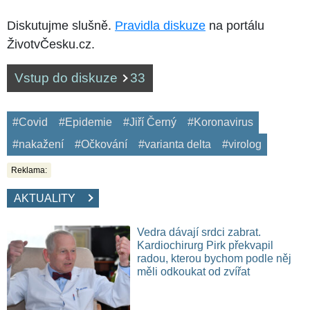
Diskutujme slušně.
Pravidla diskuze
na portálu
ŽivotvČesku.cz.
Vstup do diskuze
33
#Covid
#Epidemie
#Jiří Černý
#Koronavirus
#nakažení
#Očkování
#varianta delta
#virolog
Reklama:
AKTUALITY
Vedra dávají srdci zabrat.
Kardiochirurg Pirk překvapil
radou, kterou bychom podle něj
měli odkoukat od zvířat