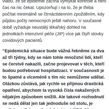
vládu, že se epidemie začíná vymykat kontrole a není
čas na nic čekat. Upozorňují i na to, že je třeba
počítat minimálně se čtrnáctidenním zpožděním, kdy
půjdou počty nemocných ještě nahoru. V současné
době vyžaduje neustálý lékařský dohled na
jednotkách intenzivní péče (JIP) více jak čtyři stovky
covidových pacientů.
"Epidemická situace bude vážná řekněme za dva
až tři týdny, kdy se nám tohle množství lidí, kteří
se čerstvě nakazili, začne projevovat v těch, kteří
budou potřebovat hospitalizaci. V současnosti je
to špatné a víceméně s tím nic nemůžeme udělat.
Otázkou zůstává, jak rychle se přijmou drastická
opatření, abychom ta vysoká čísla nakažených
nějakým způsobem snížili. Ale takové rozhodnutí
se nedá dělat jen tak jednoduše od stolu, je