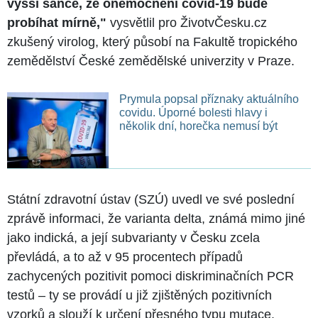
vyšší šance, že onemocnění covid-19 bude
probíhat mírně,"
vysvětlil pro ŽivotvČesku.cz
zkušený virolog, který působí na Fakultě tropického
zemědělství České zemědělské univerzity v Praze.
Prymula popsal příznaky aktuálního
covidu. Úporné bolesti hlavy i
několik dní, horečka nemusí být
Státní zdravotní ústav (SZÚ) uvedl ve své poslední
zprávě informaci, že varianta delta, známá mimo jiné
jako indická, a její subvarianty v Česku zcela
převládá, a to až v 95 procentech případů
zachycených pozitivit pomoci diskriminačních PCR
testů – ty se provádí u již zjištěných pozitivních
vzorků a slouží k určení přesného typu mutace.