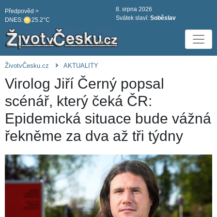
8. srpna 2026
Předpověd >
Svátek slaví:
Soběslav
DNES:
25.2°C
ŽivotvČesku.cz
AKTUALITY
Virolog Jiří Černý popsal
scénář, který čeká ČR:
Epidemická situace bude vážná
řekněme za dva až tři týdny