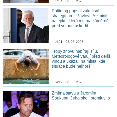
17:04 08. 08. 2026
Politolog popsal zákulisní
strategii proti Pavlovi. A zmínil
nálepku, která mu má záměrně
před volbou uškodit
14:21 08. 08. 2026
Tropy znovu nabírají sílu.
Meteorologové varují před delší
vlnou a ukázali na místa, kde
situace bude nejhorší
14:19 08. 08. 2026
Změna stavu u Jaromíra
Soukupa. Jeho okolí promluvilo