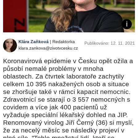
Klára Zaňková
| Redaktorka
Publikováno: 12. 11. 2021
klara.zankova@zivotvcesku.cz
Koronavirová epidemie v Česku opět ožila a
působí nemalé problémy v mnoha
oblastech. Za čtvrtek laboratoře zachytily
celkem 10 395 nakažených osob a situace
se zhoršuje také v rámci kapacit nemocnic.
Zdravotnicí se starají o 3 557 nemocných s
covidem a více jak 400 pacientů už
vyžaduje speciální lékařský dohled na JIP.
Renomovaný virolog Jiří Černý (36) si myslí,
že za necelý měsíc se následky projeví v
plné síle. "Tohle množství lidí, kteří se