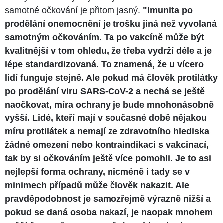
samotné očkování je přitom jasný.
"Imunita po
prodělání onemocnění je trošku jiná než vyvolaná
samotným očkováním. Ta po vakcíně může být
kvalitnější v tom ohledu, že třeba vydrží déle a je
lépe standardizovaná. To znamená, že u vícero
lidí funguje stejně. Ale pokud má člověk protilátky
po prodělání viru SARS-CoV-2 a nechá se ještě
naočkovat, míra ochrany je bude mnohonásobně
vyšší. Lidé, kteří mají v současné době nějakou
míru protilátek a nemají ze zdravotního hlediska
žádné omezení nebo kontraindikaci s vakcinací,
tak by si očkováním ještě více pomohli. Je to asi
nejlepší forma ochrany, nicméně i tady se v
minimech případů může člověk nakazit. Ale
pravděpodobnost je samozřejmě výrazně nižší a
pokud se daná osoba nakazí, je naopak mnohem