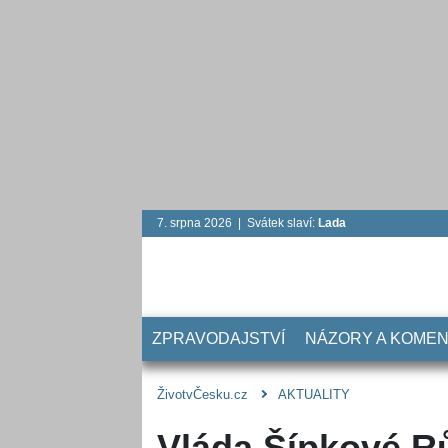
7. srpna 2026 | Svátek slaví:
Lada
ZPRAVODAJSTVÍ
NÁZORY A KOME
ŽivotvČesku.cz
AKTUALITY
Vláda Šípkové R