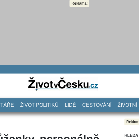
Reklama:
NTÁŘE
ŽIVOT POLITIKŮ
LIDÉ
CESTOVÁNÍ
ŽIVOTNÍ
Reklam
ůženky, personálně
HLEDA