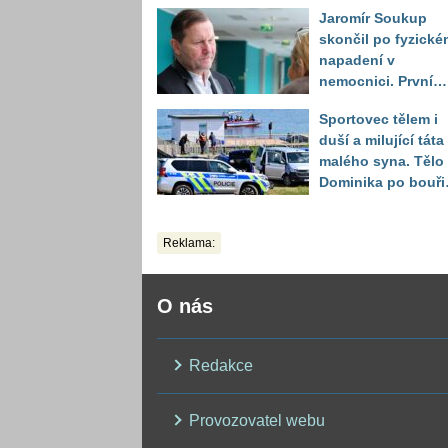
Jaromír Soukup
skončil po fyzické
napadení v
nemocnici. První
slova právničky
Sportovec tělem i
duší a milující táta
malého syna. Tělo
Dominika po bouři
na jezeře Most naš
až druhý den
Reklama:
O nás
Redakce
Provozovatel webu