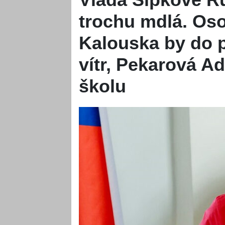
trochu mdlá. Oso
Kalouska by do p
vítr, Pekarová A
školu