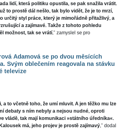
da lidí, která politiku opustila, se pak snažila vrátit.
ž to prostě dál nešlo, tak bylo vidět, že je to mrzí,
 určitý styl práce, který je mimořádně přitažlivý, a
vzrušující a zajímavé. Takže z tohoto pohledu
l možnost, tak se vrátí
," zamyslel se pro
rová Adamová se po dvou měsících
la. Svým oblečením reagovala na stávku
 televize
a to včetně toho, že umí mluvit. A jen těžko mu lze
zní debaty s ním nebyly a nejsou nudné, oproti
 ve vládě, tak mají komunikaci »státního úředníka«.
Kalousek má, jeho projev je prostě zajímavý
," dodal