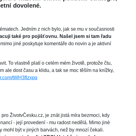
letní dovolené.
matech. Jedním z nich bylo, jak se mu v současnosti
cuji také pro pojišťovnu. Našel jsem si tam řadu
že mimo jiné poskytuje komentáře do novin a je aktivní
t. To vlastně platí o celém mém životě, protože čtu,
ale dost času a klidu, a tak se moc těším na knížky,
ter.com/tWH3fIzxpq
pro ŽivotvČesku.cz, je znát jistá míra bezmoci, kdy
nancí - její provedení - mu radost nedělá. Mimo jiné
by mohl být v jiných barvách, než by mnozí čekali.