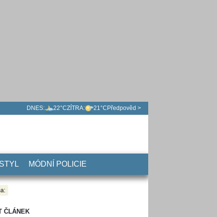
DNES:
22°C
ZÍTRA:
21°C
Předpověd >
 STYL
MÓDNÍ POLICIE
a:
T ČLÁNEK