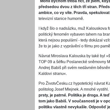
"
Mohli bychom třeba říct, že jsem, kdy
předsedou dvou z těch tří stran. Předse
ambice, co vy víte. Pravda, spekulova
televizní stanice humorně.
I když šlo o nadsázku, muž Kalouskova fo
politický fenomén vybaven tahem na branku
která nejsou populární - tedy dokázal v
že to je jako z vyprávění o filmu pro pamě
Návrat Miroslava Kalouska by také byl »š
TOP 09 a šéfku Poslanecké sněmovny Ma
Andrej Babiš při svém nedávném běsnění
Kaldovi stranu«.
Pro ŽivotvČesku.cz hypotetický návrat K
politolog Josef Mlejnek. A mnohé vystihl. 
prsty, je patrné. Politika je droga. A 
tom jako Babiš. V současnosti je v opozi
politiku vlastně nevykašle. Odpověď je,