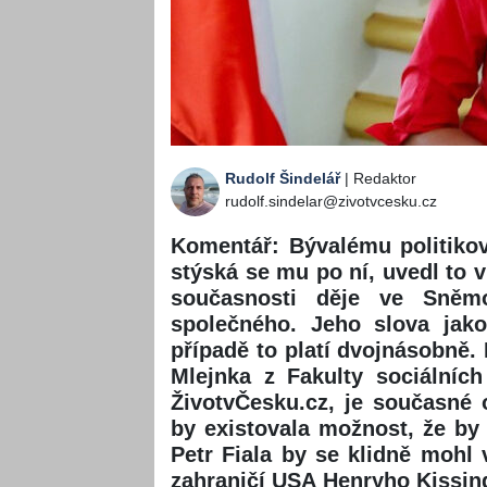
Rudolf Šindelář
| Redaktor
rudolf.sindelar@zivotvcesku.cz
Komentář: Bývalému politikov
stýská se mu po ní, uvedl to v
současnosti děje ve Sněm
společného. Jeho slova jak
případě to platí dvojnásobně
Mlejnka z Fakulty sociálních
ŽivotvČesku.cz, je současné
by existovala možnost, že by 
Petr Fiala by se klidně mohl 
zahraničí USA Henryho Kissing