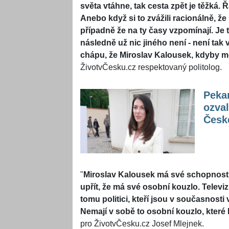
světa vtáhne, tak cesta zpět je těžká. Řa
Anebo když si to zvážili racionálně, že u
případně že na ty časy vzpomínají. Je to
následně už nic jiného není - není tak 
chápu, že Miroslav Kalousek, kdyby mě
ŽivotvČesku.cz respektovaný politolog.
Peka
ozva
České
"
Miroslav Kalousek má své schopnosti, 
upřít, že má své osobní kouzlo. Televi
tomu politici, kteří jsou v současnosti
Nemají v sobě to osobní kouzlo, které 
pro ŽivotvČesku.cz Josef Mlejnek.