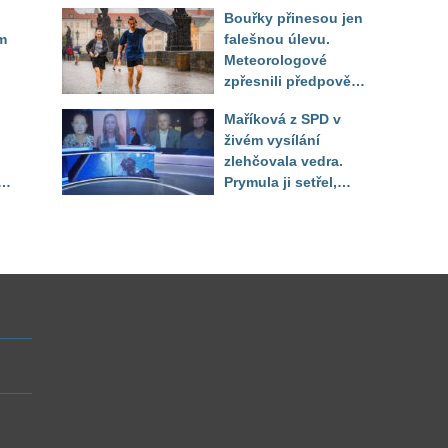
zpřesnili výhled až
Bouřky přinesou jen
do září
m
falešnou úlevu.
Meteorologové
zpřesnili předpověď
a oznámili návrat
Maříková z SPD v
horkého počasí
živém vysílání
zlehčovala vedra.
Prymula ji setřel,
li
když vytáhl děsivé
číslo