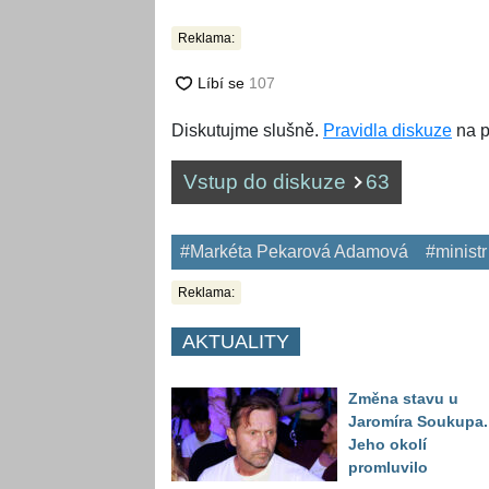
Reklama:
Diskutujme slušně.
Pravidla diskuze
na p
Vstup do diskuze
63
#Markéta Pekarová Adamová
#ministr
Reklama:
AKTUALITY
Změna stavu u
Jaromíra Soukupa.
Jeho okolí
promluvilo