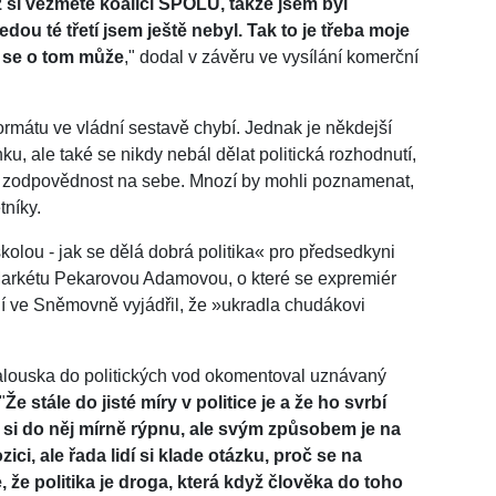
ž si vezmete koalici SPOLU, takže jsem byl
dou té třetí jsem ještě nebyl. Tak to je třeba moje
t se o tom může
," dodal v závěru ve vysílání komerční
rmátu ve vládní sestavě chybí. Jednak je někdejší
, ale také se nikdy nebál dělat politická rozhodnutí,
zít zodpovědnost na sebe. Mnozí by mohli poznamenat,
tníky.
kolou - jak se dělá dobrá politika« pro předsedkyni
rkétu Pekarovou Adamovou, o které se expremiér
 ve Sněmovně vyjádřil, že »ukradla chudákovi
alouska do politických vod okomentoval uznávaný
"
Že stále do jisté míry v politice je a že ho svrbí
teď si do něj mírně rýpnu, ale svým způsobem je na
ci, ale řada lidí si klade otázku, proč se na
 že politika je droga, která když člověka do toho