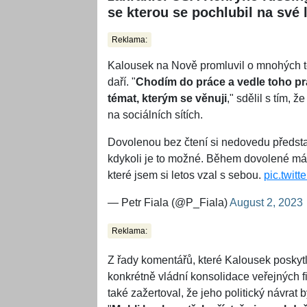
se kterou se pochlubil na své 
Reklama:
Kalousek na Nově promluvil o mnohých té
daří. "
Chodím do práce a vedle toho pra
témat, kterým se věnuji
," sdělil s tím, 
na sociálních sítích.
Dovolenou bez čtení si nedovedu představi
kdykoli je to možné. Během dovolené mám 
které jsem si letos vzal s sebou.
pic.twit
— Petr Fiala (@P_Fiala)
August 2, 2023
Reklama:
Z řady komentářů, které Kalousek poskytl 
konkrétně vládní konsolidace veřejných fi
také zažertoval, že jeho politický návrat 