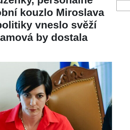
Vyhled
bní kouzlo Miroslava
olitiky vneslo svěží
damová by dostala