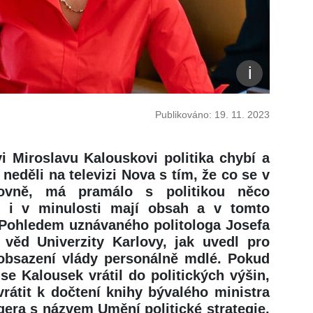
Publikováno: 19. 11. 2023
i Miroslavu Kalouskovi politika chybí a
 neděli na televizi Nova s tím, že co se v
ovně, má pramálo s politikou něco
o i v minulosti mají obsah a v tomto
. Pohledem uznávaného politologa Josefa
 věd Univerzity Karlovy, jak uvedl pro
 obsazení vlády personálně mdlé. Pokud
se Kalousek vrátil do politických výšin,
vrátit k dočtení knihy bývalého ministra
era s názvem Umění politické strategie,