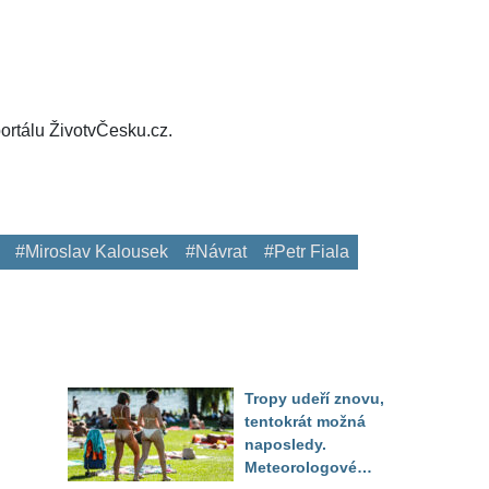
ortálu ŽivotvČesku.cz.
#Miroslav Kalousek
#Návrat
#Petr Fiala
Tropy udeří znovu,
tentokrát možná
naposledy.
Meteorologové