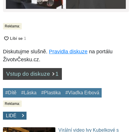
Reklama:
Diskutujme slušně.
Pravidla diskuze
na portálu
ŽivotvČesku.cz.
Vstup do diskuze
1
#Dítě
#Láska
#Plastika
#Vlaďka Erbová
Reklama:
LIDÉ
Virální video Ivy Kubelkové s