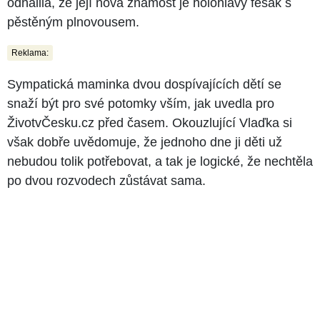
odhalila, že její nová známost je holohlavý fešák s
pěstěným plnovousem.
Reklama:
Sympatická maminka dvou dospívajících dětí se
snaží být pro své potomky vším, jak uvedla pro
ŽivotvČesku.cz před časem. Okouzlující Vlaďka si
však dobře uvědomuje, že jednoho dne ji děti už
nebudou tolik potřebovat, a tak je logické, že nechtěla
po dvou rozvodech zůstávat sama.