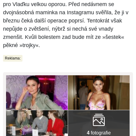
pro Vlaďku velkou oporou. Před nedávnem se
dvojnásobná maminka na Instagramu svěřila, že ji v
březnu čeká další operace poprsí. Tentokrát však
nepůjde o zvětšení, nýbrž si nechá své vnady
zmenšit. Kvůli bolestem zad bude mít ze »šestek«
pěkné »trojky«.
Reklama:
4
fotografie