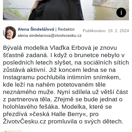
Alena Šindelářová
| Redaktor
Publikováno: 19. 2. 2024
alena.sindelarova@zivotvcesku.cz
Bývalá modelka Vlaďka Erbová je znovu
šťastně zadaná. I když o brunetce nebylo v
posledních letech slyšet, na sociálních sítích
zůstává aktivní. Již koncem ledna se na
Instagramu pochlubila intimním snímkem,
kde leží na nahém potetovaném těle
neznámého muže. Nyní sdílela už větší část
z partnerova těla. Zřejmě se bude jednat o
holohlavého fešáka. Modelka, které se
přezdívá »česká Halle Berry«, pro
ŽivotvČesku.cz promluvila o svých dětech.