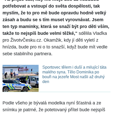
potřebovat a vstoupí do světa dospělosti, tak
myslím, že to pro mě bude opravdu hodně velký
zásah a budu se s tím muset vyrovnávat. Jsem
ten typ maminky, která se snaží být pro děti vším,
takže to nejspíš bude velmi těžké,"
sdělila Vlaďka
pro ŽivotvČesku.cz. Okamžik, kdy jí děti vyletí z
hnízda, bude pro ni o to snazší, když bude mít vedle
sebe stabilního partnera.
Sportovec tělem i duší a milující táta
malého syna. Tělo Dominika po
bouři na jezeře Most našli až druhý
den
Podle všeho je bývalá modelka nyní šťastná a ze
snímku je patrné, že potetovaný přítel bude nejspíš