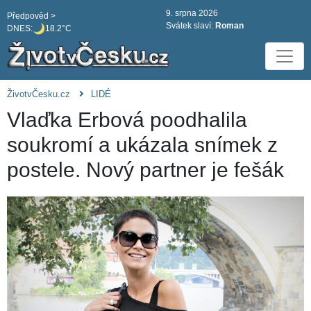
9. srpna 2026
Předpověd >
Svátek slaví:
Roman
DNES:
18.2°C
ŽivotvČesku.cz
LIDÉ
Vlaďka Erbová poodhalila
soukromí a ukázala snímek z
postele. Nový partner je fešák