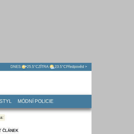
DNES:
25.5°C
ZÍTRA:
23.5°C
Předpověd >
 STYL
MÓDNÍ POLICIE
a:
T ČLÁNEK