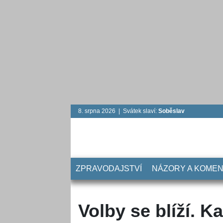
8. srpna 2026 | Svátek slaví:
Soběslav
ZPRAVODAJSTVÍ
NÁZORY A KOME
Volby se blíží. K