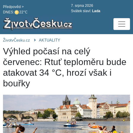
7. srpna 2026
Předpověd >
Svátek slaví:
Lada
DNES:
22°C
ŽivotvČesku.cz
AKTUALITY
Výhled počasí na celý
červenec: Rtuť teploměru bude
atakovat 34 °C, hrozí však i
bouřky