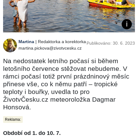
Martina
| Redaktorka a korektorka
Publikováno: 30. 6. 2023
martina.pickova@zivotvcesku.cz
Na nedostatek letního počasí si během
letošního července stěžovat nebudeme. V
rámci počasí totiž první prázdninový měsíc
přinese vše, co k němu patří – tropické
teploty i bouřky, uvedla to pro
ŽivotvČesku.cz meteoroložka Dagmar
Honsová.
Reklama:
Období od 1.
do
10. 7.