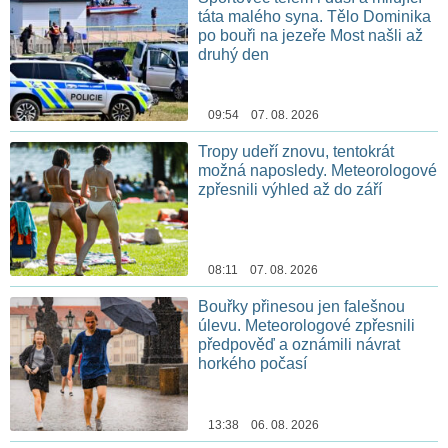
táta malého syna. Tělo Dominika
po bouři na jezeře Most našli až
druhý den
09:54 07. 08. 2026
Tropy udeří znovu, tentokrát
možná naposledy. Meteorologové
zpřesnili výhled až do září
08:11 07. 08. 2026
Bouřky přinesou jen falešnou
úlevu. Meteorologové zpřesnili
předpověď a oznámili návrat
horkého počasí
13:38 06. 08. 2026