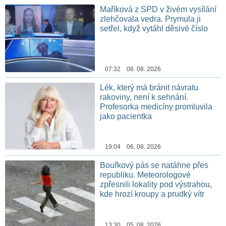
Maříková z SPD v živém vysílání
zlehčovala vedra. Prymula ji
setřel, když vytáhl děsivé číslo
07:32 06. 08. 2026
Lék, který má bránit návratu
rakoviny, není k sehnání.
Profesorka medicíny promluvila
jako pacientka
19:04 06. 08. 2026
Bouřkový pás se natáhne přes
republiku. Meteorologové
zpřesnili lokality pod výstrahou,
kde hrozí kroupy a prudký vítr
13:30 05. 08. 2026