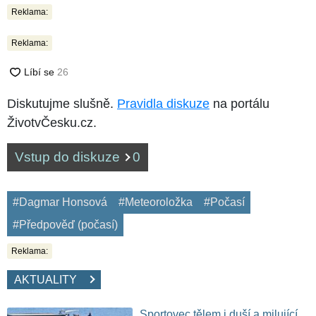
Reklama:
Reklama:
Diskutujme slušně.
Pravidla diskuze
na portálu
ŽivotvČesku.cz.
Vstup do diskuze
0
#Dagmar Honsová
#Meteoroložka
#Počasí
#Předpověď (počasí)
Reklama:
AKTUALITY
Sportovec tělem i duší a milující