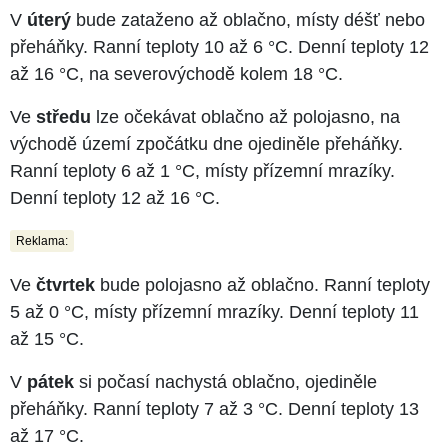
V
úterý
bude zataženo až oblačno, místy déšť nebo
přeháňky. Ranní teploty 10 až 6 °C. Denní teploty 12
až 16 °C, na severovýchodě kolem 18 °C.
Ve
středu
lze očekávat oblačno až polojasno, na
východě území zpočátku dne ojediněle přeháňky.
Ranní teploty 6 až 1 °C, místy přízemní mrazíky.
Denní teploty 12 až 16 °C.
Reklama:
Ve
čtvrtek
bude polojasno až oblačno. Ranní teploty
5 až 0 °C, místy přízemní mrazíky. Denní teploty 11
až 15 °C.
V
pátek
si počasí nachystá oblačno, ojediněle
přeháňky. Ranní teploty 7 až 3 °C. Denní teploty 13
až 17 °C.