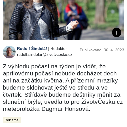
Rudolf Šindelář
| Redaktor
Publikováno: 30. 4. 2023
rudolf.sindelar@zivotvcesku.cz
Z výhledu počasí na týden je vidět, že
aprílovému počasí nebude docházet dech
ani na začátku května. A přízemní mrazíky
budeme skloňovat ještě ve středu a ve
čtvrtek. Střídavě budeme deštníky měnit za
sluneční brýle, uvedla to pro ŽivotvČesku.cz
meteoroložka Dagmar Honsová.
Reklama: