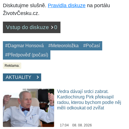
Diskutujme slušně.
Pravidla diskuze
na portálu
ŽivotvČesku.cz.
Vstup do diskuze
0
#Dagmar Honsová
#Meteoroložka
#Počasí
#Předpověď (počasí)
Reklama:
AKTUALITY
Vedra dávají srdci zabrat.
Kardiochirurg Pirk překvapil
radou, kterou bychom podle něj
měli odkoukat od zvířat
17:04 08. 08. 2026