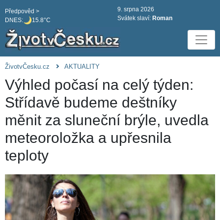
9. srpna 2026
Předpověd >
Svátek slaví:
Roman
DNES:
15.8°C
ŽivotvČesku.cz
AKTUALITY
Výhled počasí na celý týden:
Střídavě budeme deštníky
měnit za sluneční brýle, uvedla
meteoroložka a upřesnila
teploty