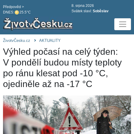
8. srpna 2026
Předpověd >
Svátek slaví:
Soběslav
DNES:
25.5°C
ŽivotvČesku.cz
AKTUALITY
Výhled počasí na celý týden:
V pondělí budou místy teploty
po ránu klesat pod -10 °C,
ojediněle až na -17 °C