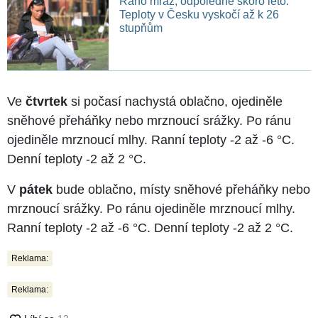
Ráno mráz, odpoledne skoro léto.
Teploty v Česku vyskočí až k 26
stupňům
Ve
čtvrtek
si počasí nachystá oblačno, ojediněle
sněhové přeháňky nebo mrznoucí srážky. Po ránu
ojediněle mrznoucí mlhy. Ranní teploty -2 až -6 °C.
Denní teploty -2 až 2 °C.
V
pátek
bude oblačno, místy sněhové přeháňky nebo
mrznoucí srážky. Po ránu ojediněle mrznoucí mlhy.
Ranní teploty -2 až -6 °C. Denní teploty -2 až 2 °C.
Reklama:
Reklama: