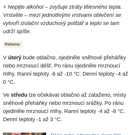
+ Nepijte alkohol – zvyšuje ztráty tělesného tepla.
Vrstvěte – mezi jednotlivými vrstvami oblečení se
vytvoří izolační vzduchový polštář a teplo se tam
udrží spíše.
Reklama:
V
úterý
bude oblačno, ojediněle sněhové přeháňky
nebo mrznoucí déšť. Po ránu ojediněle mrznoucí
mlhy. Ranní teploty -6 až -10 °C. Denní teploty -4 až
0 °C.
Ve
středu
lze očekávat oblačno až zataženo, místy
sněhové přeháňky nebo mrznoucí srážky. Po ránu
ojediněle mrznoucí mlhy. Ranní teploty -4 až -8 °C.
Denní teploty -1 až 3 °C.