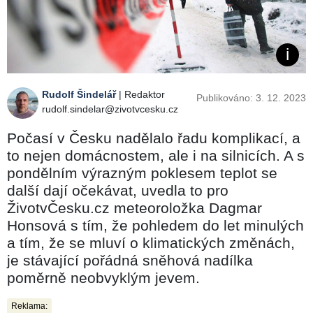
Rudolf Šindelář
| Redaktor
Publikováno: 3. 12. 2023
rudolf.sindelar@zivotvcesku.cz
Počasí v Česku nadělalo řadu komplikací, a
to nejen domácnostem, ale i na silnicích. A s
pondělním výrazným poklesem teplot se
další dají očekávat, uvedla to pro
ŽivotvČesku.cz meteoroložka Dagmar
Honsová s tím, že pohledem do let minulých
a tím, že se mluví o klimatických změnách,
je stávající pořádná sněhová nadílka
poměrně neobvyklým jevem.
Reklama: