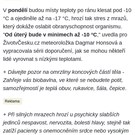
V
pondělí
budou místy teploty po ránu klesat pod -10
°C a ojediněle až na -17 °C, hrozí tak stres z mrazů,
který dokáže oslabit obranyschopnost organismu.
"
Od úterý bude v minimech až -10 °C
," uvedla pro
ŽivotvČesku.cz meteoroložka Dagmar Honsová a
vypracovala sérii doporučení, jak se mohou někteří
lidé vyrovnat s nízkými teplotami.
+ Dávejte pozor na omrzliny koncových částí těla -
Zahřeje vás biobavlna, ve které se nebudete potit,
samozřejmostí je teplá obuv, rukavice, šála, čepice
.
Reklama:
+ Při silných mrazech hrozí u psychicky slabších
jedinců nespavost, nervozita, bolesti hlavy, stejně tak
zatíží pacienty s onemocněním srdce nebo vysokým