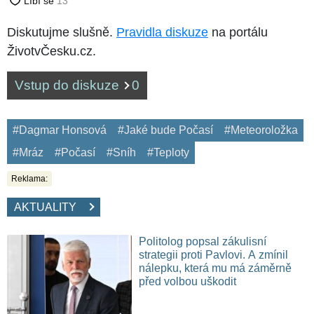
Diskutujme slušně.
Pravidla diskuze
na portálu
ŽivotvČesku.cz.
Vstup do diskuze
0
#Dagmar Honsová
#Jaké bude Počasí
#Meteoroložka
#Mráz
#Počasí
#Sníh
#Teploty
Reklama:
AKTUALITY
Politolog popsal zákulisní
strategii proti Pavlovi. A zmínil
nálepku, která mu má záměrně
před volbou uškodit