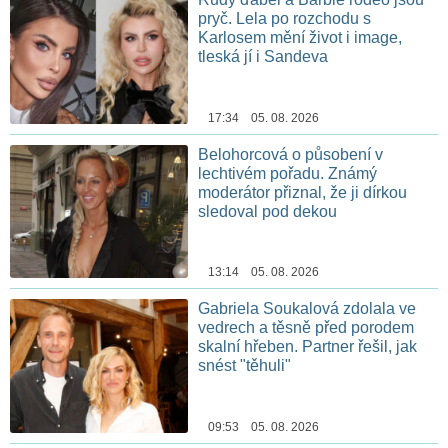
pryč. Lela po rozchodu s
Karlosem mění život i image,
tleská jí i Sandeva
17:34 05. 08. 2026
Belohorcová o působení v
lechtivém pořadu. Známý
moderátor přiznal, že ji dírkou
sledoval pod dekou
13:14 05. 08. 2026
Gabriela Soukalová zdolala ve
vedrech a těsně před porodem
skalní hřeben. Partner řešil, jak
snést "těhuli"
09:53 05. 08. 2026