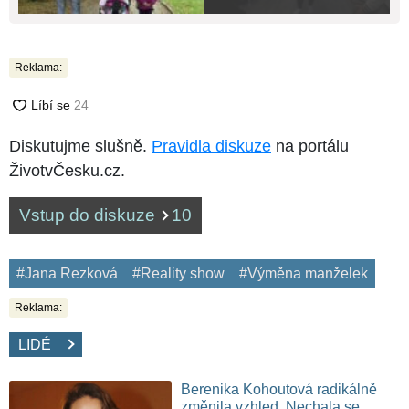
Reklama:
Diskutujme slušně.
Pravidla diskuze
na portálu
ŽivotvČesku.cz.
Vstup do diskuze
10
#Jana Rezková
#Reality show
#Výměna manželek
Reklama:
LIDÉ
Berenika Kohoutová radikálně
změnila vzhled. Nechala se