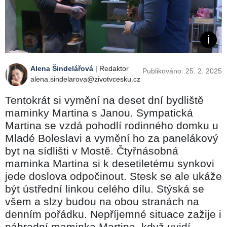
Alena Šindelářová
| Redaktor
Publikováno: 25. 2. 2025
alena.sindelarova@zivotvcesku.cz
Tentokrát si vymění na deset dní bydliště
maminky Martina s Janou. Sympatická
Martina se vzdá pohodlí rodinného domku u
Mladé Boleslavi a vymění ho za panelákový
byt na sídlišti v Mostě. Čtyřnásobná
maminka Martina si k desetiletému synkovi
jede doslova odpočinout. Stesk se ale ukáže
být ústřední linkou celého dílu. Stýská se
všem a slzy budou na obou stranách na
denním pořádku. Nepříjemné situace zažije i
náhradní maminka Martina, když uvidí