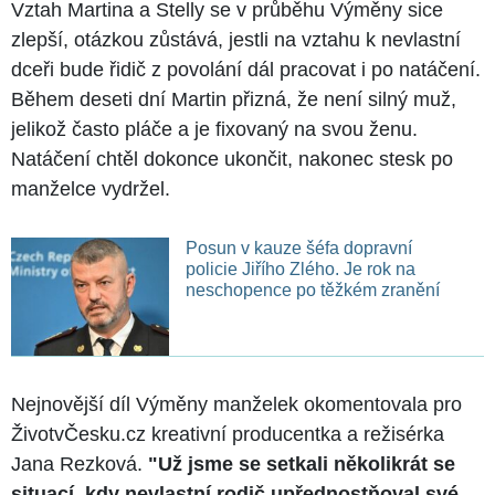
Vztah Martina a Stelly se v průběhu Výměny sice
zlepší, otázkou zůstává, jestli na vztahu k nevlastní
dceři bude řidič z povolání dál pracovat i po natáčení.
Během deseti dní Martin přizná, že není silný muž,
jelikož často pláče a je fixovaný na svou ženu.
Natáčení chtěl dokonce ukončit, nakonec stesk po
manželce vydržel.
Posun v kauze šéfa dopravní
policie Jiřího Zlého. Je rok na
neschopence po těžkém zranění
Nejnovější díl Výměny manželek okomentovala pro
ŽivotvČesku.cz kreativní producentka a režisérka
Jana Rezková.
"Už jsme se setkali několikrát se
situací, kdy nevlastní rodič upřednostňoval své