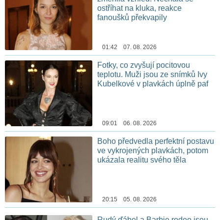
ostříhat na kluka, reakce
fanoušků překvapily
01:42 07. 08. 2026
Fotky, co zvyšují pocitovou
teplotu. Muži jsou ze snímků Ivy
Kubelkové v plavkách úplně paf
09:01 06. 08. 2026
Boho předvedla perfektní postavu
ve vykrojených plavkách, potom
ukázala realitu svého těla
20:15 05. 08. 2026
Rudý ďábel a Barbie rodeo jsou