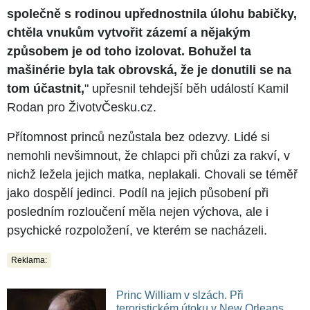
společně s rodinou upřednostnila úlohu babičky,
chtěla vnukům vytvořit zázemí a nějakým
způsobem je od toho izolovat. Bohužel ta
mašinérie byla tak obrovská, že je donutili se na
tom účastnit,
" upřesnil tehdejší běh událostí Kamil
Rodan pro ŽivotvČesku.cz.
Přítomnost princů nezůstala bez odezvy. Lidé si
nemohli nevšimnout, že chlapci při chůzi za rakví, v
nichž ležela jejich matka, neplakali. Chovali se téměř
jako dospělí jedinci. Podíl na jejich působení při
posledním rozloučení měla nejen výchova, ale i
psychické rozpoložení, ve kterém se nacházeli.
Reklama:
Princ William v slzách. Při
teroristickém útoku v New Orleans