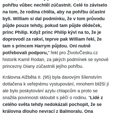
pohřbu vůbec nechtěl zúčastnit. Celé to záviselo
na tom, že rodina chtěla, aby na pohřbu účastni
byli. William si dal podmínku, že v tom průvodu
půjde pouze tehdy, pokud tam půjde dědeček,
princ Philip. Když princ Philip kývl na to, že je
doprovodí za rakví, teprve pak William řekl, že
tam s princem Harrym půjdou. Oni nutně
potřebovali podporu,
" řekl pro ŽivotvČesku.cz
historik Kamil Rodan, za jakých podmínek se synové
princezny Diany zúčastnili jejího pohřbu.
Královna Alžběta II. (95) byla davovým šílenstvím
dotlačena k veřejnému vystupování, mnohem bližší jí
ale bylo poskytování azylu chlapcům a proto se
snažila povinnosti skloubit s péčí o rodinu. "
Lidé z
celého světa tehdy nedokázali pochopit, že se
královna dlouho nevrací z Balmoralu. Ona