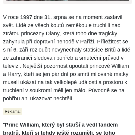
V roce 1997 dne 31. srpna se na moment zastavil
svět. Lidé ze všech koutů zeměkoule truchlili nad
ztrátou princezny Diany, která toho dne tragicky
zahynula při dopravní nehodě v Paříži. Příležitost se
s ní 6. září rozloučit nevynechaly statisíce Britů a lidé
ze zahraničí sledovali pohřeb a smuteční průvod v
televizi. Největší pozornost upoutali princové William
a Harry, kteří se jen pár dní po smrti milované matky
museli ukázat na tak velkolepé události a prostoru k
truchlení v soukromí měli jen málo. Původně se na
pohřbu ani ukazovat nechtěli.
Reklama:
"
Princ William, který byl starší a vedl tandem
bratrů, kteří si tehdy ještě rozuměli, se toho