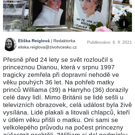
Eliška Reiglová
| Redaktorka
Publikováno: 6. 9. 2021
eliska.reiglova@zivotvcesku.cz
Přesně před 24 lety se svět rozloučil s
princeznou Dianou, která v srpnu 1997
tragicky zemřela při dopravní nehodě ve
věku pouhých 36 let. Na pohřeb matky
princů Williama (39) a Harryho (36) dorazily
celé davy lidí. Mimo Británii se lidé sešli u
televizních obrazovek, celá událost byla živě
vysílána. Lidé plakali a litovali chlapců, kteří
v útlém věku přišli o matku. Oni sami se
velkolepého průvodu na počest princezny
zúčastnit nechtěli. "William si dal podmínku,