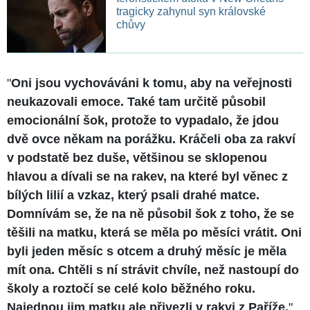
tragicky zahynul syn královské
chůvy
"
Oni jsou vychováváni k tomu, aby na veřejnosti
neukazovali emoce. Také tam určitě působil
emocionální šok, protože to vypadalo, že jdou
dvě ovce někam na porážku. Kráčeli oba za rakví
v podstatě bez duše, většinou se sklopenou
hlavou a dívali se na rakev, na které byl věnec z
bílých lilií a vzkaz, který psali drahé matce.
Domnívám se, že na ně působil šok z toho, že se
těšili na matku, která se měla po měsíci vrátit. Oni
byli jeden měsíc s otcem a druhý měsíc je měla
mít ona. Chtěli s ní strávit chvíle, než nastoupí do
školy a roztočí se celé kolo běžného roku.
Najednou jim matku ale přivezli v rakvi z Paříže,
"