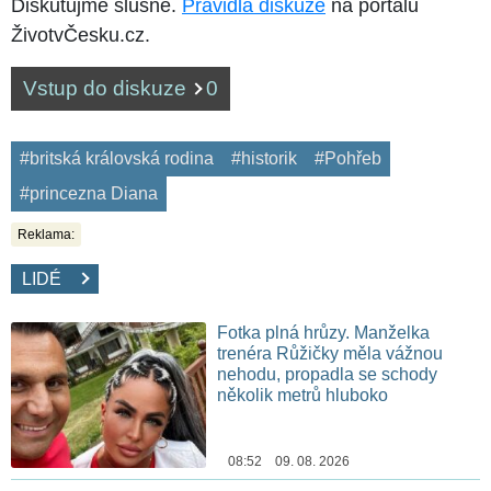
Diskutujme slušně.
Pravidla diskuze
na portálu
ŽivotvČesku.cz.
Vstup do diskuze
0
#britská královská rodina
#historik
#Pohřeb
#princezna Diana
Reklama:
LIDÉ
Fotka plná hrůzy. Manželka
trenéra Růžičky měla vážnou
nehodu, propadla se schody
několik metrů hluboko
08:52 09. 08. 2026