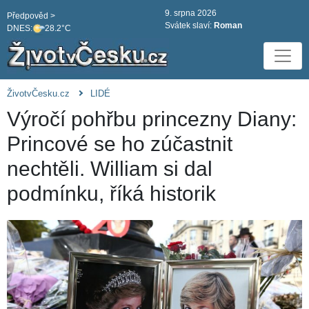
9. srpna 2026
Předpověd >
Svátek slaví:
Roman
DNES:
28.2°C
ŽivotvČesku.cz
LIDÉ
Výročí pohřbu princezny Diany:
Princové se ho zúčastnit
nechtěli. William si dal
podmínku, říká historik